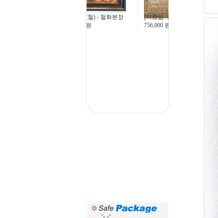
[이중섭- 물고기], 15
부용화(철) - 철화분장
756,000
원
43,200
원