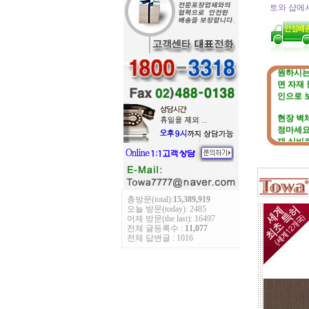
토와 샵에서
☆
토와 
원하시는
면 자재
인으로 
총방문(total):
15,389,919
오늘 방문(today): 2485
현장 벽
어제 방문(the last): 16497
정마세요
전체 글등록수 :
11,077
전체 답변글 : 1016
재 실비
토와 분
번호가 
직접 시
팀에 의
적도 가
☆
포인트
고객님 
로 길이를
토와의 
선의 디
예산에 