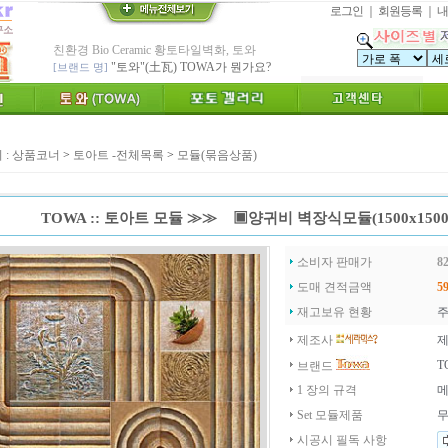
로그인
｜
회원등록
｜
내
친환경 Bio Ceramic 황토타일벽화, 토와
"토와"(土瓦) TOWA가 뭔가요?
[브랜드 명]
* 그림타일 벽화타일,아트월 인테리어타일
카탈로그,토와샘플 무료신청하세요.
[공지]
인테리어타일, 기능성 황토타일 조습 벽장재
[알림]
숨쉬는 조습 벽장재 토와를 아세요?
 :
상품코너
>
토아트 -전체목록
>
모듈(묶음상품)
* TOWA 가상시공 견적,주문 프로그램!!
- 토와 배치 디자인용 시뮬레이션 제공
* TOWA 회원가입시 6000 Point 제공 !!
TOWA :: 토아트 모듈 ≫≫ ▣양귀비 벽장식모듈(1500x150
-토와, 첫구매시 배송료 할인가 적용
수수료 전액면제 (아트타일 황토타일 타와샵)
[안내]
신용카드 결제 무이자 할부 행사
소비자 판매가
82
* Since : 1987 ~ 신기술 벤쳐기업(TOWA)
도매 견적금액
59
- 특허,의장,상표권 황토타일 성적서 제공
재고보유 현황
주
제조사
제
T
브랜드
1 장의 규격
메
Set 모듈제품
무
시공시 필독 사항