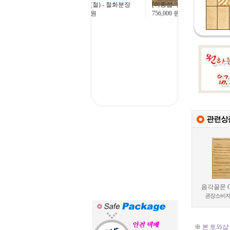
[이중섭- 물고기], 15
부용화(철) - 철화분장
756,000
원
43,200
원
음각끌문 C
권장소비자
※
본 토와샵