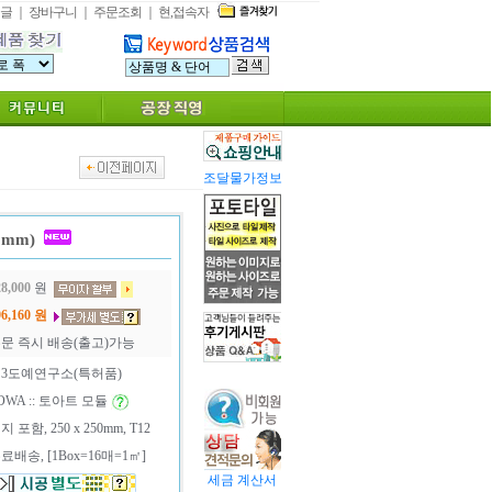
글
｜
장바구니
｜
주문조회
｜
현,접속자
조달물가정보
0mm)
8,000
원
6,160
원
문 즉시 배송(출고)가능
3도예연구소(특허품)
OWA :: 토아트 모듈
지 포함, 250 x 250mm, T12
료배송, [1Box=16매=1㎡]
세금 계산서