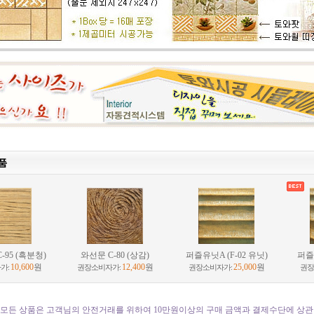
-95 (흑분청)
와선문 C-80 (상감)
퍼즐유닛A (F-02 유닛)
퍼즐유
10,600
원
12,400
원
25,000
원
가:
권장소비자가:
권장소비자가:
권장
 모든 상품은 고객님의 안전거래를 위하여 10만원이상의 구매 금액과 결제수단에 상관