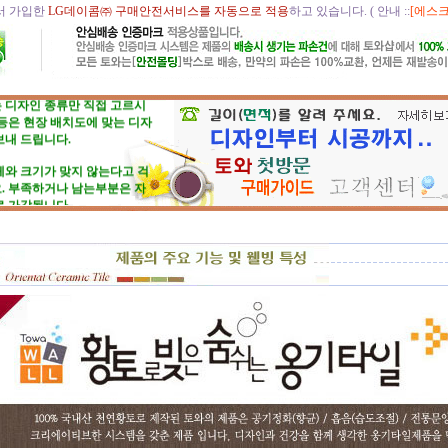
 가입한
LG데이콤㈜ 구매안전서비스를 자동으로 적용
하고 있습니다. ( 안내 ::
[에스크
주문, 시공의뢰 절차
☆
 디자인 종류만 직접 고르시
 등은 현장 배치도에 맞는 디자
보내 드립니다.
체와 크기가 맞지 않는다고 걱
. 부족하거나 남는부분은 자
로 가감됩니다.
청사기 부조 벽화는 일련
있으니, 근처에 타일공을 불러
공하시고, 번거러워 저희 시공
뢰하시면, 시공 포함한 세부 견
능합니다.
 벽화는 토아트에서..
☆
댁, 벽체 가로세로 크기를 줄자
 대략 재어 보시고,
포인트 컨셉만 골라주시면 최
자인+견적을 드립니다.
따라 포인트 벽화부분 즉, 토