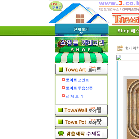
현재위치
토아트
포인트
토아트
묶음상품
전 체 보 기