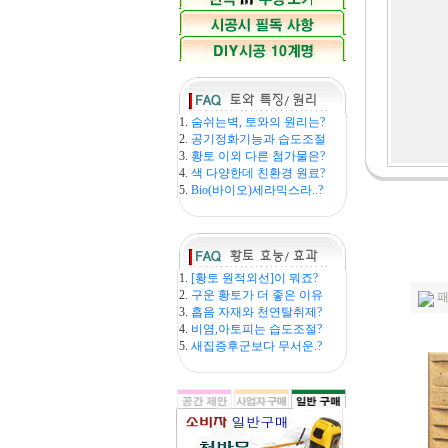
1.
숨쉬는벽, 토와의 원리는?
2.
공기정화기능과 습도조절
3.
황토 이외 다른 첨가물은?
4.
색 다양한데 친환경 원료?
5.
Bio(바이오)세라믹스라..?
1.
[황토 원적외선]이 뭐죠?
2.
구운 황토가 더 좋은 이유
패
3.
흡음 자재와 천연탈취제?
4.
비염,아토피는 습도조절?
5.
새집증후군보다 무서운.?