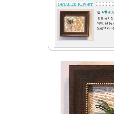
작품명
(
황토 옹기
이끼, 난 
도판액자 