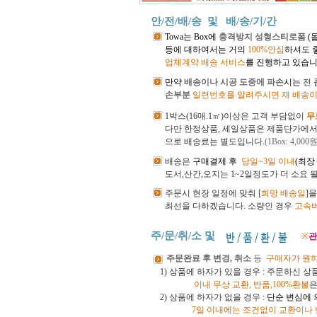
안/전/배/송 및
배/송/기/간
Towa는 Box에
충격방지 성형스티로폼
(
등에 대하여서는 거의
100%안심
하셔도 
업체계약 배송 서비스
를 진행하고 있습니
만약
배송이나 시공 도중에 파손
시는
전
손부분
일련번호를 알려주시면 재 배송이
1박스(16매.1㎡)이상은 고객 부담없이
무
다만 한정상품, 세일상품은 제품단가에
으로 배송료는 별도입니다.
(1Box: 4,000원
배송은
구매결제 후
당일~3일 이내
(최장
도서,산간,오지는 1~2일정도가 더 소요 
주문시 현장 일정에 맞춰 [
희망 배송일
]
최선을 다하겠습니다.
소량인 경우
고속
주/문/취/소 및
※
관
주문완료 후 변경, 취소
등
구매자가 원
1) 상품에 하자가 있을 경우 : 주문하신 
이내
무상 교환, 반품,100%환불
은
2) 상품에 하자가 없을 경우 :
단순 변심에 
7일 이내에는 조건없이 교환이나