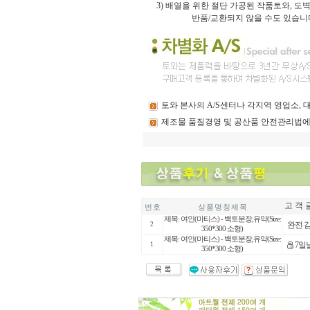
3)
배열을 위한 절단 가공된 작품토와, 
반품/교환되지 않을 수도 있습니
토와
본사의 A/S센터나 각지역 영업소,
제조물
품질경영 및 공산품 안전관리법에
고 객 
번 호
상 품 명 칭 제 목
제목: 여인(마티스) - 백토분장,유약(Size:
완전 
2
350*300 소형)
제목: 여인(마티스) - 백토분장,유약(Size:
7일
1
350*300 소형)