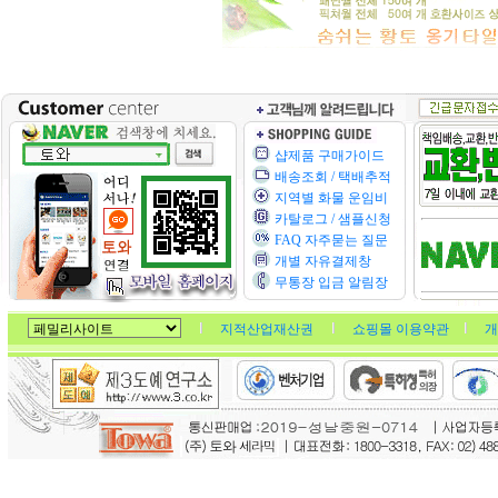
샵제품 구매가이드
배송조회 / 택배추적
지역별 화물 운임비
카탈로그 / 샘플신청
FAQ 자주묻는 질문
개별 자유결제창
무통장 입금 알림장
지적산업재산권
쇼핑몰 이용약관