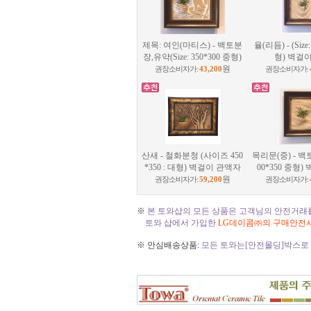
제목: 여인(마티스) - 백토분
율(리듬) - (Size
장,유약(Size: 350*300 중형)
형) 벽걸
원
권장소비자가:
43,200
권장소비자가:
산새 - 철화분청 (사이즈 450
목리문(중) - 백토
*350 : 대형) 벽걸이 관액자
00*350 중형
원
권장소비자가:
59,200
권장소비자가:
※
본 토와샵의 모든 상품은 고객님의 안전거래
토와 샵에서 가입한
LG데이콤㈜의 구매안전
※ 안심배송상품:
모든 토와는[안전몰딩]박스로 