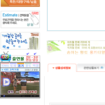
(
8
)