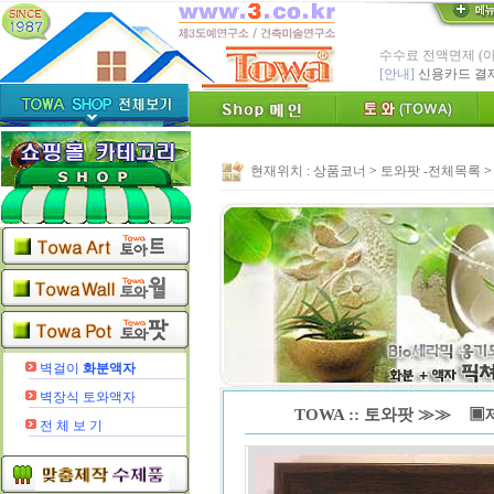
수수료 전액면제 (
[안내]
신용카드 결
* Since : 1987 
- 특허,의장,상표권
친환경 Bio Ceram
"토와"(
[브랜드 명]
현재위치 :
상품코너
>
토와팟 -전체목록
* 그림타일 벽화타
카탈로그,토
[공지]
인테리어타일, 기능
[알림]
숨쉬는 조습 
* TOWA 가상시공 
- 토와 배치 디자
* TOWA 회원가입시 60
-토와, 첫구매시 배
벽걸이
화분액자
벽장식 토와액자
TOWA :: 토와팟 ≫≫ ▣제목
전 체 보 기