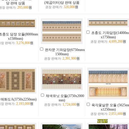
(제곱미터)당 판매 상품
당 판매 상품
328,000
원
295,000
원
권장 판매가:
권장 판매가:
초충도 기와담장(14000m
초충도 담장 모듈(8000mm
x1750mm)
x1500mm)
4,699,200
원
권장 판매가:
3,276,800
원
권장 판매가:
완자문 기와담장(6750mmx
1500mm)
2,391,900
원
권장 판매가:
채색유닛 모듈(3750x2000
매화도A(3750x2250mm)
mm)
2,193,000
원
권장 판매가:
1,724,000
원
권장 판매가:
육각꽃살문 모듈 (5625m
x1250mm)
2,051,600
원
권장 판매가: