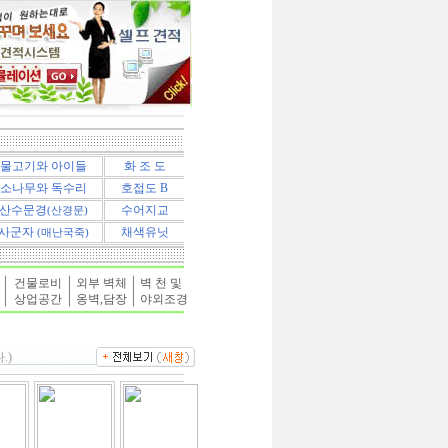
물고기와 아이들
화 조 도
소나무와 독수리
호접도 B
산수문경
수어지교
(산경문)
사군자
채색유닛
(매난국죽)
건물로비
외부 벽체
벽 천 및
상업공간
옹벽,담장
야외조경
.)