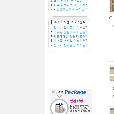
3.
흡음 자재와 천연탈취제?
4.
비염,아토피는 습도조절?
5.
새집증후군보다 무서운.?
1.
황토가 첨가물인 인조석?
2.
바르는 생황토로 시공을?
3.
황토에대한 편견과 오해?
4.
파벽돌,벽타일,인조석은?
5.
종이가 첨가물인 벽지들?