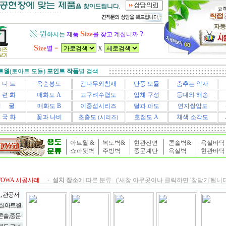
S
▧ 원
?
ize
하시는
제품
를
찾고 계십니까.
S
ize
별
=
X
트월
(토아트 모듈)
포인트
작품
별 검색
 니 트
옥순봉도
감나무와참새
단풍 모듈
춤추는 악사
 련 화
매화도
A
고구려수렵도
입체 구성
등대와 해송
덩 굴
매화도 B
이중섭시리즈
달과 파도
연지쌍압도
 국 화
꽃과 나비
초충도
호접도 A
채색 소각도
(시리즈)
아트월 &
복도벽&
현관전면
콘솔벽&
욕실바닥
쇼파뒷벽
주방벽
중문계단
욕실벽
현관바닥
T
OWA 시공사례
-
설치 장소
에 따른 분류 ('
새창
아무곳이나
클릭하면 '창닫기'
됩니다
 , 관공서
 거실아트월
콘솔,중문