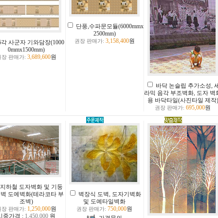
단풍,수파문모듈(6000mmx
2500mm)
3,158,400
원
권장 판매가:
6각 사군자 기와담장(1000
0mmx1500mm)
3,689,600
원
권장 판매가:
바닥 논슬립 추가소성, 
라믹 음각 부조벽화, 도자 벽
용 바닥타일(사진타일 제작
695,000
원
권장 판매가:
지하철 도자벽화 및 기둥
벽장식 도벽, 도자기벽화
벽 도예벽화(테라코타 부
및 도예타일벽화
조벽)
750,000
원
1,250,000
원
권장 판매가:
권장 판매가:
시중가격 :
1,450,000
원