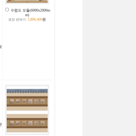
수렵도 모듈(6000x2000m
m)
3,896,400
원
권장 판매가:
로
문