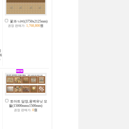
꽃과 나비(3750x2125mm)
1,768,800
원
권장 판매가:
세
화
)
토아트 담장,옹벽유닛 모
듈(15000mmx1500mm)
0
원
권장 판매가: