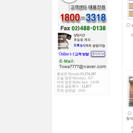
총방문객(total):
15,374,307
오늘 방문객(today) : 637
어제 방문객(the last) : 14108
전체 글등록수 :
11,077
전체 답변글 : 1016
장식