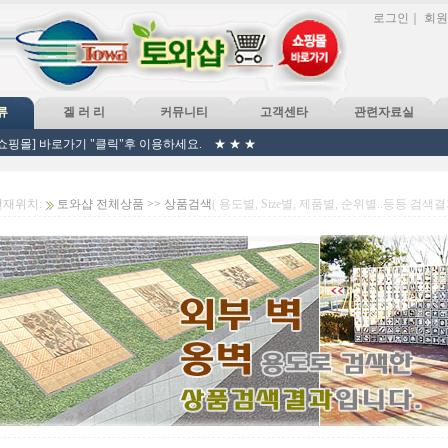
로그인
｜
회원
류
겔 러 리
커뮤니티
고객센타
관련자료실
핑몰] 바로가기 "클릭"후 이용하세요. ★ ★ ★
재위치:
토와샵 전체상품 >> 상품검색
( 용도별, Size별, 제품별, 순위별..등등 검색결