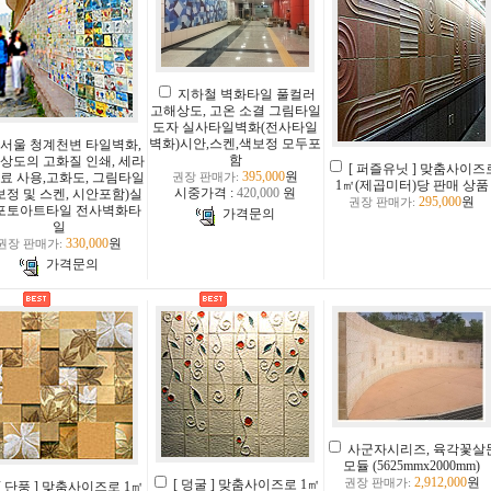
지하철 벽화타일 풀컬러
고해상도, 고온 소결 그림타일
도자 실사타일벽화(전사타일
벽화)시안,스켄,색보정 모두포
서울 청계천변 타일벽화,
함
상도의 고화질 인쇄, 세라
[ 퍼즐유닛 ] 맞춤사이즈
395,000
원
료 사용,고화도, 그림타일
권장 판매가:
1㎡(제곱미터)당 판매 상품
시중가격 :
420,000
원
보정 및 스켄, 시안포함)실
295,000
원
권장 판매가:
 포토아트타일 전사벽화타
가격문의
일
330,000
원
권장 판매가:
가격문의
사군자시리즈, 육각꽃살
모듈 (5625mmx2000mm)
2,912,000
원
[ 덩굴 ] 맞춤사이즈로 1㎡
권장 판매가:
[ 단풍 ] 맞춤사이즈로 1㎡