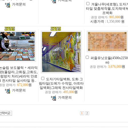
가격문의
겨울나무(세로형), 도자
가격문의
타일 맞춤제작물,도자채색
조벽화
995,000
원
권장 판매가:
시중가격 :
1,350,000
원
퍼즐유닛모듈(4500x2250
m)
3,676,000
원
권장 판매가:
논슬립 보도블럭 + 세라믹
판(풀칼라,고화질,고화도,
럼방지 처리)세라믹 안료
도자기타일벽화, 도화 그
 전사타일 실사타일 등..
림타일(도예가 수작업, 아트타
672,000
원
권장 판매가:
일벽화)그래픽 전사타일벽화
가격문의
495,000
원
권장 판매가:
가격문의
1
2