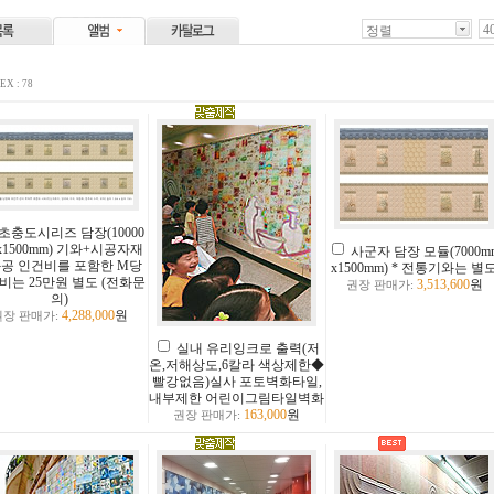
4
정렬
EX : 78
초충도시리즈 담장(10000
x1500mm) 기와+시공자재
사군자 담장 모듈(7000m
와공 인건비를 포함한 M당
x1500mm) * 전통기와는 별
비는 25만원 별도 (전화문
3,513,600
원
권장 판매가:
의)
4,288,000
원
권장 판매가:
실내 유리잉크로 출력(저
온,저해상도,6칼라 색상제한◆
빨강없음)실사 포토벽화타일,
내부제한 어린이그림타일벽화
163,000
원
권장 판매가: