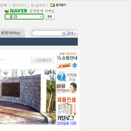
등록
｜
장바구니
｜
현,접속자
｜
운영자(blog)
과 )