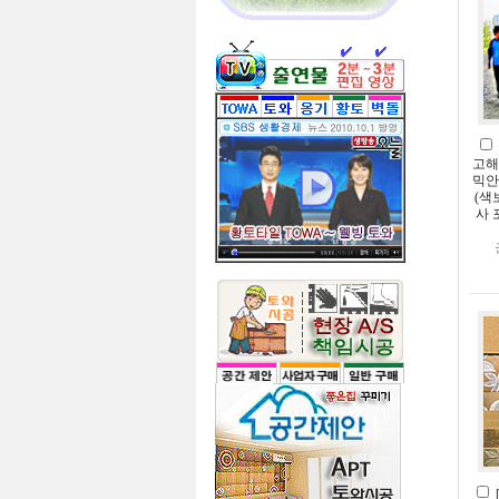
고해
믹안
(색
사