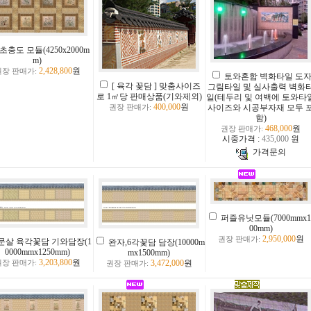
초충도 모듈(4250x2000m
m)
2,428,800
원
권장 판매가:
토와혼합 벽화타일 도
[ 육각 꽃담 ] 맞춤사이즈
그림타일 및 실사출력 벽화
로 1㎡당 판매상품(기와제외)
일(테두리 및 여백에 토와타
400,000
원
사이즈와 시공부자재 모두 
권장 판매가:
함)
468,000
원
권장 판매가:
시중가격 :
435,000
원
가격문의
퍼즐유닛모듈(7000mmx1
00mm)
2,950,000
원
권장 판매가:
문살 육각꽃담 기와담장(1
완자,6각꽃담 담장(10000m
0000mmx1250mm)
mx1500mm)
3,203,800
원
3,472,000
원
권장 판매가:
권장 판매가: