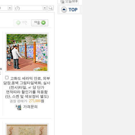
오늘뷰:
0
0
m
도
고화도 세라믹 안료, 외부
담장,옹벽 그림타일벽화, 실사
(전사)타일, ㎡ 당 단가
면적따라 할인가를 적용함
(단, 스켄 및 색보정비 별도)
275,000
원
권장 판매가:
가격문의