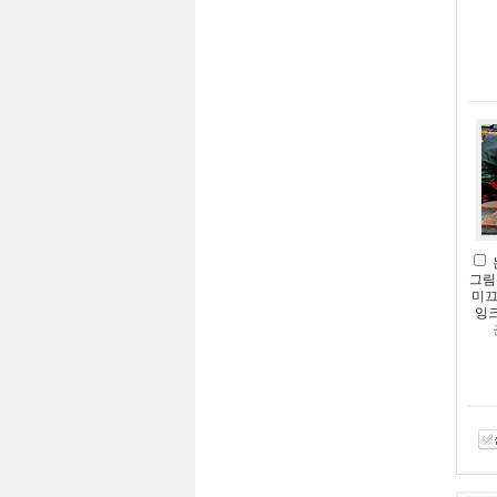
그림
미끄
잉크