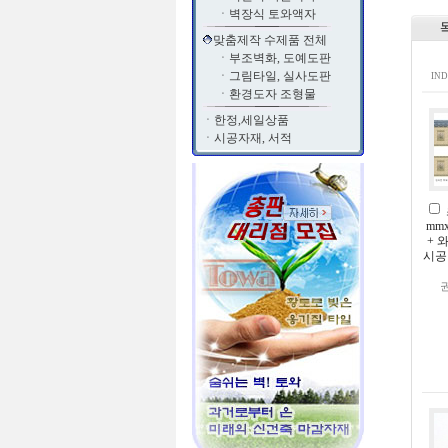
ㆍ
벽장식 토와액자
맞춤제작 수제품 전체
ㆍ
부조벽화, 도예도판
ㆍ
그림타일, 실사도판
IND
ㆍ
환경도자 조형물
ㆍ
한정,세일상품
ㆍ
시공자재, 서적
mm
+ 
시공