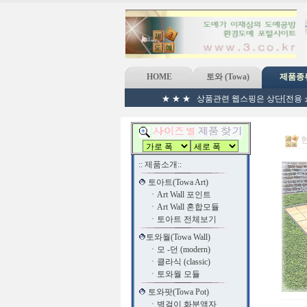
HOME
토와 (Towa)
제품종
★ ★ ★ 상품관련 웹스핑은 상단[전용 쇼
현
:: 제품소개::
토아트(Towa Art)
ㆍ
Art Wall 포인트
ㆍ
Art Wall 혼합모듈
ㆍ
토아트 전체보기
토와월(Towa Wall)
ㆍ
모 -던 (modern)
ㆍ
클라식 (classic)
ㆍ
토와월 모듈
토와팟(Towa Pot)
ㆍ
벽걸이 화분액자