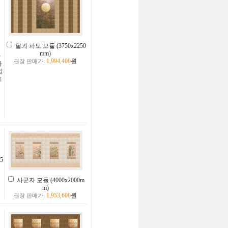
달과 파도 모듈 (3750x2250
mm)
자
1,994,400
원
권장 판매가:
타
일
포
5
사군자 모듈 (4000x2000m
m)
1,953,600
원
권장 판매가: