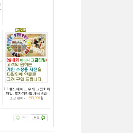
기
부
m
핸드메이드 수제 그림회화
타일, 도자기타일 채색벽화
393,000
원
권장 판매가: