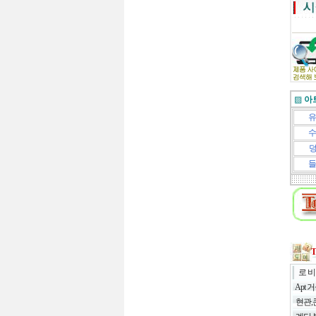
▨
아
유
수
들
로 비
Apt
현관,