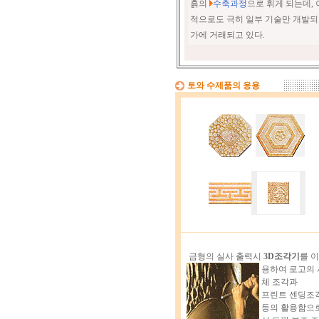
흙의
수축과정
으로 휘게 되는데,
적으로도 극히 일부 기술만 개발
가에 거래되고 있다.
토와 수제품의 응용
금형의
실사 출력시
3D조각기
를
이
용하여 로고의 
체 조각과
프린트 센딩조
등의 활용함으