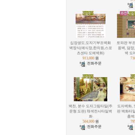
십장생도,도자기부조벽화
토와판 부조
벽장식(예식장,한의원,스포
옹벽, 담장
츠센타 도예벽화)
벽 도
913,000
원
73
전화주문
벽천, 분수 도자그림타일(주
도자벽화,
문형 도판) 채색전사타일벽
판 벽화타일
화
춤벽
564,000
원
79
전화주문