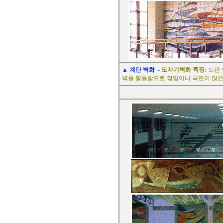
▲
계단 벽화
-
도자기벽화 특징:
도판 
벽을 활용함으로 꺾임이나 곡면이 많은