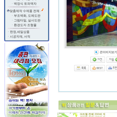
ㆍ
벽장식 토와액자
맞춤제작 수제품 전체
ㆍ
부조벽화, 도예도판
ㆍ
그림타일, 실사도판
ㆍ
환경도자 조형물
ㆍ
한정,세일상품
ㆍ
시공자재, 서적