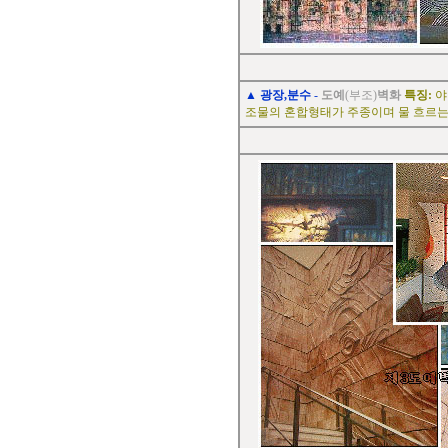
▲
광장,분수
-
도예
(부조)
벽화
특징:
야
조물의 혼합형태가 주종이며 물 흐르는 