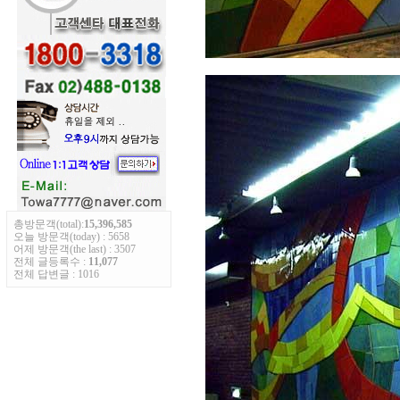
총방문객(total):
15,396,585
오늘 방문객(today) : 5658
어제 방문객(the last) : 3507
전체 글등록수 :
11,077
전체 답변글 : 1016