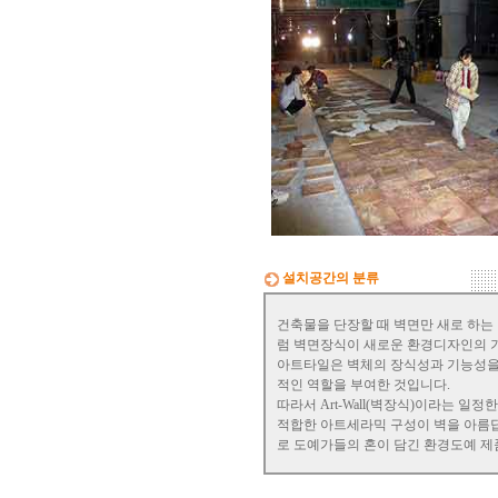
로 3m라면 바로 위 검색코너에서 
3000을'클릭'해서 원하는 크기의 상
들을 보시고 찾으시는 가격과 디자
을 메모하시고 고객센타로 전화상담
하시기 바랍니다.
전문 상담원이 제대로 된 친환경 인
리어자재로 값싼 인테리어가 되는 
하우를 제시해 드립니다.
황토타일의 제습기능으로 끈적한 여
름은 시원하게.. 겨울은 가습기능과 
적외선 방사로 따뜻하게..
도자
부조로 조각된 최고의 작품을 
설치공간의 분류
테리어 마감자재로 활용하여 건물품
격을 업그레이드해 보세요.
건축물을 단장할 때 벽면만 새로 하는
럼 벽면장식이 새로운 환경디자인의 기
아트타일은 벽체의 장식성과 기능성을 확
적인 역할을 부여한 것입니다.
따라서 Art-Wall(벽장식)이라는 일
적합한 아트세라믹 구성이 벽을 아름답
로 도예가들의 혼이 담긴
환경도예
제