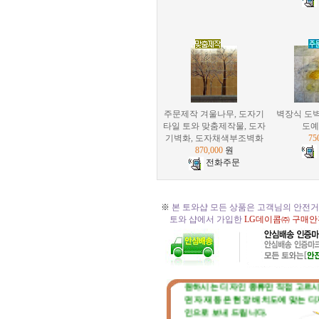
주문제작 겨울나무, 도자기
벽장식 도벽
타일 토와 맞춤제작물, 도자
도예
기벽화, 도자채색부조벽화
75
870,000
원
전화주문
※
본 토와샵 모든 상품은 고객님의 안전거
토와 샵에서 가입한
LG데이콤㈜ 구매안
☆
토와 주문, 시공의뢰 절차
☆
원하시는 디자인 종류만 직접 고르
면 자재 등은 현장 배치도에 맞는 디
인으로 보내 드립니다.