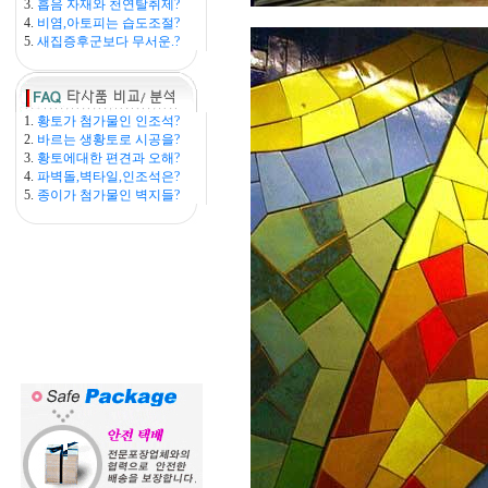
3.
흡음 자재와 천연탈취제?
4.
비염,아토피는 습도조절?
5.
새집증후군보다 무서운.?
1.
황토가 첨가물인 인조석?
2.
바르는 생황토로 시공을?
3.
황토에대한 편견과 오해?
4.
파벽돌,벽타일,인조석은?
5.
종이가 첨가물인 벽지들?