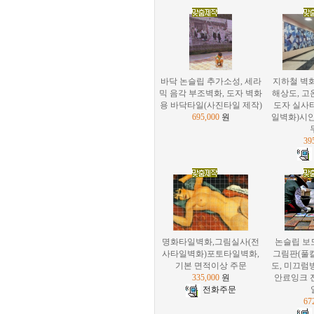
바닥 논슬립 추가소성, 세라
지하철 벽
믹 음각 부조벽화, 도자 벽화
해상도, 고
용 바닥타일(사진타일 제작)
도자 실사
695,000
원
일벽화)시안
39
명화타일벽화,그림실사(전
논슬립 보
사타일벽화)포토타일벽화,
그림판(풀
기본 면적이상 주문
도, 미끄럼
335,000
원
안료잉크 
전화주문
67