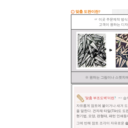
맞춤 도판이란?
☞ 이곳 주문제작 방식
고객이 원하는 디
※ 원하는 그림이나 스켓치에
'
맞춤 부조도벽'이란
?
=> 습
자유롭게 점토에 붙이거나 새겨
을 말한다.
건자재 타일(Tile)도
현기법, 모양, 판형태, 패턴 인쇄등
그에 반해 점토 조각이 자유로운
습