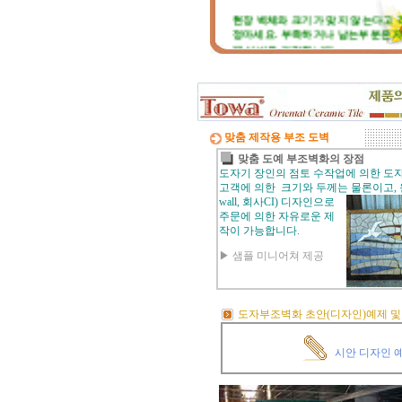
현장 벽체와 크기가 맞지 않는다고 
정마세요. 부족하거나 남는부분은 
재 실비로 가감됩니다.
토와 분청사기 부조 벽화는 일련
번호가 있으니, 근처에 타일공을 불
직접 시공하시고, 번거러워 저희 시
팀에 의뢰하시면, 시공 포함한 세부 
적도 가능합니다.
맞춤 제작용 부조 도벽
☆
포인트 벽화는 토아트에서..
☆
맞춤 도예 부조벽화의 장점
도자기 장인의 점토 수작업에 의한 도
고객님 댁, 벽체 가로세로 크기를 줄
고객에 의한 크기와 두께는 물론이고,
로 길이를 대략 재어 보시고,
wall, 회사CI) 디자인으로
토와의 포인트 컨셉만 골라주시면 
주문에 의한 자유로운 제
선의 디자인+견적을 드립니다.
작이 가능합니다.
▶ 샘플 미니어쳐 제공
예산에 따라 포인트 벽화부분 즉, 토
아트의 작품크기를 줄이면 저렴하게
도 가능하오니, 거실 아트월 이외에
토와월과 같은 패턴타일 위주로 디
도자부조벽화 초안(디자인)예제 및
인해도 친환경과 기능성 자재의 성
차이는 없습니다.
시안 디자인 
☆
거실아트월,쇼파월,중문,콘솔
☆
고객님의 벽체 사이즈를 예를들어 