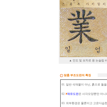
▲ 인도 및 보차로 용 논슬립
맞춤 부조도판의 특징
01. 일반 석재물이 아닌, 흙으로 
02.
채유도판
은 사각모양뿐만 아니라
03. 외부환경은 물론이고 고온다습