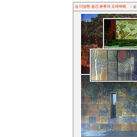
▨
다양한 공간 분류의 도예벽화
-
설