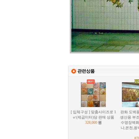
[ 입체구성 ] 맞춤사이즈로 1
판화 도벽용
㎡(제곱미터)당 판매 상품
생산용 부조
328,000
원
수영장벽화
나,온천,
87