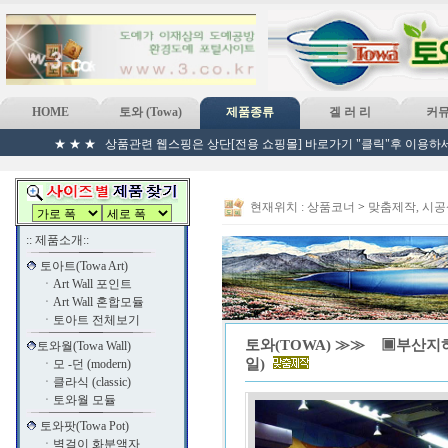
HOME
토와 (Towa)
제품종류
겔 러 리
커
★ ★ ★ 상품관련 웹스핑은 상단[전용 쇼핑몰] 바로가기 "클릭"후 이용하세
현재위치 :
상품코너
>
맞춤제작, 시
:: 제품소개::
토아트(Towa Art)
ㆍ
Art Wall 포인트
ㆍ
Art Wall 혼합모듈
ㆍ
토아트 전체보기
토와(TOWA) ≫≫ ▣부산지
토와월(Towa Wall)
일)
ㆍ
모 -던 (modern)
ㆍ
클라식 (classic)
ㆍ
토와월 모듈
토와팟(Towa Pot)
ㆍ
벽걸이 화분액자