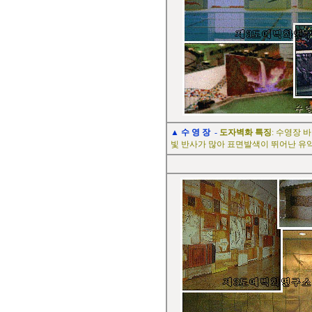
▲
수 영 장
-
도자벽화
특징
: 수영장
빛 반사가 많아 표면발색이 뛰어난 유