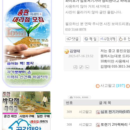
와이프가 심포저기가마 정리한다고 하네요
사용하지 않아 거의 새거에요
사진이 올라가지 않아 글만 올립니다.
필요하신 분 연락 주시면 사진 보여드리겠
010 5144 8978
저는 중고 웅진요업
김영태
원하시는대로 드
2023-07-16 23:52
10회미만 사용해서
김영태 010-3811-34
사고팔고
[197]
번호
글 제 목
사고팔고
심포 전기가마(0.05
309
사고팔고
토련기 2마력짜리 
308