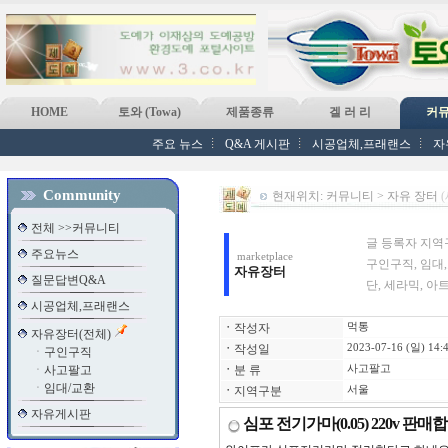
HOME
토와 (Towa)
제품종류
겔 러 리
커
주요 뉴스
Q&A 게시판
시공업체,프래랜스
자
Community
현재위치: 커뮤니티 > 자유 장터
전체 >>커뮤니티
글 등록자 지역
주요뉴스
marketplace
구인구직, 임대
자유장터
질문답변Q&A
단, 세라믹, 아
시공업체,프래랜스
ㆍ
작성자
먹통
자유장터(전체)
ㆍ
작성일
2023-07-16 (일) 14:
ㆍ
구인구직
ㆍ
사고팔고
ㆍ
분 류
사고팔고
ㆍ
임대/교환
ㆍ
지역구분
서울
자유게시판
심포 전기가마(0.05) 220v 판매