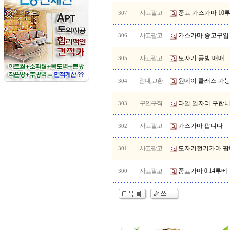
사고팔고
중고 가스가마 10
307
사고팔고
가스가마 중고구입
306
사고팔고
도자기 공방 매매
305
임대,교환
원데이 클래스 가능
304
구인구직
타일 일자리 구합니다
303
사고팔고
가스가마 팝니다
302
사고팔고
도자기전기가마 팝
301
사고팔고
중고가마 0.14루베
300