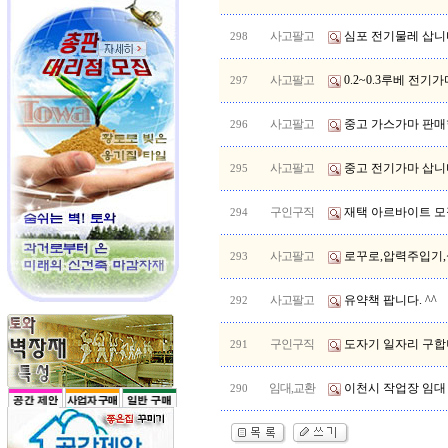
사고팔고
심포 전기물레 삽니
298
사고팔고
0.2~0.3루베 전기
297
사고팔고
중고 가스가마 판
296
사고팔고
중고 전기가마 삽니
295
구인구직
재택 아르바이트 
294
사고팔고
로꾸로,압력주입기
293
사고팔고
유약책 팝니다. ^^
292
구인구직
도자기 일자리 구합니
291
임대,교환
이천시 작업장 임대
290