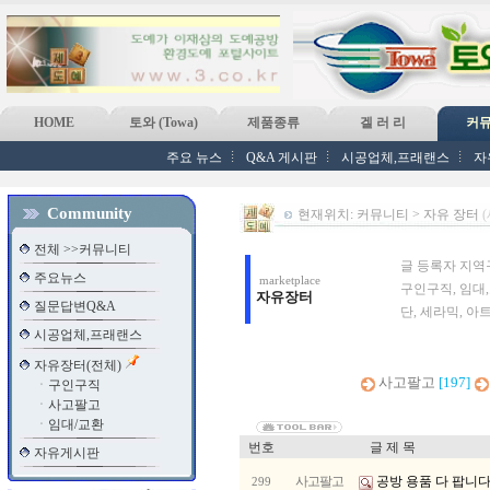
HOME
토와 (Towa)
제품종류
겔 러 리
커
주요 뉴스
Q&A 게시판
시공업체,프래랜스
자
Community
현재위치: 커뮤니티 > 자유 장터
전체 >>커뮤니티
글 등록자 지역
주요뉴스
marketplace
구인구직, 임대
자유장터
질문답변Q&A
단, 세라믹, 아
시공업체,프래랜스
자유장터(전체)
사고팔고
[197]
ㆍ
구인구직
ㆍ
사고팔고
ㆍ
임대/교환
번호
글 제 목
자유게시판
사고팔고
공방 용품 다 팝니
299