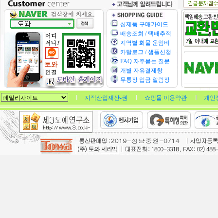
샵제품 구매가이드
배송조회 / 택배추적
지역별 화물 운임비
카탈로그 / 샘플신청
FAQ 자주묻는 질문
개별 자유결제창
무통장 입금 알림장
지적산업재산-권
쇼핑몰 이용약관
개인