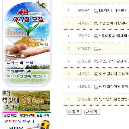
구인구직
[도자기]- 배우면서
8
사고팔고
작업장 매매합니다.
7
구인구직
<유리공방>함께할 
6
임대,교환
..
5
임대,교환
구인, 구직, 팔고 사
4
사고팔고
이쁜 강아지 드려요
3
사고팔고
산지 얼마아된 전자
2
임대,교환
입력양식 설정방법 
1