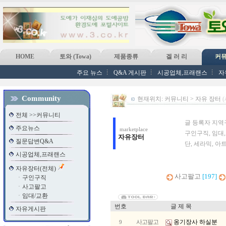
HOME
토와 (Towa)
제품종류
겔 러 리
커
주요 뉴스
Q&A 게시판
시공업체,프래랜스
자
Community
현재위치: 커뮤니티 > 자유 장터
전체 >>커뮤니티
글 등록자 지역
주요뉴스
marketplace
구인구직, 임대
자유장터
질문답변Q&A
단, 세라믹, 아
시공업체,프래랜스
자유장터(전체)
사고팔고
[197]
ㆍ
구인구직
ㆍ
사고팔고
ㆍ
임대/교환
번호
글 제 목
자유게시판
사고팔고
옹기장사 하실분
9