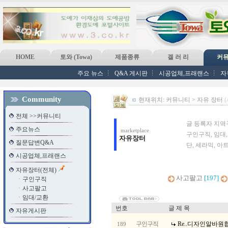
HOME
토와 (Towa)
제품종류
겔 러 리
커
주요 뉴스
Q&A 게시판
시공업체,프래랜스
자
Community
현재위치: 커뮤니티 > 자유 장터
전체 >>커뮤니티
글 등록자 지역
주요뉴스
marketplace
구인구직, 임대
자유장터
질문답변Q&A
단, 세라믹, 아
시공업체,프래랜스
자유장터(전체)
사고팔고
[197]
ㆍ
구인구직
ㆍ
사고팔고
ㆍ
임대/교환
번호
글 제 목
자유게시판
구인구직
Re..디자인알바원
189