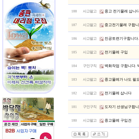
사고팔고
중고 전기물레 삽니
188
사고팔고
중고전기물레 구합
187
사고팔고
진공토련기구합니다.
186
사고팔고
전기물레 구입
185
구인구직
벽화작업 구합니다. 
184
사고팔고
중고물레가 나도 필요한
183
사고팔고
전기물레 삽니다
182
구인구직
도자기 선생님구합
181
사고팔고
중고물레 구입건
180