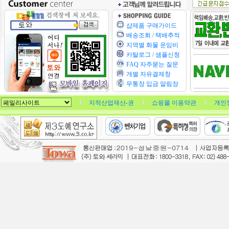
샵제품 구매가이드
배송조회 / 택배추적
지역별 화물 운임비
카탈로그 / 샘플신청
FAQ 자주묻는 질문
개별 자유결제창
무통장 입금 알림장
지적산업재산-권
쇼핑몰 이용약관
개인