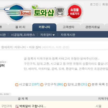
로그인
｜
회원
류
겔 러 리
커뮤니티
고객센타
관련자료실
게시판
시공업체,프래랜스
자유장터
자유게시판
현재위치: 커뮤니티 > 자유 장터
(세라믹스, 아트 관련)
글 등록자 지역구분과 등록 카테고리 유형만 밝혀주신다면..
place
구인구직, 임대,교환, 사고팔고 등 어떤 유형의 상품이라도 좋습니다
장터
단, 세라믹, 아트타일, 공예, 도예, 환경미술, 건축디자인 조경관련
사고팔고
[197]
구인구직
[80]
임대,교환
[31]
분류 목록 
글 제 목
지역구
구인구직
벽화알바 구합니다....
서울