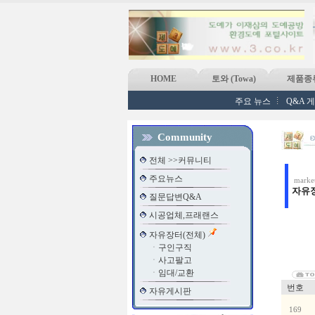
HOME
토와 (Towa)
제품종
주요 뉴스
Q&A 
Community
전체 >>커뮤니티
주요뉴스
market
자유
질문답변Q&A
시공업체,프래랜스
자유장터(전체)
ㆍ
구인구직
ㆍ
사고팔고
ㆍ
임대/교환
번호
자유게시판
169