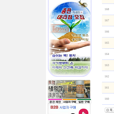
168
167
166
165
164
163
162
161
160