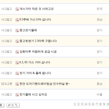
사고팔고
개스가마 작은 것 사려고요
전국
사고팔고
0.5루베 가스가마 삽니다.
경남
사고팔고
중고전기물레
경기
사고팔고
중고토련기 2.3마력 구합니다.
경기
사고팔고
강화마루 저렴하게 공급 시공
경기
사고팔고
0.3, 05 가스 가마 삽니다
경기
사고팔고
전기 가마 & 물레 팝니다.
경기
임대,교환
천안 도자기핸드페이팅샵 인수하실 분~
충남
사고팔고
전기물레 사고 싶어요
서울
1
2
3
4
5
6
7
8
9
1