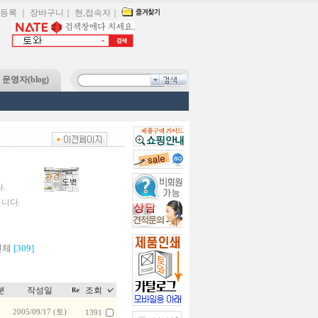
등록
｜
장바구니
｜
현,접속자
｜
운영자(blog)
.
입니다.
전체
[309]
분
작성일
조회
2005/09/17 (토)
1391