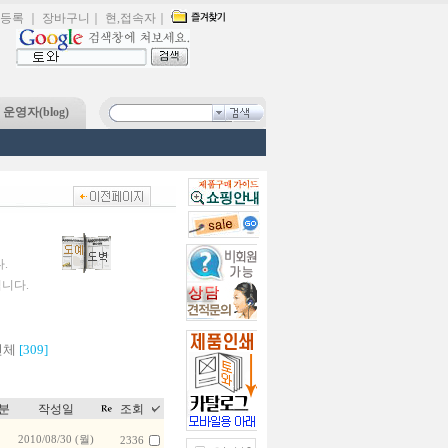
등록
｜
장바구니
｜
현,접속자
｜
운영자(blog)
.
입니다.
전체
[309]
분
작성일
조회
2010/08/30 (월)
2336