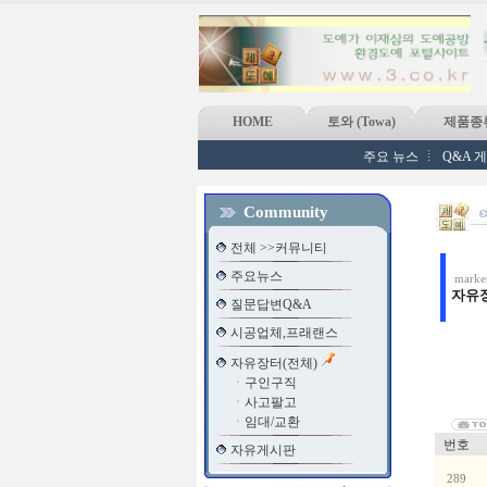
HOME
토와 (Towa)
제품종
주요 뉴스
Q&A 
Community
전체 >>커뮤니티
주요뉴스
market
자유
질문답변Q&A
시공업체,프래랜스
자유장터(전체)
ㆍ
구인구직
ㆍ
사고팔고
ㆍ
임대/교환
번호
자유게시판
289