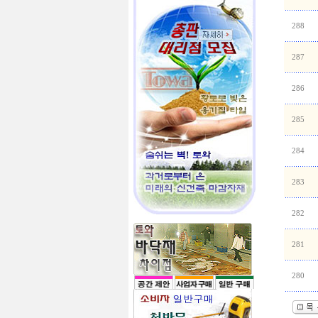
288
287
286
285
284
283
282
281
280