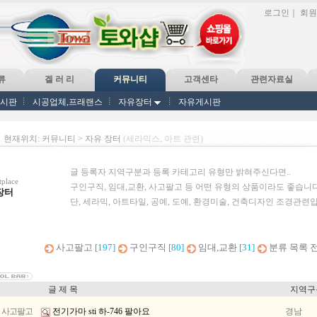
로그인
｜
회원
류
겔 러 리
커뮤니티
고객센타
관련자료실
게시판
시공업체,프래랜스
자유장터
자유게시판
현재위치: 커뮤니티 > 자유 장터
(세라믹스, 아트 관련)
글 등록자 지역구분과 등록 카테고리 유형만 밝혀주신다면..
place
구인구직, 임대,교환, 사고팔고 등 어떤 유형의 상품이라도 좋습니다
장터
단, 세라믹, 아트타일, 공예, 도예, 환경미술, 건축디자인 조경관련
사고팔고
[197]
구인구직
[80]
임대,교환
[31]
분류 목록 
글 제 목
지역구
사고팔고
전기가마 sti 하-746 팔아요
경남