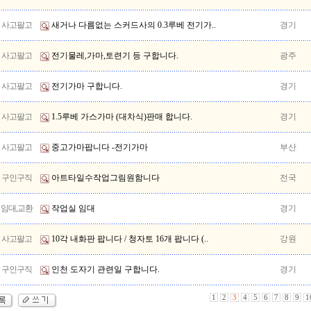
사고팔고
새거나 다름없는 스커드사의 0.3루베 전기가..
경기
사고팔고
전기물레,가마,토련기 등 구합니다.
광주
사고팔고
전기가마 구합니다.
경기
사고팔고
1.5루베 가스가마 (대차식)판매 합니다.
경기
사고팔고
중고가마팝니다 -전기가마
부산
구인구직
아트타일수작업그림원함니다
전국
임대,교환
작업실 임대
경기
사고팔고
10각 내화판 팝니다 / 청자토 16개 팝니다 (..
강원
구인구직
인천 도자기 관련일 구합니다.
경기
1
2
3
4
5
6
7
8
9
1