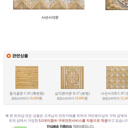
사선사각문
음각끌문 C-95 (흑분청)
삼각완자문 B-37 (분청)
사선사각B C-97 (
10,600
원
10,600
원
12,4
권장소비자가:
권장소비자가:
권장소비자가:
※
본 토와샵 모든 상품은 고객님의 안전거래를 위하여 10만원이상의 구매 금액과
토와 샵에서 가입한
LG데이콤㈜ 구매안전서비스를 자동으로 적용
하고 있습니다. 