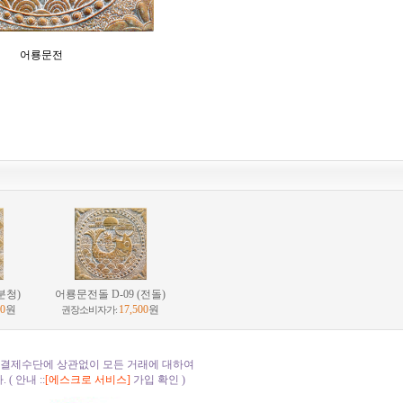
어룡문전
분청)
어룡문전돌 D-09 (전돌)
00
원
17,500
원
권장소비자가:
 결제수단에 상관없이 모든 거래에 대하여
( 안내 ::
[에스크로 서비스]
가입 확인 )