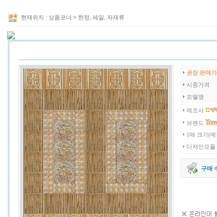
현재위치 :
상품코너
>
한정, 세일, 자재류
권장 판매가
시중가격
모델명
제조사
브랜드
1매 크기(
디자인모듈 외
구매 