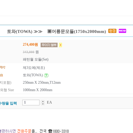
토와(TOWA) ≫≫ ▣어룡문모듈(1750x2000mm)
274,400
원
원
343,000
패턴월 모듈(Set)
제3도예(제조)
토와(TOWA)
메지포함)
250mm X 250mm,T12mm
형 Size
1000mm X 2000mm
EA
수량을 입력