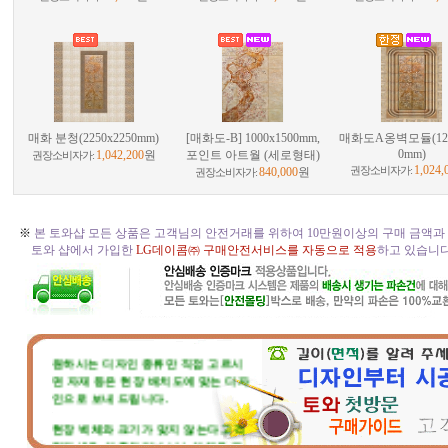
매화 분청(2250x2250mm)
[매화도-B] 1000x1500mm,
매화도A옹벽모듈(125
0mm)
1,042,200
원
포인트 아트월 (세로형태)
권장소비자가:
1,024,
840,000
원
권장소비자가:
권장소비자가:
※
본 토와샵 모든 상품은 고객님의 안전거래를 위하여 10만원이상의 구매 금액과
토와 샵에서 가입한
LG데이콤㈜ 구매안전서비스를 자동으로 적용
하고 있습니다. 
☆
토와 주문, 시공의뢰 절차
☆
원하시는 디자인 종류만 직접 고르시
면 자재 등은 현장 배치도에 맞는 디자
인으로 보내 드립니다.
현장 벽체와 크기가 맞지 않는다고 걱
정마세요. 부족하거나 남는부분은 자