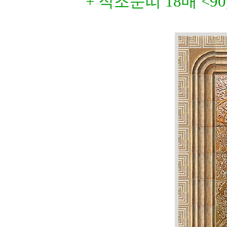
+ 직조문띠 18매 <90