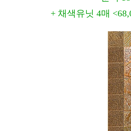
+ 채색유닛 4매 <68,