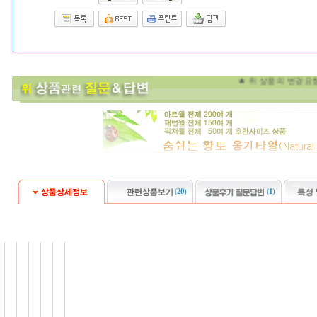
★ 위 
(
20
)
(
1
)