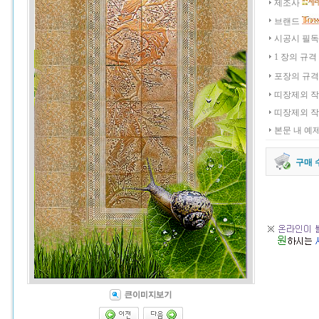
제조사
브랜드
시공시 필
1 장의 규격
포장의 규격
띠장제외 
띠장제외 
본문 내 예
구매 