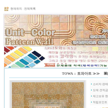
현재위치 :
전체목록
TOWA :: 토와아트 ≫≫ ▣[
소비자 판
도매 견적
재고보유 
적립포인트