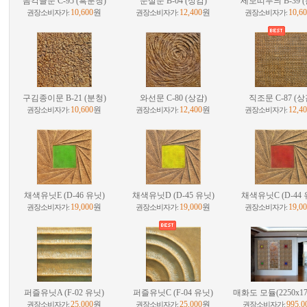
음각끌문 C-95 (흑분청)
문살문 B-04 (상감)
세모띠무늬 B-39 
10,600
원
12,400
원
10,6
권장소비자가:
권장소비자가:
권장소비자가:
구김종이문 B-21 (분청)
와선문 C-80 (상감)
직조문 C-87 (상
10,600
원
12,400
원
12,4
권장소비자가:
권장소비자가:
권장소비자가:
채색유닛E (D-46 유닛)
채색유닛D (D-45 유닛)
채색유닛C (D-44 
19,000
원
19,000
원
19,0
권장소비자가:
권장소비자가:
권장소비자가:
퍼즐유닛A (F-02 유닛)
퍼즐유닛C (F-04 유닛)
매화도 모듈(2250x17
25,000
원
25,000
원
995,0
권장소비자가:
권장소비자가:
권장소비자가: