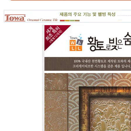
재 실비로 가감됩니다.
토와 분청사기 부조 벽화는 일련
번호가 있으니, 근처에 타일공을 불러
직접 시공하시고, 번거러워 저희 시공
팀에 의뢰하시면, 시공 포함한 세부 견
적도 가능합니다.
☆
포인트 벽화는 토아트에서..
☆
고객님 댁, 벽체 가로세로 크기를 줄자
로 길이를 대략 재어 보시고,
토와의 포인트 컨셉만 골라주시면 최
선의 디자인+견적을 드립니다.
예산에 따라 포인트 벽화부분 즉, 토
아트의 작품크기를 줄이면 저렴하게
도 가능하오니, 거실 아트월 이외에는
토와월과 같은 패턴타일 위주로 디자
인해도 친환경과 기능성 자재의 성능
차이는 없습니다.
☆
거실아트월,쇼파월,중문,콘솔
☆
고객님의 벽체 사이즈를 예를들어 가
로 3m라면 바로 위 검색코너에서 가로
3000을'클릭'해서 원하는 크기의 상품
들을 보시고 찾으시는 가격과 디자인