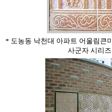
* 도농동 낙천대 아파트 어울림큰
사군자 시리즈