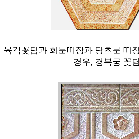
육각꽃담과 회문띠장과 당초문 띠장 
경우, 경복궁 꽃