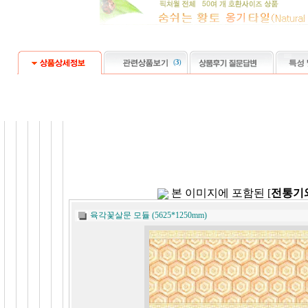
(
3
)
본 이미지에 포함된 [
전통기
육각꽃살문 모듈 (5625*1250mm)