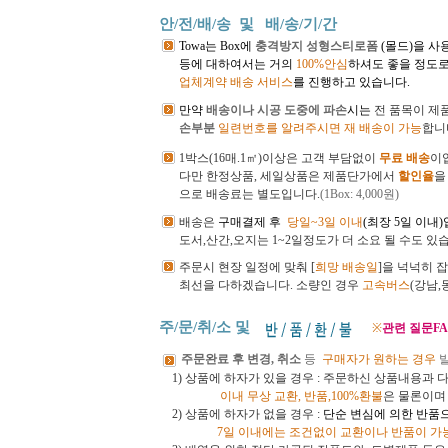
안/전/배/송 및
배/송/기/간
Towa는 Box에
충격방지 성형스티로폼
(몰드)을 사
등에 대하여서는 거의
100%안심
하셔도 좋을 정도로
업체계약 배송 서비스
를 진행하고 있습니다.
만약
배송이나 시공 도중에 파손
시는
전
품목이 제
손부분
일련번호를 알려주시면 재 배송이 가능
합니
1박스(16매.1㎡)이상은 고객 부담없이
무료 배송
이
다만 한정상품, 세일상품은 제품단가에서
할인율
을
으로 배송료는 별도입니다.
(1Box: 4,000원)
배송은
구매결제 후
당일~3일 이내
(최장 5일 이내
도서,산간,오지는 1~2일정도가 더 소요 될 수도 있
주문시 현장 일정에 맞춰 [
희망 배송일
]을 넉넉히 
최선을 다하겠습니다.
소량인 경우
고속버스
(강남
주/문/취/소 및
※
관련 질문FA
주문완료 후 변경, 취소
등
구매자가 원하는 경우
1) 상품에 하자가 있을 경우 : 주문하신 상품내용과 
이내
무상 교환, 반품,100%환불
은 물론이
2) 상품에 하자가 없을 경우 :
단순 변심에 의한 반품
7일 이내에는 조건없이 교환이나 반품이 가