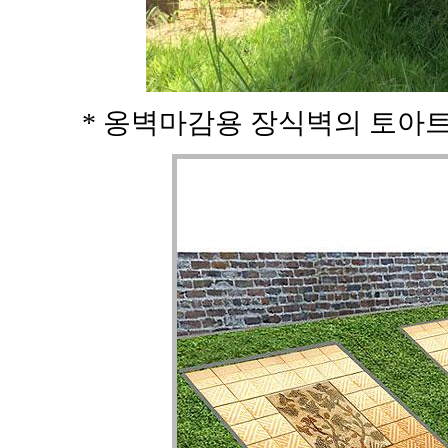
* 옹벽마감용 장식벽의 토아트