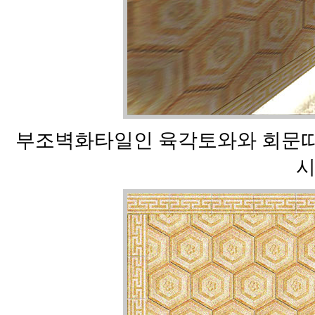
부조벽화타일인 육각토와와 회문띠
시