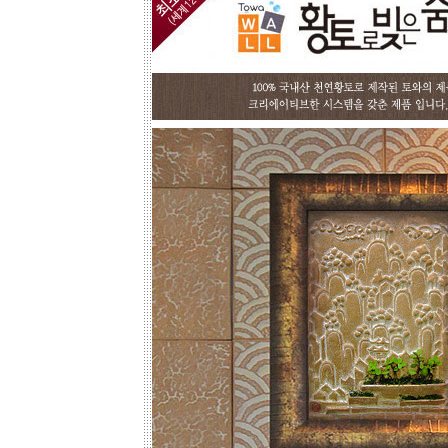
☆
포인트 벽화는 토아트에서..
☆
고객님 댁, 벽체 가로세로 크기를 줄자
로 길이를 대략 재어 보시고,
토와의 포인트 컨셉만 골라주시면 최
선의 디자인+견적을 드립니다.
예산에 따라 포인트 벽화부분 즉, 토
아트의 작품크기를 줄이면 저렴하게
도 가능하오니, 거실 아트월 이외에는
토와월과 같은 패턴타일 위주로 디자
인해도 친환경과 기능성 자재의 성능
차이는 없습니다.
☆
거실아트월,쇼파월,중문,콘솔
☆
고객님의 벽체 사이즈를 예를들어 가
로 3m라면 바로 위 검색코너에서 가로
3000을'클릭'해서 원하는 크기의 상품
들을 보시고 찾으시는 가격과 디자인
을 메모하시고 고객센타로 전화상담
하시기 바랍니다.
전문 상담원이 제대로 된 친환경 인테
리어자재로 값싼 인테리어가 되는 노
하우를 제시해 드립니다.