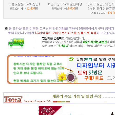
소슬꽃살문 C-79 (상감)
회문띠장 CA-90 절단띠장
[ 육각 꽃담 ] 맞춤
12,400
원
8,000
원
1㎡당 판매상품(기
권장소비자가:
권장소비자가:
400,0
권장소비자가:
※
본 토와샵 모든 상품은 고객님의 안전거래를 위하여 10만원이상의 구매 금액과
토와 샵에서 가입한
LG데이콤㈜ 구매안전서비스를 자동으로 적용
하고 있습니다. 
☆
토와 주문, 시공의뢰 절차
☆
원하시는 디자인 종류만 직접 고르시
면 자재 등은 현장 배치도에 맞는 디자
인으로 보내 드립니다.
현장 벽체와 크기가 맞지 않는다고 걱
정마세요. 부족하거나 남는부분은 자
재 실비로 가감됩니다.
토와 분청사기 부조 벽화는 일련
번호가 있으니, 근처에 타일공을 불러
직접 시공하시고, 번거러워 저희 시공
팀에 의뢰하시면, 시공 포함한 세부 견
적도 가능합니다.