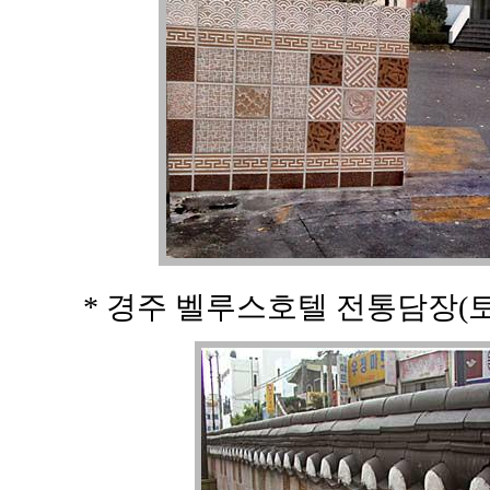
* 경주 벨루스호텔 전통담장(