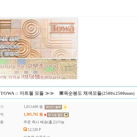
TOWA :: 아트월 모듈 ≫≫ ▣옥순봉도 채색모듈(2500x2500mm)
매가
1,813,600
원
금액
1,305,792
원
현황
주문 즉시 배송(출고)가능
12,520 P