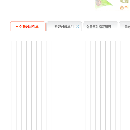
(
5
)