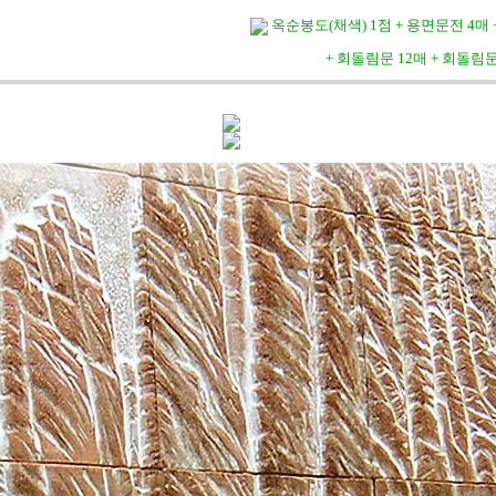
옥순봉도(채색) 1점 + 용면문전 4매 
+ 회돌림문 12매 + 회돌림문 띠