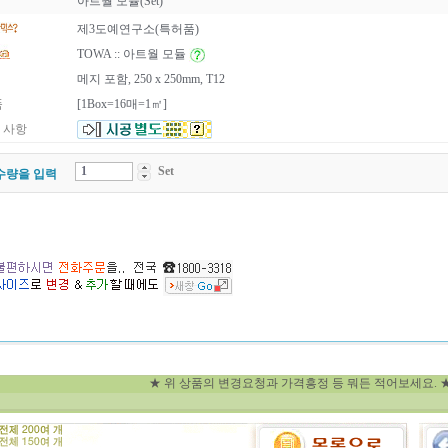
아트월 모듈(Set)
제3도예연구소(특허품)
TOWA :: 아트월 모듈
메지 포함, 250 x 250mm, T12
품
[1Box=16매=1㎡]
 사항
Set
수량을 입력
★ 위 상품의 변경요청과 가격흥정 등 뭐든 적어보세요. ★