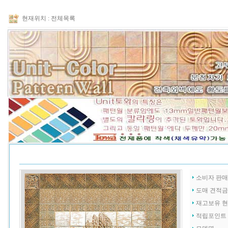
현재위치 :
전체목록
소비자 판
도매 견적
재고보유 
적립포인트