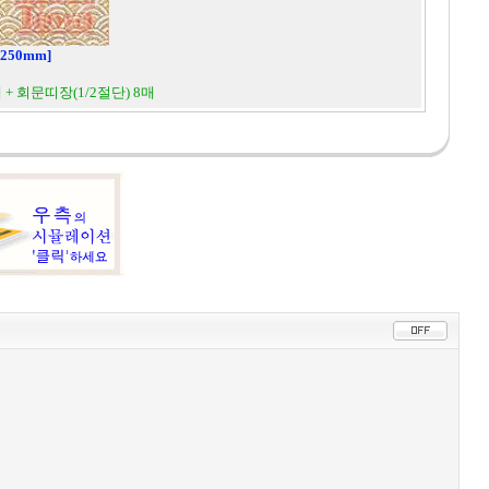
250mm]
 + 회문띠장(1/2절단) 8매