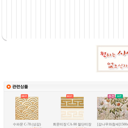
수파문 C-78 (상감)
회문띠장 CA-90 절단띠장
[감나무와참새]1500x