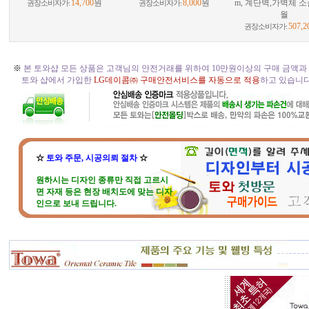
14,700
원
8,000
원
m, 계단벽,가벽체 소
권장소비자가:
권장소비자가:
월
507,2
권장소비자가:
※
본 토와샵 모든 상품은 고객님의 안전거래를 위하여 10만원이상의 구매 금액과
토와 샵에서 가입한
LG데이콤㈜ 구매안전서비스를 자동으로 적용
하고 있습니다. 
☆
토와 주문, 시공의뢰 절차
☆
원하시는 디자인 종류만 직접 고르시
면 자재 등은 현장 배치도에 맞는 디자
인으로 보내 드립니다.
현장 벽체와 크기가 맞지 않는다고 걱
정마세요. 부족하거나 남는부분은 자
재 실비로 가감됩니다.
토와 분청사기 부조 벽화는 일련
번호가 있으니, 근처에 타일공을 불러
직접 시공하시고, 번거러워 저희 시공
팀에 의뢰하시면, 시공 포함한 세부 견