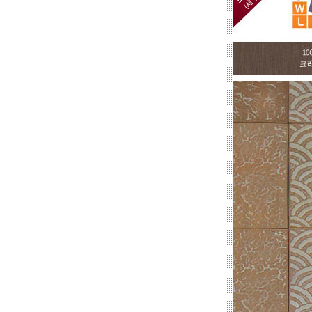
적도 가능합니다.
☆
포인트 벽화는 토아트에서..
☆
고객님 댁, 벽체 가로세로 크기를 줄자
로 길이를 대략 재어 보시고,
토와의 포인트 컨셉만 골라주시면 최
선의 디자인+견적을 드립니다.
예산에 따라 포인트 벽화부분 즉, 토
아트의 작품크기를 줄이면 저렴하게
도 가능하오니, 거실 아트월 이외에는
토와월과 같은 패턴타일 위주로 디자
인해도 친환경과 기능성 자재의 성능
차이는 없습니다.
☆
거실아트월,쇼파월,중문,콘솔
☆
고객님의 벽체 사이즈를 예를들어 가
로 3m라면 바로 위 검색코너에서 가로
3000을'클릭'해서 원하는 크기의 상품
들을 보시고 찾으시는 가격과 디자인
을 메모하시고 고객센타로 전화상담
하시기 바랍니다.
전문 상담원이 제대로 된 친환경 인테
리어자재로 값싼 인테리어가 되는 노
하우를 제시해 드립니다.