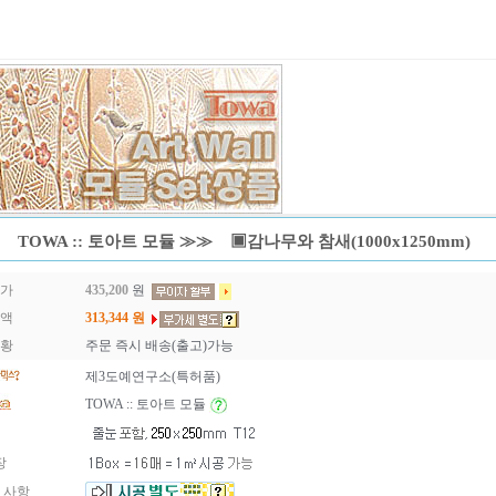
TOWA :: 토아트 모듈 ≫≫ ▣감나무와 참새(1000x1250mm)
매가
435,200
원
금액
313,344
원
현황
주문 즉시 배송(출고)가능
제3도예연구소(특허품)
TOWA :: 토아트 모듈
장
 사항