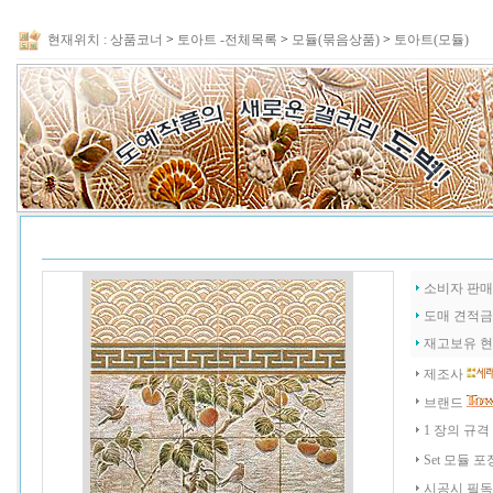
현재위치 :
상품코너
>
토아트 -전체목록
>
모듈(묶음상품)
>
토아트(모듈)
소비자 판
도매 견적
재고보유 
제조사
브랜드
1 장의 규격
Set 모듈 포
시공시 필독