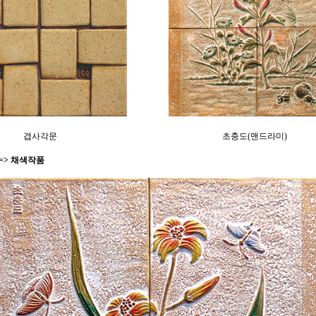
겹사각문
초충도(맨드라미)
=> 채색작품