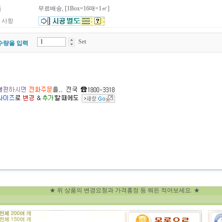
품
무료배송, [1Box=16매=1㎡]
 사항
Set
수량을 입력
★ 위 상품의 변경요청과 가격흥정 등 뭐든 적어보세요. ★