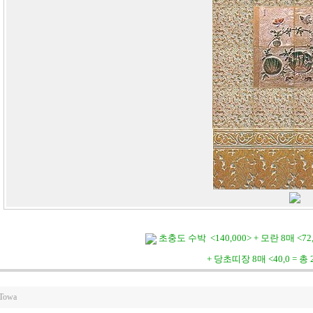
초충도 수박 <140,000>
+ 모란 8매 <72
+ 당초띠장 8매 <40,0 = 총 2
owa