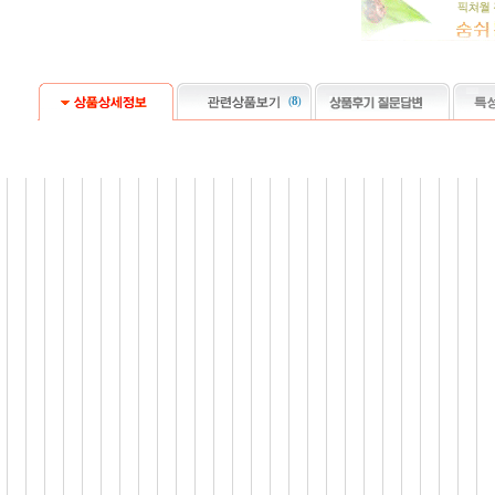
(
8
)