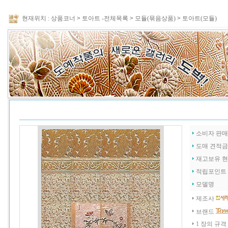
현재위치 :
상품코너
>
토아트 -전체목록
>
모듈(묶음상품)
>
토아트(모듈)
소비자 판
도매 견적
재고보유 
적립포인트
모델명
제조사
브랜드
1 장의 규격