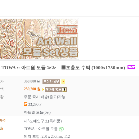
TOWA :: 아트월 모듈 ≫≫ ▣초충도 수박 (1000x1750mm)
매가
360,000
원
금액
259,200
원
현황
주문 즉시 배송(출고)가능
23,290 P
아트월 모듈(Set)
제3도예연구소(특허품)
TOWA :: 아트월 모듈
메지 포함, 250 x 250mm, T12