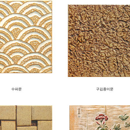
수파문
구김종이문