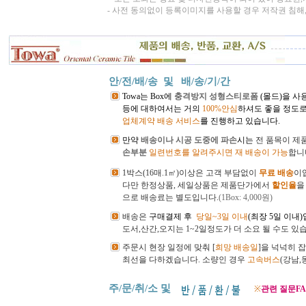
- 사전 동의없이 등록이미지를 사용할 경우 저작권 침해
안/전/배/송 및
배/송/기/간
Towa는 Box에
충격방지 성형스티로폼
(몰드)을 사
등에 대하여서는 거의
100%안심
하셔도 좋을 정도로
업체계약 배송 서비스
를 진행하고 있습니다.
만약
배송이나 시공 도중에 파손
시는
전
품목이 제
손부분
일련번호를 알려주시면 재 배송이 가능
합니
1박스(16매.1㎡)이상은 고객 부담없이
무료 배송
이
다만 한정상품, 세일상품은 제품단가에서
할인율
을
으로 배송료는 별도입니다.
(1Box: 4,000원)
배송은
구매결제 후
당일~3일 이내
(최장 5일 이내
도서,산간,오지는 1~2일정도가 더 소요 될 수도 있
주문시 현장 일정에 맞춰 [
희망 배송일
]을 넉넉히 
최선을 다하겠습니다.
소량인 경우
고속버스
(강남
주/문/취/소 및
※
관련 질문FA