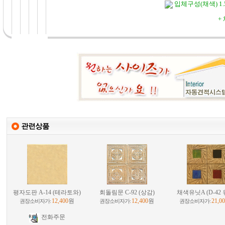
입체구성(채색) 1
+
평자도판 A-14 (테라토와)
회돌림문 C-92 (상감)
채색유닛A (D-42 
12,400
원
12,400
원
21,0
권장소비자가:
권장소비자가:
권장소비자가:
전화주문