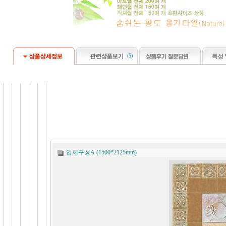
(
5
)
입체구성A (1500*2125mm)