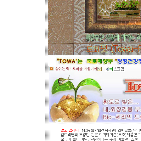
3000을'클릭'해서 원하는 크기의 상품
들을 보시고 찾으시는 가격과 디자인
을 메모하시고 고객센타로 전화상담
하시기 바랍니다.
전문 상담원이 제대로 된 친환경 인테
리어자재로 값싼 인테리어가 되는 노
하우를 제시해 드립니다.
황토타일의 제습기능으로 끈적한 여
름은 시원하게.. 겨울은 가습기능과 원
적외선 방사로 따뜻하게..
도자
부조로 조각된 최고의 작품을 인
테리어 마감자재로 활용하여 집안품
격을 업그레이드해 보세요.