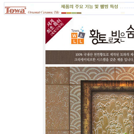
정마세요. 부족하거나 남는부분은 자
재 실비로 가감됩니다.
토와 분청사기 부조 벽화는 일련
번호가 있으니, 근처에 타일공을 불러
직접 시공하시고, 번거러워 저희 시공
팀에 의뢰하시면, 시공 포함한 세부 견
적도 가능합니다.
☆
포인트 벽화는 토아트에서..
☆
고객님 댁, 벽체 가로세로 크기를 줄자
로 길이를 대략 재어 보시고,
토와의 포인트 컨셉만 골라주시면 최
선의 디자인+견적을 드립니다.
예산에 따라 포인트 벽화부분 즉, 토
아트의 작품크기를 줄이면 저렴하게
도 가능하오니, 거실 아트월 이외에는
토와월과 같은 패턴타일 위주로 디자
인해도 친환경과 기능성 자재의 성능
차이는 없습니다.
☆
거실아트월,쇼파월,중문,콘솔
☆
고객님의 벽체 사이즈를 예를들어 가
로 3m라면 바로 위 검색코너에서 가로