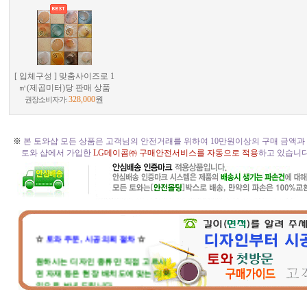
[ 입체구성 ] 맞춤사이즈로 1
㎡(제곱미터)당 판매 상품
328,000
원
권장소비자가:
※
본 토와샵 모든 상품은 고객님의 안전거래를 위하여 10만원이상의 구매 금액과
토와 샵에서 가입한
LG데이콤㈜ 구매안전서비스를 자동으로 적용
하고 있습니다. 
☆
토와 주문, 시공의뢰 절차
☆
원하시는 디자인 종류만 직접 고르시
면 자재 등은 현장 배치도에 맞는 디자
인으로 보내 드립니다.
현장 벽체와 크기가 맞지 않는다고 걱