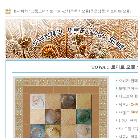
현재위치 :
상품코너
>
토아트 -전체목록
>
모듈(묶음상품)
>
토아트(모듈)
TOWA :: 토아트 모듈
소비자 판
도매 견적
재고보유 
제조사
브랜드
1 장의 규격
Set 모듈 포
시공시 필독