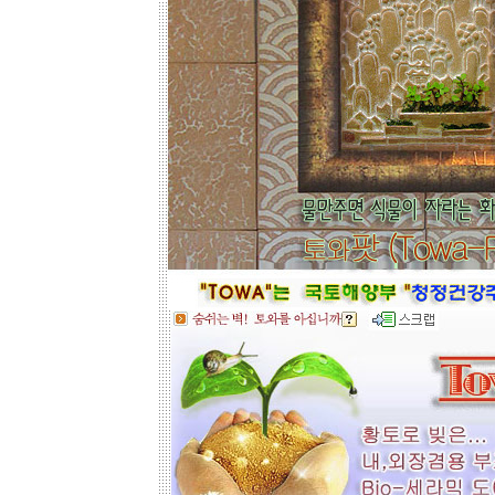
들을 보시고 찾으시는 가격과 디자인
을 메모하시고 고객센타로 전화상담
하시기 바랍니다.
전문 상담원이 제대로 된 친환경 인테
리어자재로 값싼 인테리어가 되는 노
하우를 제시해 드립니다.
황토타일의 제습기능으로 끈적한 여
름은 시원하게.. 겨울은 가습기능과 원
적외선 방사로 따뜻하게..
도자
부조로 조각된 최고의 작품을 인
테리어 마감자재로 활용하여 집안품
격을 업그레이드해 보세요.