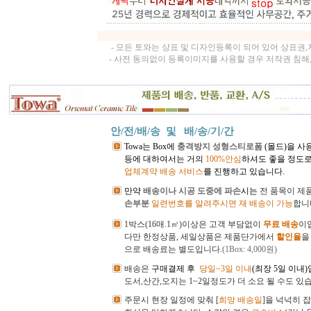
- 모든 토와는 상표 및 디자인등록이 되어 있어 상표권
- 사전 동의없이 등록이미지를 사용할 경우 저작권 침해
안/전/배/송 및
배/송/기/간
Towa는 Box에
충격방지 성형스티로폼
(몰드)을 사
등에 대하여서는 거의
100%안심
하셔도 좋을 정도로
업체계약 배송 서비스
를 진행하고 있습니다.
만약
배송이나 시공 도중에 파손
시는
전
품목이 제
손부분
일련번호를 알려주시면 재 배송이 가능
합니
1박스(16매.1㎡)이상은 고객 부담없이
무료 배송
이
다만 한정상품, 세일상품은 제품단가에서
할인율
을
으로 배송료는 별도입니다.
(1Box: 4,000원)
배송은
구매결제 후
당일~3일 이내
(최장 5일 이내
도서,산간,오지는 1~2일정도가 더 소요 될 수도 있
주문시 현장 일정에 맞춰 [
희망 배송일
]을 넉넉히 