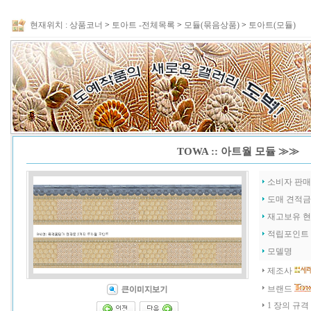
현재위치 :
상품코너
>
토아트 -전체목록
>
모듈(묶음상품)
>
토아트(모듈)
TOWA :: 아트월 모듈 ≫≫ 
소비자 판
도매 견적
재고보유 
적립포인트
모델명
제조사
브랜드
1 장의 규격