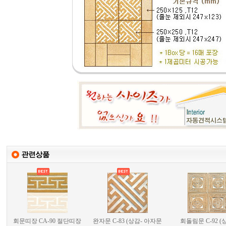
회문띠장 CA-90 절단띠장
완자문 C-83 (상감- 아자문
회돌림문 C-92 (