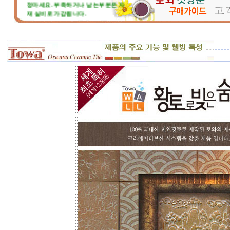
재 실비로 가감됩니다.
토와 분청사기 부조 벽화는 일련
번호가 있으니, 근처에 타일공을 불러
직접 시공하시고, 번거러워 저희 시공
팀에 의뢰하시면, 시공 포함한 세부 견
적도 가능합니다.
☆
포인트 벽화는 토아트에서..
☆
고객님 댁, 벽체 가로세로 크기를 줄자
로 길이를 대략 재어 보시고,
토와의 포인트 컨셉만 골라주시면 최
선의 디자인+견적을 드립니다.
예산에 따라 포인트 벽화부분 즉, 토
아트의 작품크기를 줄이면 저렴하게
도 가능하오니, 거실 아트월 이외에는
토와월과 같은 패턴타일 위주로 디자
인해도 친환경과 기능성 자재의 성능
차이는 없습니다.
☆
거실아트월,쇼파월,중문,콘솔
☆
고객님의 벽체 사이즈를 예를들어 가
로 3m라면 바로 위 검색코너에서 가로
3000을'클릭'해서 원하는 크기의 상품