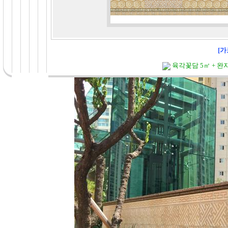
[가
육각꽃담 5㎡ + 완자