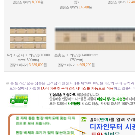
8,000
원
양)
12,4
권장소비자가:
권장소비자가:
14,700
원
권장소비자가:
6각 사군자 기와담장(10000
초충도 기와담장(14000mmx
mmx1500mm)
1750mm)
3,689,600
원
4,699,200
원
권장소비자가:
권장소비자가:
※
본 토와샵 모든 상품은 고객님의 안전거래를 위하여 10만원이상의 구매 금액과
토와 샵에서 가입한
LG데이콤㈜ 구매안전서비스를 자동으로 적용
하고 있습니다. 
☆
토와 주문, 시공의뢰 절차
☆
원하시는 디자인 종류만 직접 고르시
면 자재 등은 현장 배치도에 맞는 디자
인으로 보내 드립니다.
현장 벽체와 크기가 맞지 않는다고 걱
정마세요. 부족하거나 남는부분은 자