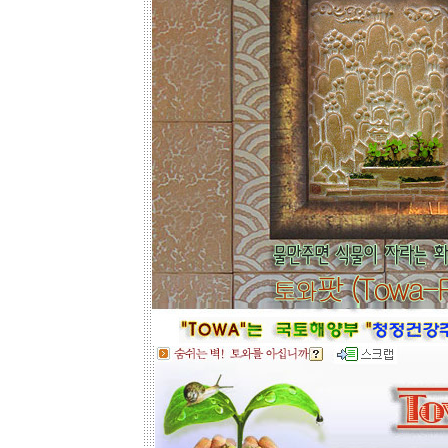
인해도 친환경과 기능성 자재의 성능
차이는 없습니다.
☆
거실아트월,쇼파월,중문,콘솔
☆
고객님의 벽체 사이즈를 예를들어 가
로 3m라면 바로 위 검색코너에서 가로
3000을'클릭'해서 원하는 크기의 상품
들을 보시고 찾으시는 가격과 디자인
을 메모하시고 고객센타로 전화상담
하시기 바랍니다.
전문 상담원이 제대로 된 친환경 인테
리어자재로 값싼 인테리어가 되는 노
하우를 제시해 드립니다.
황토타일의 제습기능으로 끈적한 여
름은 시원하게.. 겨울은 가습기능과 원
적외선 방사로 따뜻하게..
도자
부조로 조각된 최고의 작품을 인
테리어 마감자재로 활용하여 집안품
격을 업그레이드해 보세요.