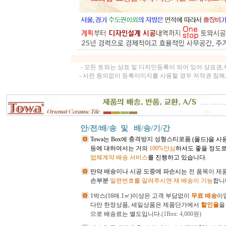
- 모든 토와는 상표 및 디자인등록이 되어 있어 상표권
- 사전 동의없이 등록이미지를 사용할 경우 저작권 침해
안/전/배/송 및
배/송/기/간
Towa는 Box에
충격방지 성형스티로폼
(몰드)을 사
등에 대하여서는 거의
100%안심
하셔도 좋을 정도로
업체계약 배송 서비스
를 진행하고 있습니다.
만약
배송이나 시공 도중에 파손
시는
전
품목이 제
손부분
일련번호를 알려주시면 재 배송이 가능
합니
1박스(16매.1㎡)이상은 고객 부담없이
무료 배송
이
다만 한정상품, 세일상품은 제품단가에서
할인율
을
으로 배송료는 별도입니다.
(1Box: 4,000원)