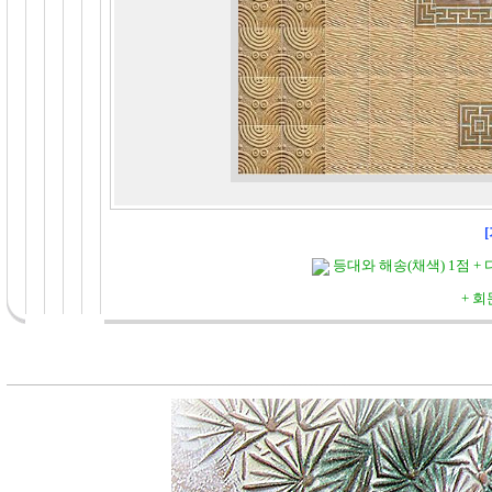
등대와 해송(채색) 1점
+
+ 