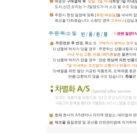
배송은
구매결제 후
당일~3일 이내
(최장 5일 이내
도서,산간,오지는 1~2일정도가 더 소요 될 수도 있
주문시 현장 일정에 맞춰 [
희망 배송일
]을 넉넉히 
최선을 다하겠습니다.
소량인 경우
고속버스
(강남
주/문/취/소 및
※
관련 질문FA
주문완료 후 변경, 취소
등
구매자가 원하는 경우
1) 상품에 하자가 있을 경우 : 주문하신 상품내용과 
이내
무상 교환, 반품,100%환불
은 물론이
2) 상품에 하자가 없을 경우 :
단순 변심에 의한 반품
7일 이내에는 조건없이 교환이나 반품이 가
3)
배열을 위한 절단 가공된 작품토와, 도벽제품 등
반품/교환되지 않을 수도 있습니다.
환불
은
토와
본사의 A/S센터나 각지역 영업소, 대리점의
제조물
품질경영 및 공산품 안전관리법에 의거하여