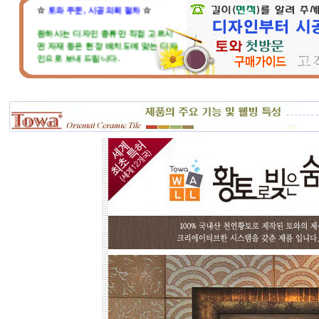
☆
토와 주문, 시공의뢰 절차
☆
원하시는 디자인 종류만 직접 고르시
면 자재 등은 현장 배치도에 맞는 디자
인으로 보내 드립니다.
현장 벽체와 크기가 맞지 않는다고 걱
정마세요. 부족하거나 남는부분은 자
재 실비로 가감됩니다.
토와 분청사기 부조 벽화는 일련
번호가 있으니, 근처에 타일공을 불러
직접 시공하시고, 번거러워 저희 시공
팀에 의뢰하시면, 시공 포함한 세부 견
적도 가능합니다.
☆
포인트 벽화는 토아트에서..
☆
고객님 댁, 벽체 가로세로 크기를 줄자
로 길이를 대략 재어 보시고,
토와의 포인트 컨셉만 골라주시면 최
선의 디자인+견적을 드립니다.
예산에 따라 포인트 벽화부분 즉, 토
아트의 작품크기를 줄이면 저렴하게
도 가능하오니, 거실 아트월 이외에는
토와월과 같은 패턴타일 위주로 디자