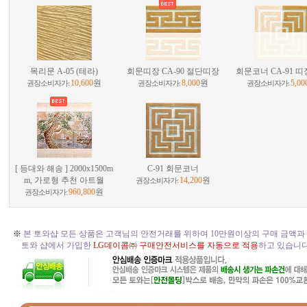
목리문 A-05 (테라)
회문띠장 CA-90 절단띠장
회문코너 CA-91 
10,600
원
8,000
원
5,00
권장소비자가:
권장소비자가:
권장소비자가:
[ 등대와 해송 ] 2000x1500m
C-91 회문코너
m, 가로형 추천 아트월
14,200
원
권장소비자가:
960,800
원
권장소비자가:
※
본 토와샵 모든 상품은 고객님의 안전거래를 위하여 10만원이상의 구매 금액과
토와 샵에서 가입한
LG데이콤㈜ 구매안전서비스를 자동으로 적용
하고 있습니다. 