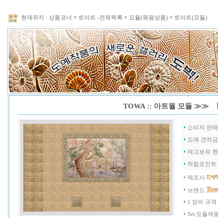
현재위치 :
상품코너
>
토아트 -전체목록
>
모듈(묶음상품)
>
토아트(모듈)
TOWA :: 아트월 모듈 ≫≫ 
소비자 판
도매 견적
재고보유 
적립포인트
제조사
브랜드
1 장의 규격
Set 모듈제