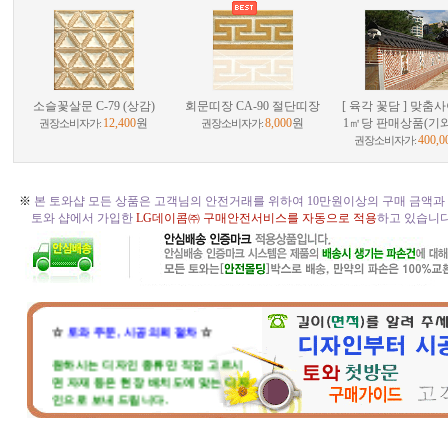
소슬꽃살문 C-79 (상감)
회문띠장 CA-90 절단띠장
[ 육각 꽃담 ] 맞춤
12,400
원
8,000
원
1㎡당 판매상품(기
권장소비자가:
권장소비자가:
400,0
권장소비자가:
※
본 토와샵 모든 상품은 고객님의 안전거래를 위하여 10만원이상의 구매 금액과
토와 샵에서 가입한
LG데이콤㈜ 구매안전서비스를 자동으로 적용
하고 있습니다. 
☆
토와 주문, 시공의뢰 절차
☆
원하시는 디자인 종류만 직접 고르시
면 자재 등은 현장 배치도에 맞는 디자
인으로 보내 드립니다.
현장 벽체와 크기가 맞지 않는다고 걱
정마세요. 부족하거나 남는부분은 자