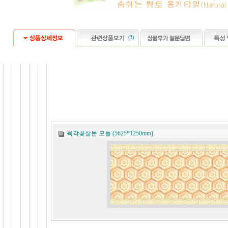
(
3
)
육각꽃살문 모듈 (5625*1250mm)