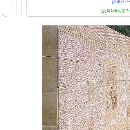
[가로5625
육각꽃살문 7㎡