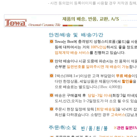
- 사전 동의없이 등록이미지를 사용할 경우 저작권 침해
안/전/배/송 및
배/송/기/간
Towa는 Box에
충격방지 성형스티로폼
(몰드)을 사
등에 대하여서는 거의
100%안심
하셔도 좋을 정도로
업체계약 배송 서비스
를 진행하고 있습니다.
만약
배송이나 시공 도중에 파손
시는
전
품목이 제
손부분
일련번호를 알려주시면 재 배송이 가능
합니
1박스(16매.1㎡)이상은 고객 부담없이
무료 배송
이
다만 한정상품, 세일상품은 제품단가에서
할인율
을
으로 배송료는 별도입니다.
(1Box: 4,000원)
배송은
구매결제 후
당일~3일 이내
(최장 5일 이내
도서,산간,오지는 1~2일정도가 더 소요 될 수도 있
주문시 현장 일정에 맞춰 [
희망 배송일
]을 넉넉히 
최선을 다하겠습니다.
소량인 경우
고속버스
(강남
주/문/취/소 및
※
관련 질문FA