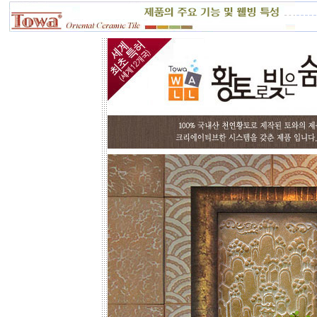
재 실비로 가감됩니다.
토와 분청사기 부조 벽화는 일련
번호가 있으니, 근처에 타일공을 불러
직접 시공하시고, 번거러워 저희 시공
팀에 의뢰하시면, 시공 포함한 세부 견
적도 가능합니다.
☆
포인트 벽화는 토아트에서..
☆
고객님 댁, 벽체 가로세로 크기를 줄자
로 길이를 대략 재어 보시고,
토와의 포인트 컨셉만 골라주시면 최
선의 디자인+견적을 드립니다.
예산에 따라 포인트 벽화부분 즉, 토
아트의 작품크기를 줄이면 저렴하게
도 가능하오니, 거실 아트월 이외에는
토와월과 같은 패턴타일 위주로 디자
인해도 친환경과 기능성 자재의 성능
차이는 없습니다.
☆
거실아트월,쇼파월,중문,콘솔
☆
고객님의 벽체 사이즈를 예를들어 가
로 3m라면 바로 위 검색코너에서 가로
3000을'클릭'해서 원하는 크기의 상품