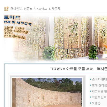
현재위치 :
상품코너
>
토아트 -전체목록
TOWA :: 아트월 모듈 ≫≫ ▣사군
소비자 판
도매 견적
재고보유 
적립포인트
모델명