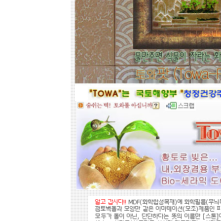
들을 보시고 찾으시는 가격과 디자인
을 메모하시고 고객센타로 전화상담
하시기 바랍니다.
전문 상담원이 제대로 된 친환경 인테
리어자재로 값싼 인테리어가 되는 노
하우를 제시해 드립니다.
황토타일의 제습기능으로 끈적한 여
름은 시원하게.. 겨울은 가습기능과 원
적외선 방사로 따뜻하게..
도자
부조로 조각된 최고의 작품을 인
테리어 마감자재로 활용하여 집안품
격을 업그레이드해 보세요.