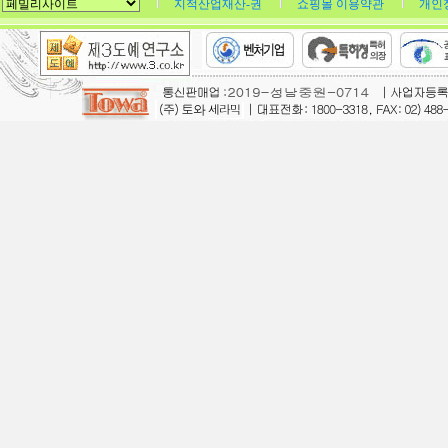
지적산업재산-권
쇼핑몰 이용약관
개인