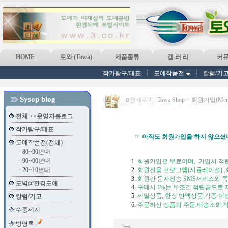
HOME
토와 (Towa)
제품종류
겔 러 리
커
작가탐구/대표
도예작품전
칼럼/기
Sysop blog
현재위치:
Towa Shop
>
회원가입(Memb
전체 >>운영자블로그
작가탐구/대표
☞
아직도 회원가입을 하지 않으셨
도예작품전(전체)
ㆍ
80~90년대
ㆍ
90~00년대
회원가입은 무료이며, 가입시 적립
ㆍ
20~10년대
회원전용 프로그램(시뮬레이션) ,회
회원간 문자전송 SMS서비스와 쪽지
도벽@환경도예
구매시 1%는 무조건 적립금으로 제
세일상품, 한정 반액상품,각종 이
칼럼/기고
주문하신 상품의 주문,배송조회,적
수중세계
방명록