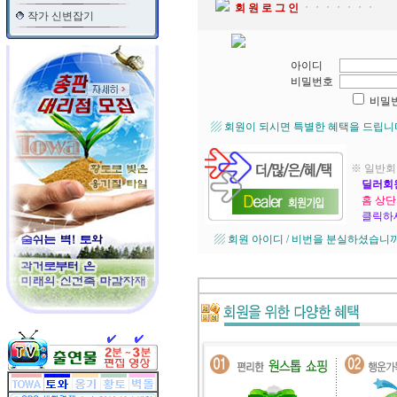
회 원 로 그 인
ㆍㆍㆍㆍㆍㆍㆍ
작가 신변잡기
아이디
비밀번호
비밀
▨ 회원이 되시면 특별한 혜택을 드립니
※ 일반회
딜러회
홈 상단
클릭하세
▨ 회원 아이디 / 비번을 분실하셨습니