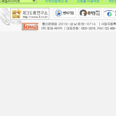
지적산업재산-권
쇼핑몰 이용약관
개인