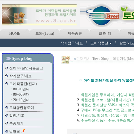
HOME
토와 (Towa)
제품종류
겔 러 리
커
작가탐구/대표
도예작품전
칼럼/기
Sysop blog
현재위치:
Towa Shop
>
회원가입(Memb
전체 >>운영자블로그
작가탐구/대표
☞
아직도 회원가입을 하지 않으셨
도예작품전(전체)
ㆍ
80~90년대
ㆍ
90~00년대
회원가입은 무료이며, 가입시 적립
ㆍ
20~10년대
회원전용 프로그램(시뮬레이션) ,회
회원간 문자전송 SMS서비스와 쪽지
도벽@환경도예
구매시 1%는 무조건 적립금으로 제
세일상품, 한정 반액상품,각종 이
칼럼/기고
주문하신 상품의 주문,배송조회,적
수중세계
방명록