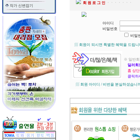
회 원 로 그 인
ㆍㆍㆍㆍㆍㆍㆍ
작가 신변잡기
아이디
비밀번호
비밀
▨ 회원이 되시면 특별한 혜택을 드립니
※ 일반회
딜러회
홈 상단
클릭하세
▨ 회원 아이디 / 비번을 분실하셨습니