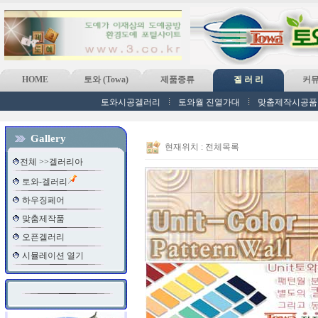
HOME
토와 (Towa)
제품종류
겔 러 리
커
토와시공겔러리
토와월 진열가대
맞춤제작시공품
Gallery
현재위치 :
전체목록
전체 >>겔러리아
토와-겔러리
하우징페어
맞춤제작품
오픈겔러리
시뮬레이션 열기