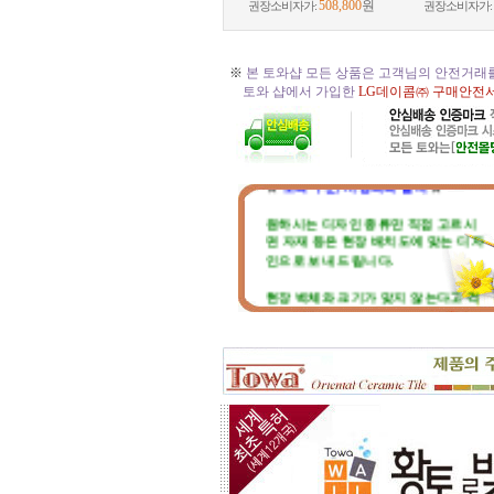
508,800
원
권장소비자가:
권장소비자가:
※
본 토와샵 모든 상품은 고객님의 안전거래
토와 샵에서 가입한
LG데이콤㈜ 구매안전
☆
토와 주문, 시공의뢰 절차
☆
원하시는 디자인 종류만 직접 고르시
면 자재 등은 현장 배치도에 맞는 디자
인으로 보내 드립니다.
현장 벽체와 크기가 맞지 않는다고 걱
정마세요. 부족하거나 남는부분은 자
재 실비로 가감됩니다.
토와 분청사기 부조 벽화는 일련
번호가 있으니, 근처에 타일공을 불러
직접 시공하시고, 번거러워 저희 시공
팀에 의뢰하시면, 시공 포함한 세부 견
적도 가능합니다.
☆
포인트 벽화는 토아트에서..
☆