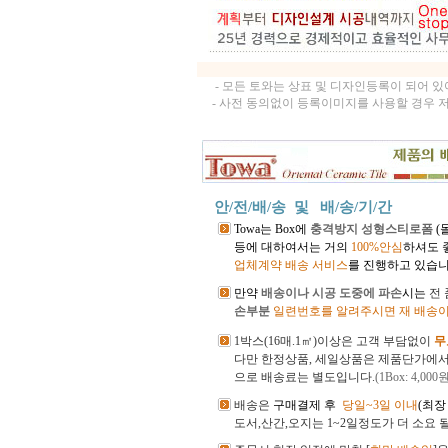
- 모든 토와는 상표 및 디자인등록이 되어 
- 사전 동의없이 등록이미지를 사용할 경우 
안/전/배/송 및
배/송/기/간
Towa는 Box에
충격방지 성형스티로폼
(
등에 대하여서는 거의
100%안심
하셔도 
업체계약 배송 서비스
를 진행하고 있습니
만약
배송이나 시공 도중에 파손
시는
전
손부분
일련번호를 알려주시면 재 배송이
1박스(16매.1㎡)이상은 고객 부담없이
무
다만 한정상품, 세일상품은 제품단가에
으로 배송료는 별도입니다.
(1Box: 4,000
배송은
구매결제 후
당일~3일 이내
(최장
도서,산간,오지는 1~2일정도가 더 소요 