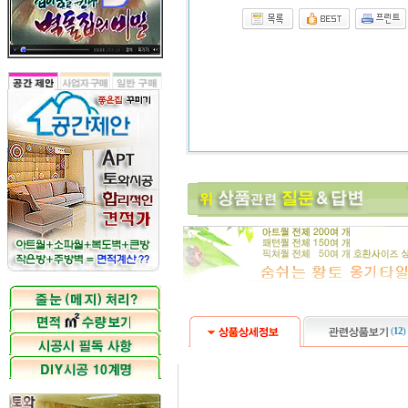
(
12
)