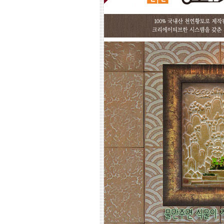
고객님 댁, 벽체 가로세로 크기를 줄자
로 길이를 대략 재어 보시고,
토와의 포인트 컨셉만 골라주시면 최
선의 디자인+견적을 드립니다.
예산에 따라 포인트 벽화부분 즉, 토
아트의 작품크기를 줄이면 저렴하게
도 가능하오니, 거실 아트월 이외에는
토와월과 같은 패턴타일 위주로 디자
인해도 친환경과 기능성 자재의 성능
차이는 없습니다.
☆
거실아트월,쇼파월,중문,콘솔
☆
고객님의 벽체 사이즈를 예를들어 가
로 3m라면 바로 위 검색코너에서 가로
3000을'클릭'해서 원하는 크기의 상품
들을 보시고 찾으시는 가격과 디자인
을 메모하시고 고객센타로 전화상담
하시기 바랍니다.
전문 상담원이 제대로 된 친환경 인테
리어자재로 값싼 인테리어가 되는 노
하우를 제시해 드립니다.
황토타일의 제습기능으로 끈적한 여
름은 시원하게.. 겨울은 가습기능과 원