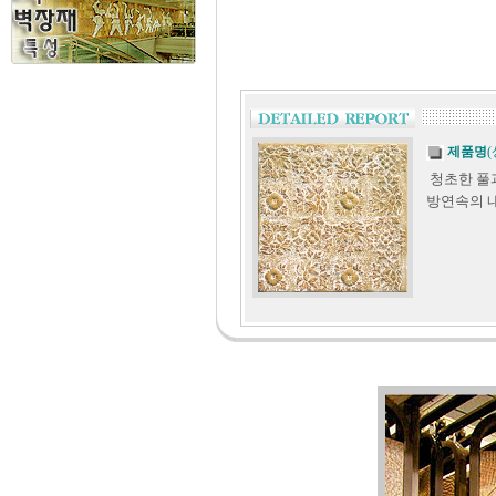
제품명
청초한 풀
방연속의 