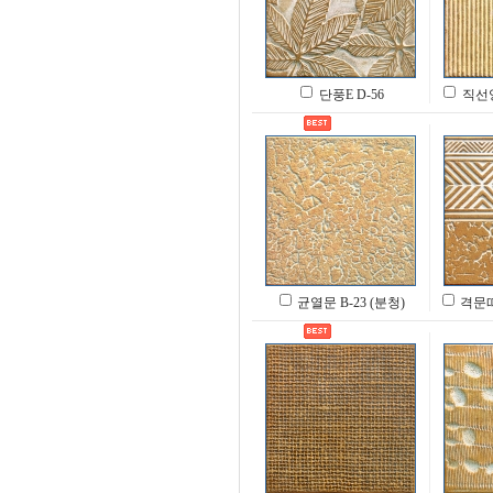
단풍E D-56
직선양
균열문 B-23 (분청)
격문띠