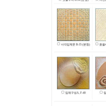
사각입체문 B-35 (분청)
돋을새
입체구성A, F-40
입