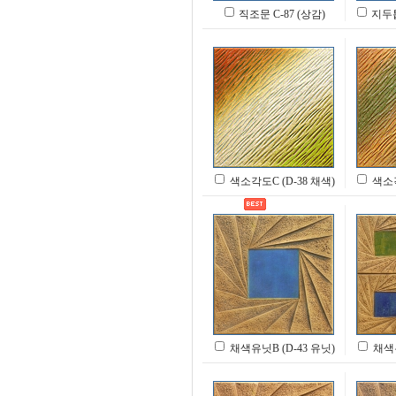
직조문 C-87 (상감)
지두톱
색소각도C (D-38 채색)
색소각
채색유닛B (D-43 유닛)
채색유