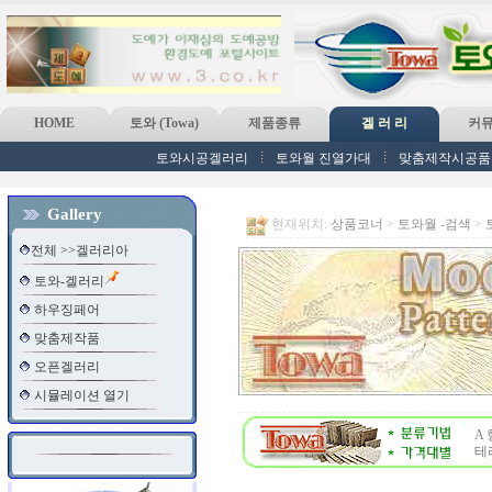
HOME
토와 (Towa)
제품종류
겔 러 리
커
토와시공겔러리
토와월 진열가대
맞춤제작시공품
Gallery
현재위치:
상품코너
>
토와월 -검색
>
전체 >>겔러리아
토와-겔러리
하우징페어
맞춤제작품
오픈겔러리
시뮬레이션 열기
A 
테