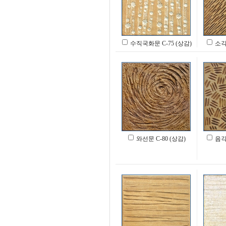
수직국화문 C-75 (상감)
소각도
와선문 C-80 (상감)
음각결