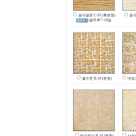
음각끌문 C-95 (흑분청)
음각끌
발주후7~10일
궐수문 B-24 (분청)
네잎초
빗살무늬 B-34 (분청)
사선흘