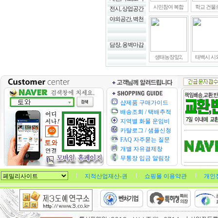
시민참여 복합
학교 건물
전시, 상업공간
야외공간, 벽천
담장, 옹벽마감
생태농장앞2,
태백시 시
샵제품 구매가이드
배송조회 / 택배추적
지역별 화물 운임비
카탈로그 / 샘플신청
FAQ 자주묻는 질문
개별 자유결제창
무통장 입금 알림장
지적산업재산-권
쇼핑몰 이용약관
개인