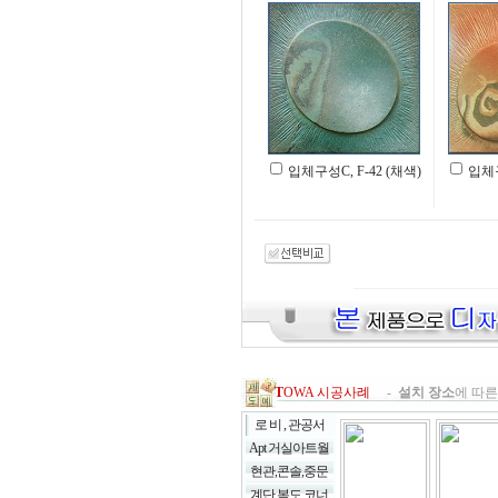
입체구성C, F-42 (채색)
입체구
T
OWA 시공사례
-
설치 장소
에 따른
로 비 , 관공서
Apt 거실아트월
현관,콘솔,중문
계단,복도,코너