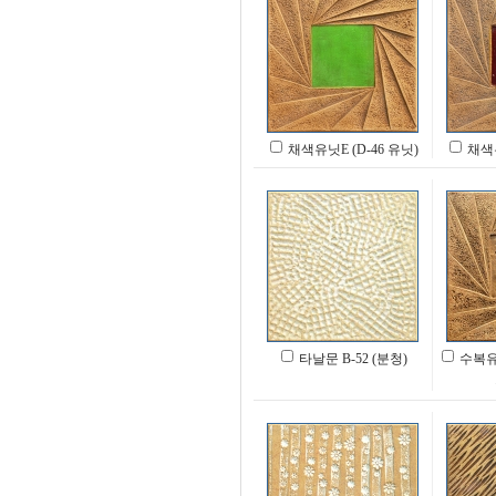
채색유닛E (D-46 유닛)
채색유
타날문 B-52 (분청)
수복유닛