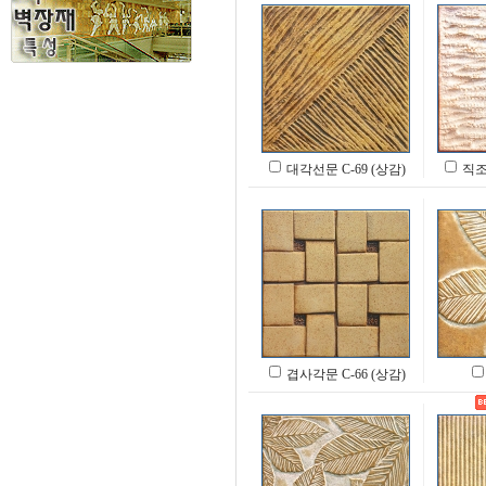
대각선문 C-69 (상감)
직조끌
겹사각문 C-66 (상감)