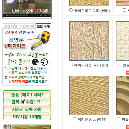
국화큰꽃문 A-01 (테라)
매화가지문 B-32 (분청)
왕골무
목리문 A-05 (테라)
퍼즐유