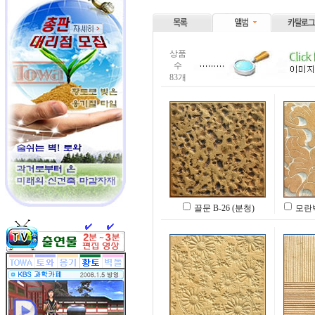
상품
수
83개
끌문 B-26 (분청)
모란박