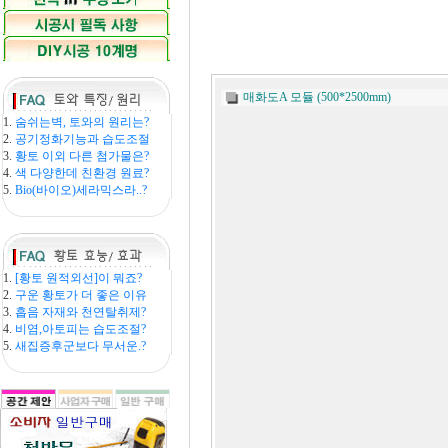
매화도A 모듈 (500*2500mm)
1.
숨쉬는벽, 토와의 원리는?
2.
공기정화기능과 습도조절
3.
황토 이외 다른 첨가물은?
4.
색 다양한데 친환경 원료?
5.
Bio(바이오)세라믹스라..?
1.
[황토 원적외선]이 뭐죠?
2.
구운 황토가 더 좋은 이유
3.
흡음 자재와 천연탈취제?
4.
비염,아토피는 습도조절?
5.
새집증후군보다 무서운.?