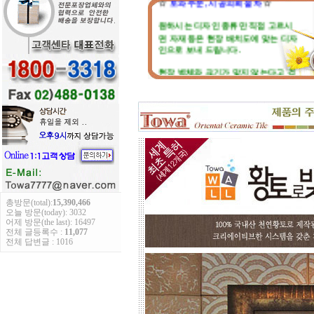
원하시는 디자인 종류만 직접 고르시
면 자재 등은 현장 배치도에 맞는 디자
인으로 보내 드립니다.
현장 벽체와 크기가 맞지 않는다고 걱
정마세요. 부족하거나 남는부분은 자
재 실비로 가감됩니다.
총방문(total):
15,390,466
오늘 방문(today): 3032
토와 분청사기 부조 벽화는 일련
어제 방문(the last): 16497
번호가 있으니, 근처에 타일공을 불러
전체 글등록수 :
11,077
전체 답변글 : 1016
직접 시공하시고, 번거러워 저희 시공
팀에 의뢰하시면, 시공 포함한 세부 견
적도 가능합니다.
☆
포인트 벽화는 토아트에서..
☆
고객님 댁, 벽체 가로세로 크기를 줄자
로 길이를 대략 재어 보시고,
토와의 포인트 컨셉만 골라주시면 최
선의 디자인+견적을 드립니다.
예산에 따라 포인트 벽화부분 즉, 토
아트의 작품크기를 줄이면 저렴하게
도 가능하오니, 거실 아트월 이외에는
토와월과 같은 패턴타일 위주로 디자
인해도 친환경과 기능성 자재의 성능