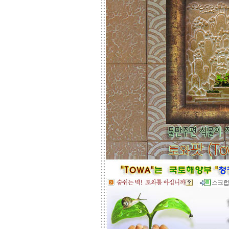
차이는 없습니다.
☆
거실아트월,쇼파월,중문,콘솔
☆
고객님의 벽체 사이즈를 예를들어 가
로 3m라면 바로 위 검색코너에서 가로
3000을'클릭'해서 원하는 크기의 상품
들을 보시고 찾으시는 가격과 디자인
을 메모하시고 고객센타로 전화상담
하시기 바랍니다.
전문 상담원이 제대로 된 친환경 인테
리어자재로 값싼 인테리어가 되는 노
하우를 제시해 드립니다.
황토타일의 제습기능으로 끈적한 여
름은 시원하게.. 겨울은 가습기능과 원
적외선 방사로 따뜻하게..
도자
부조로 조각된 최고의 작품을 인
테리어 마감자재로 활용하여 집안품
격을 업그레이드해 보세요.