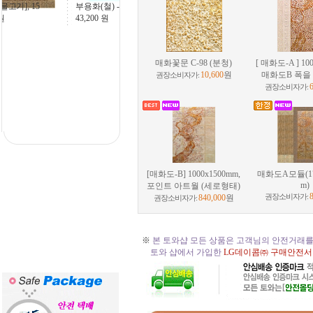
[이중섭- 물고기], 15
756,000
원
매화꽃문 C-98 (분청)
[ 매화도-A ] 10
10,600
원
매화도B 폭을
권장소비자가:
권장소비자가:
[매화도-B] 1000x1500mm,
매화도A모듈(17
m)
포인트 아트월 (세로형태)
840,000
원
권장소비자가:
권장소비자가:
※
본 토와샵 모든 상품은 고객님의 안전거래를
토와 샵에서 가입한
LG데이콤㈜ 구매안전서
☆
토와 주문, 시공의뢰 절차
☆