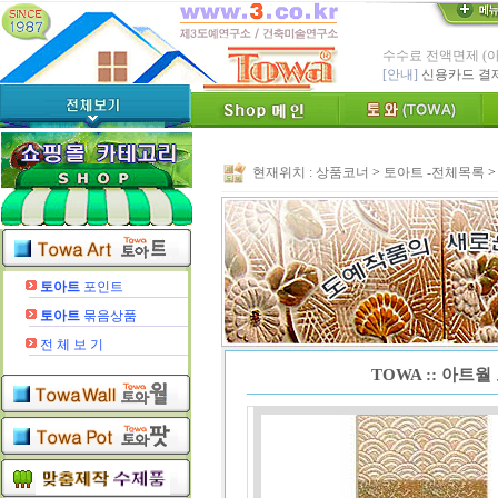
* Since : 1987 
- 특허,의장,상표권
친환경 Bio Ceram
"토와"(
[브랜드 명]
* 그림타일 벽화타
카탈로그,토
[공지]
현재위치 :
상품코너
>
토아트 -전체목록
인테리어타일, 기능
[알림]
숨쉬는 조습 
* TOWA 가상시공 
- 토와 배치 디자
* TOWA 회원가입시 60
-토와, 첫구매시 배
토아트
포인트
수수료 전액면제 (
토아트
묶음상품
[안내]
신용카드 결
전 체 보 기
TOWA :: 아트