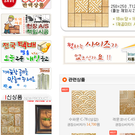
수파문 C-78 (상감)
격문코너 C-6
14,700
원
권장소비자가:
권장소비자가: