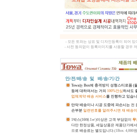
- 모든 토와는 상표 및 디자인등록이 되어 
- 사전 동의없이 등록이미지를 사용할 경우 
안/전/배/송 및
배/송/기/간
Towa는 Box에
충격방지 성형스티로폼
(
등에 대하여서는 거의
100%안심
하셔도 
업체계약 배송 서비스
를 진행하고 있습니
만약
배송이나 시공 도중에 파손
시는
전
손부분
일련번호를 알려주시면 재 배송이
1박스(16매.1㎡)이상은 고객 부담없이
무
다만 한정상품, 세일상품은 제품단가에
으로 배송료는 별도입니다.
(1Box: 4,000원