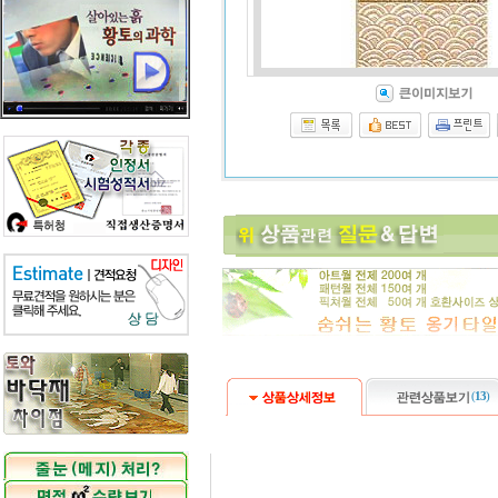
(
13
)