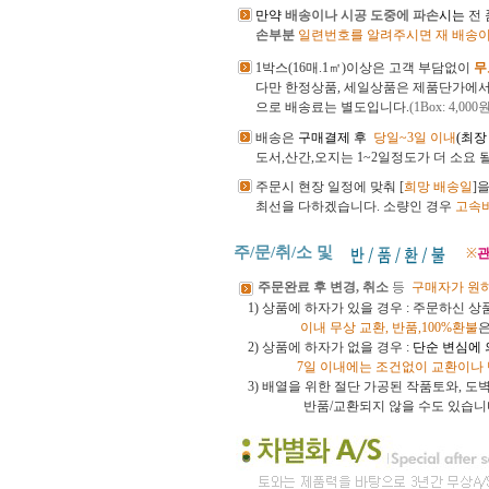
만약
배송이나 시공 도중에 파손
시는
전
손부분
일련번호를 알려주시면 재 배송이
1박스(16매.1㎡)이상은 고객 부담없이
무
다만 한정상품, 세일상품은 제품단가에
으로 배송료는 별도입니다.
(1Box: 4,000
배송은
구매결제 후
당일~3일 이내
(최장
도서,산간,오지는 1~2일정도가 더 소요 
주문시 현장 일정에 맞춰 [
희망 배송일
]
최선을 다하겠습니다.
소량인 경우
고속
주/문/취/소 및
※
관
주문완료 후 변경, 취소
등
구매자가 원
1) 상품에 하자가 있을 경우 : 주문하신 
이내
무상 교환, 반품,100%환불
2) 상품에 하자가 없을 경우 :
단순 변심에
7일 이내에는 조건없이 교환이나
3)
배열을 위한 절단 가공된 작품토와, 
반품/교환되지 않을 수도 있습니