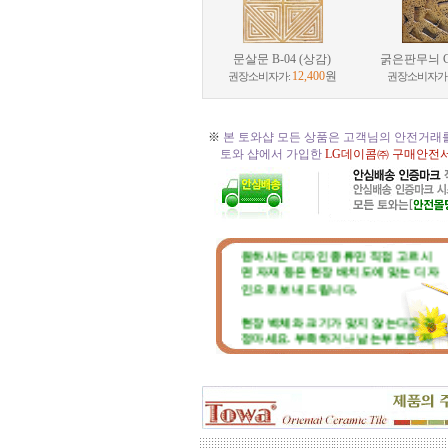
문살문 B-04 (상감)
굵은판무늬 C-
12,400
원
권장소비자가:
권장소비자가
※
본 토와샵 모든 상품은 고객님의 안전거래
토와 샵에서 가입한
LG데이콤㈜ 구매안전
☆
토와 주문, 시공의뢰 절차
☆
원하시는 디자인 종류만 직접 고르시
면 자재 등은 현장 배치도에 맞는 디자
인으로 보내 드립니다.
현장 벽체와 크기가 맞지 않는다고 걱
정마세요. 부족하거나 남는부분은 자
재 실비로 가감됩니다.
토와 분청사기 부조 벽화는 일련
번호가 있으니, 근처에 타일공을 불러
직접 시공하시고, 번거러워 저희 시공
팀에 의뢰하시면, 시공 포함한 세부 견
적도 가능합니다.