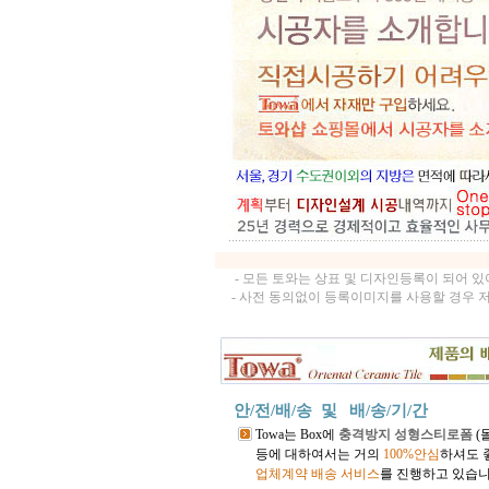
- 모든 토와는 상표 및 디자인등록이 되어 
- 사전 동의없이 등록이미지를 사용할 경우 
안/전/배/송 및
배/송/기/간
Towa는 Box에
충격방지 성형스티로폼
(
등에 대하여서는 거의
100%안심
하셔도 
업체계약 배송 서비스
를 진행하고 있습니