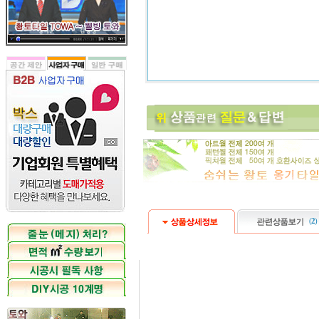
(
2
)