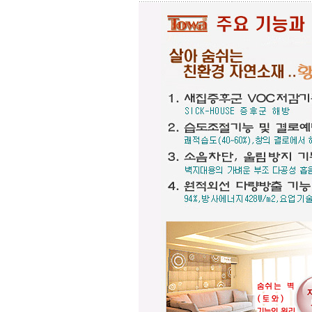
☆
포인트 벽화는 토아트에서..
☆
고객님 댁, 벽체 가로세로 크기를 줄자
로 길이를 대략 재어 보시고,
토와의 포인트 컨셉만 골라주시면 최
선의 디자인+견적을 드립니다.
예산에 따라 포인트 벽화부분 즉, 토
아트의 작품크기를 줄이면 저렴하게
도 가능하오니, 거실 아트월 이외에는
토와월과 같은 패턴타일 위주로 디자
인해도 친환경과 기능성 자재의 성능
차이는 없습니다.
☆
거실아트월,쇼파월,중문,콘솔
☆
고객님의 벽체 사이즈를 예를들어 가
로 3m라면 바로 위 검색코너에서 가로
3000을'클릭'해서 원하는 크기의 상품
들을 보시고 찾으시는 가격과 디자인
을 메모하시고 고객센타로 전화상담
하시기 바랍니다.
전문 상담원이 제대로 된 친환경 인테
리어자재로 값싼 인테리어가 되는 노
하우를 제시해 드립니다.