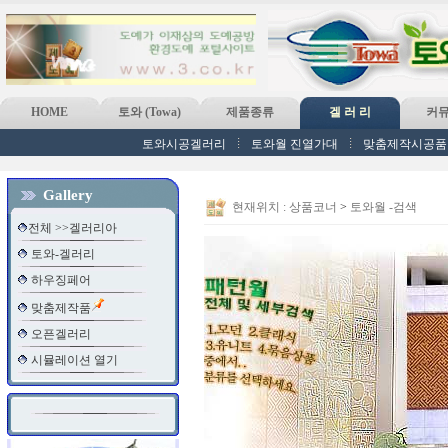
HOME
토와 (Towa)
제품종류
겔 러 리
커
토와시공겔러리
토와월 진열가대
맞춤제작시공품
Gallery
현재위치 :
상품코너
>
토와월 -검색
전체 >>겔러리아
토와-겔러리
하우징페어
맞춤제작품
오픈겔러리
시뮬레이션 열기