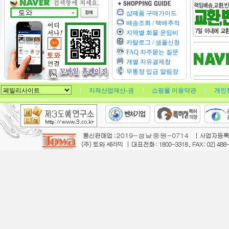
샵제품 구매가이드
배송조회 / 택배추적
지역별 화물 운임비
카탈로그 / 샘플신청
FAQ 자주묻는 질문
개별 자유결제창
무통장 입금 알림장
지적산업재산-권
쇼핑몰 이용약관
개인