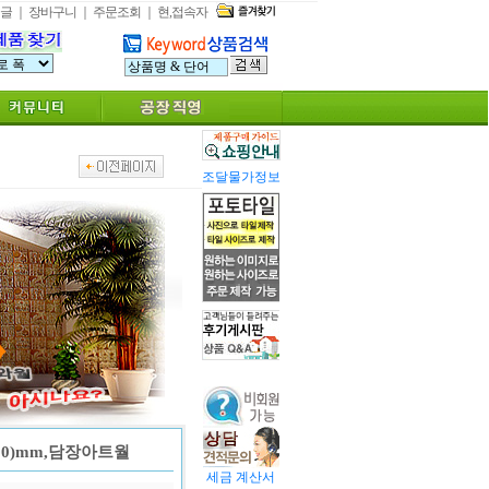
글
｜
장바구니
｜
주문조회
｜
현,접속자
조달물가정보
500)mm,담장아트월
세금 계산서