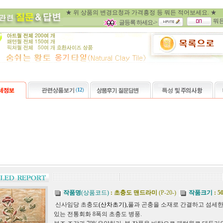
★ 위 상품의 변경요청과 가격흥정 등 뭐
뭐
글등록 하세요->
(
12
)
작품명
(상품코드)
: 초충도 맨드라미
(P-20-)
작품크기
: 5
신사임당 초충도
(산차초기),
풀과 곤충을 소재로 간결하고 섬세한
있는 전통회화 8폭의 초충도 병풍.