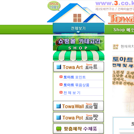
현재위치
토아트
포인트
토아트
묶음상품
전 체 보 기