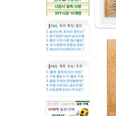
1.
숨쉬는벽, 토와의 원리는?
2.
공기정화기능과 습도조절
3.
황토 이외 다른 첨가물은?
4.
색 다양한데 친환경 원료?
5.
Bio(바이오)세라믹스라..?
1.
[황토 원적외선]이 뭐죠?
2.
구운 황토가 더 좋은 이유
3.
흡음 자재와 천연탈취제?
4.
비염,아토피는 습도조절?
5.
새집증후군보다 무서운.?