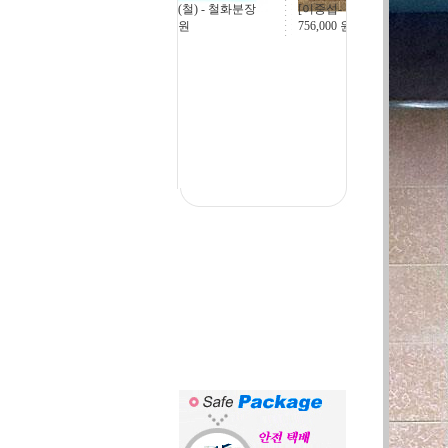
[이중섭- 물고기], 15
부용화(철) - 철화분장
756,000
원
43,200
원