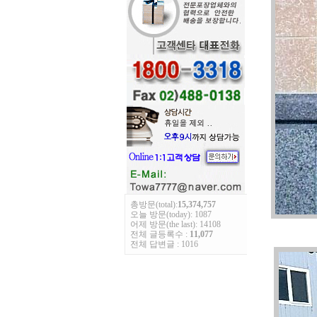
총방문(total):
15,374,757
오늘 방문(today): 1087
어제 방문(the last): 14108
전체 글등록수 :
11,077
전체 답변글 : 1016