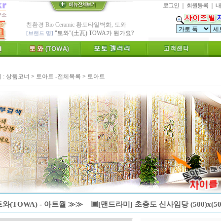
로그인
｜
회원등록
｜
내
친환경 Bio Ceramic 황토타일벽화, 토와
"토와"(土瓦) TOWA가 뭔가요?
[브랜드 명]
* 그림타일 벽화타일,아트월 인테리어타일
카탈로그,토와샘플 무료신청하세요.
[공지]
인테리어타일, 기능성 황토타일 조습 벽장재
[알림]
숨쉬는 조습 벽장재 토와를 아세요?
 :
상품코너
>
토아트 -전체목록
>
토아트
* TOWA 가상시공 견적,주문 프로그램!!
- 토와 배치 디자인용 시뮬레이션 제공
* TOWA 회원가입시 6000 Point 제공 !!
-토와, 첫구매시 배송료 할인가 적용
수수료 전액면제 (아트타일 황토타일 타와샵)
[안내]
신용카드 결제 무이자 할부 행사
* Since : 1987 ~ 신기술 벤쳐기업(TOWA)
- 특허,의장,상표권 황토타일 성적서 제공
토와(TOWA) - 아트월 ≫≫ ▣[맨드라미] 초충도 신사임당 (500)x(