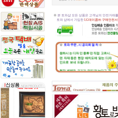
※
본 토와샵 모든 상품은 고객님의 안전거래를
토와 샵에서 가입한
LG데이콤㈜ 구매안전서
☆
토와 주문, 시공의뢰 절차
☆
원하시는 디자인 종류만 직접 고르시
면 자재 등은 현장 배치도에 맞는 디자
인으로 보내 드립니다.
현장 벽체와 크기가 맞지 않는다고 걱
정마세요. 부족하거나 남는부분은 자
재 실비로 가감됩니다.
토와 분청사기 부조 벽화는 일련
번호가 있으니, 근처에 타일공을 불러
직접 시공하시고, 번거러워 저희 시공
팀에 의뢰하시면, 시공 포함한 세부 견
적도 가능합니다.
☆
포인트 벽화는 토아트에서..
☆