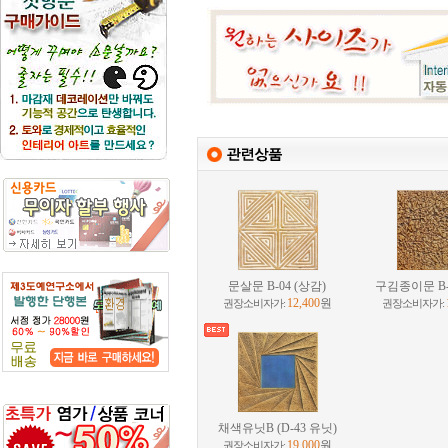
문살문 B-04 (상감)
구김종이문 B-
12,400
원
권장소비자가:
권장소비자가:
채색유닛B (D-43 유닛)
19,000
원
권장소비자가: