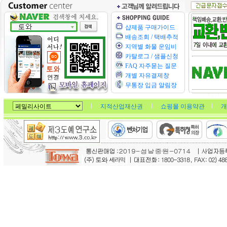
샵제품 구매가이드
배송조회 / 택배추적
지역별 화물 운임비
카탈로그 / 샘플신청
FAQ 자주묻는 질문
개별 자유결제창
무통장 입금 알림장
지적산업재산권
쇼핑몰 이용약관