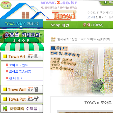
* Since : 1987 
- 특허,의장,상표권
친환경 Bio Ceram
"토와"(
[브랜드 명]
* 그림타일 벽화타
카탈로그,토
[공지]
현재위치 :
상품코너
>
토아트 -전체목록
인테리어타일, 기능
[알림]
숨쉬는 조습 
* TOWA 가상시공 
- 토와 배치 디자
* TOWA 회원가입시 60
-토와, 첫구매시 배
토아트
포인트
수수료 전액면제 (
토아트
묶음상품
[안내]
신용카드 결
전 체 보 기
TOWA :: 토아