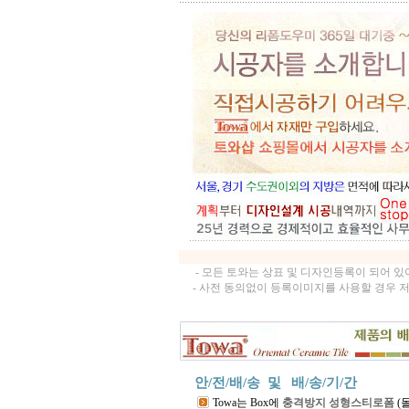
- 모든 토와는 상표 및 디자인등록이 되어 
- 사전 동의없이 등록이미지를 사용할 경우 
안/전/배/송 및
배/송/기/간
Towa는 Box에
충격방지 성형스티로폼
(