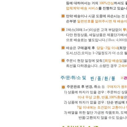
등에 대하여서는 거의
100%안심
하셔도 
업체계약 배송 서비스
를 진행하고 있습니
만약
배송이나 시공 도중에 파손
시는
전
손부분
일련번호를 알려주시면 재 배송이
1박스(16매.1㎡)이상은 고객 부담없이
무
다만 한정상품, 세일상품은 제품단가에
으로 배송료는 별도입니다.
(1Box: 4,000원
배송은
구매결제 후
당일~3일 이내
(최장
도서,산간,오지는 1~2일정도가 더 소요 
주문시 현장 일정에 맞춰 [
희망 배송일
]
최선을 다하겠습니다.
소량인 경우
고속
주/문/취/소 및
※
관
주문완료 후 변경, 취소
등
구매자가 원
1) 상품에 하자가 있을 경우 : 주문하신 
이내
무상 교환, 반품,100%환불
은
2) 상품에 하자가 없을 경우 :
단순 변심에 
7일 이내에는 조건없이 교환이나
3)
배열을 위한 절단 가공된 작품토와, 
반품/교환되지 않을 수도 있습니