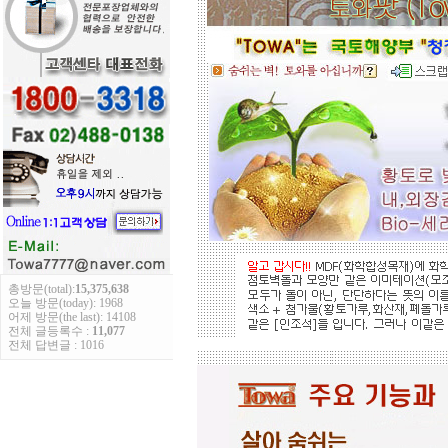
적외선 방사로 따뜻하게..
도자
부조로 조각된 최고의 작품을 인
테리어 마감자재로 활용하여 집안품
격을 업그레이드해 보세요.
총방문(total):
15,375,638
오늘 방문(today): 1968
어제 방문(the last): 14108
전체 글등록수 :
11,077
전체 답변글 : 1016