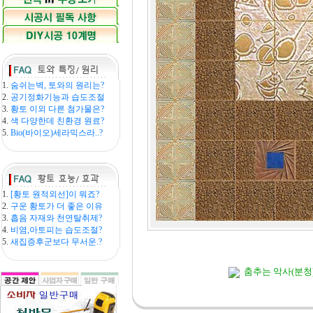
1.
숨쉬는벽, 토와의 원리는?
2.
공기정화기능과 습도조절
3.
황토 이외 다른 첨가물은?
4.
색 다양한데 친환경 원료?
5.
Bio(바이오)세라믹스라..?
1.
[황토 원적외선]이 뭐죠?
2.
구운 황토가 더 좋은 이유
3.
흡음 자재와 천연탈취제?
4.
비염,아토피는 습도조절?
5.
새집증후군보다 무서운.?
춤추는 악사(분청)