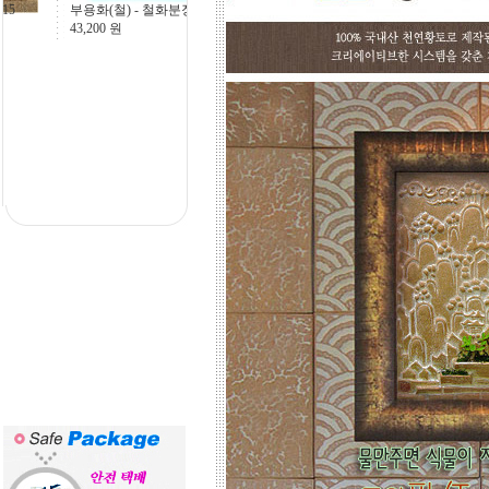
고객님 댁, 벽체 가로세로 크기를 줄자
[이중섭- 물고기], 15
로 길이를 대략 재어 보시고,
756,000
원
토와의 포인트 컨셉만 골라주시면 최
선의 디자인+견적을 드립니다.
예산에 따라 포인트 벽화부분 즉, 토
아트의 작품크기를 줄이면 저렴하게
도 가능하오니, 거실 아트월 이외에는
토와월과 같은 패턴타일 위주로 디자
인해도 친환경과 기능성 자재의 성능
차이는 없습니다.
☆
거실아트월,쇼파월,중문,콘솔
☆
고객님의 벽체 사이즈를 예를들어 가
로 3m라면 바로 위 검색코너에서 가로
3000을'클릭'해서 원하는 크기의 상품
들을 보시고 찾으시는 가격과 디자인
을 메모하시고 고객센타로 전화상담
하시기 바랍니다.
전문 상담원이 제대로 된 친환경 인테
리어자재로 값싼 인테리어가 되는 노
하우를 제시해 드립니다.
황토타일의 제습기능으로 끈적한 여
름은 시원하게.. 겨울은 가습기능과 원