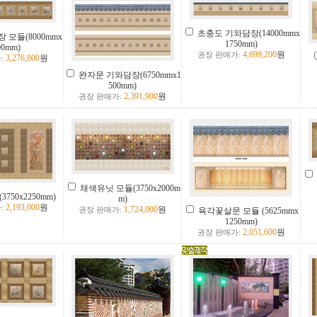
초충도 기와담장(14000mmx
 모듈(8000mmx
1750mm)
00mm)
4,699,200
원
권장 판매가:
3,276,800
원
:
완자문 기와담장(6750mmx1
500mm)
2,391,900
원
권장 판매가:
채색유닛 모듈(3750x2000m
750x2250mm)
m)
2,193,000
원
:
1,724,000
원
권장 판매가:
육각꽃살문 모듈 (5625mmx
1250mm)
2,051,600
원
권장 판매가: