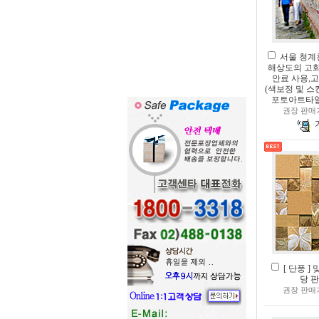
서울 청계
해상도의 고화
안료 사용,
(색보정 및 스
포토아트타
권장 판매
[ 단풍 ]
당 
권장 판매