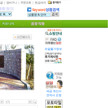
글
｜
장바구니
｜
주문조회
｜
현,접속자
조달물가정보
세금 계산서
견적서 요청