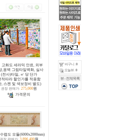
바구니 :
0
고화도 세라믹 안료, 외부
장,옹벽 그림타일벽화, 실사
오늘뷰 :
0
(전사)타일, ㎡ 당 단가
뷰 - 전체목록
면적따라 할인가를 적용함
단, 스켄 및 색보정비 별도)
275,000
원
권장 판매가:
가격문의
수렵도 모듈(6000x2000mm)
3,896,400
원
권장 판매가: