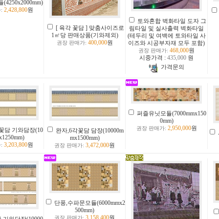
4250x2000mm)
2,428,800
원
:
토와혼합 벽화타일 도자 그
[ 육각 꽃담 ] 맞춤사이즈로
림타일 및 실사출력 벽화타일
1㎡당 판매상품(기와제외)
(테두리 및 여백에 토와타일 사
400,000
원
이즈와 시공부자재 모두 포함)
권장 판매가:
468,000
원
권장 판매가:
시중가격 :
435,000
원
가격문의
퍼즐유닛모듈(7000mmx150
0mm)
2,950,000
원
권장 판매가:
꽃담 기와담장(10
완자,6각꽃담 담장(10000m
x1250mm)
mx1500mm)
3,203,800
원
3,472,000
원
:
권장 판매가:
단풍,수파문모듈(6000mmx2
500mm)
3,158,400
원
권장 판매가: