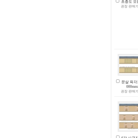
초충도 모듈(
권장 판매가
문살 육각
000mm
권장 판매가