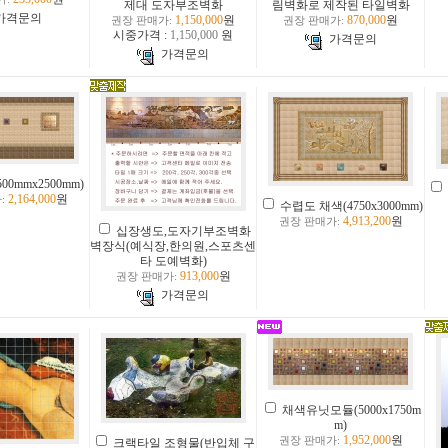
제대 도자부조벽화
림벽화로 제작된 타일벽화
가격문의
1,150,000
원
870,000
원
권장 판매가:
권장 판매가:
시중가격 :
1,150,000
원
가격문의
가격문의
0mmx2500mm)
2,164,000
원
:
수렵도 채색(4750x3000mm)
4,913,200
원
권장 판매가:
십장생도,도자기부조벽화
벽장식(예식장,한의원,스포츠센
타 도예벽화)
913,000
원
권장 판매가:
가격문의
채색유닛모듈(5000x1750m
m)
1,952,000
원
권장 판매가:
크랙타일 조형물(반입체 구