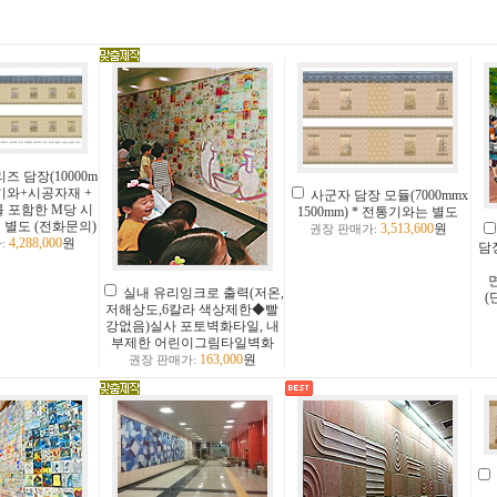
 담장(10000m
) 기와+시공자재 +
사군자 담장 모듈(7000mmx
 포함한 M당 시
1500mm) * 전통기와는 별도
 별도 (전화문의)
3,513,600
원
권장 판매가:
4,288,000
원
:
담
실내 유리잉크로 출력(저온,
(
저해상도,6칼라 색상제한◆빨
강없음)실사 포토벽화타일, 내
부제한 어린이그림타일벽화
163,000
원
권장 판매가: