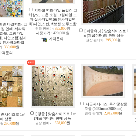
지하철 벽화타일 풀컬러 고
해상도, 고온 소결 그림타일 도
자 실사타일벽화(전사타일벽
화)시안,스켄,색보정 모두포함
천변 타일벽화, 고
395,000
원
질 인쇄, 세라믹
권장 판매가:
[ 퍼즐유닛 ] 맞춤사이즈로 1
시중가격 :
420,000
원
고화도, 그림타일
㎡(제곱미터)당 판매 상품
켄, 시안포함)실사
가격문의
295,000
원
권장 판매가:
일 전사벽화타일
330,000
원
가:
가격문의
사군자시리즈, 육각꽃살문
모듈 (5625mmx2000mm)
2,912,000
원
[ 덩굴 ] 맞춤사이즈로 1㎡
권장 판매가:
 맞춤사이즈로 1㎡
(제곱미터)당 판매 상품
판매 상품
328,000
원
295,000
원
권장 판매가:
가: