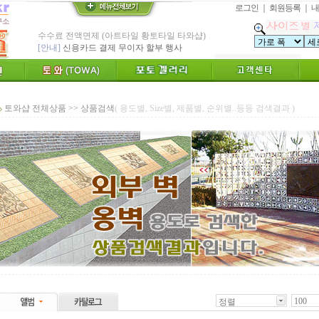
로그인
｜
회원등록
｜
내
수수료 전액면제 (아트타일 황토타일 타와샵)
[안내]
신용카드 결제 무이자 할부 행사
* Since : 1987 ~ 신기술 벤쳐기업(TOWA)
- 특허,의장,상표권 황토타일 성적서 제공
친환경 Bio Ceramic 황토타일벽화, 토와
"토와"(土瓦) TOWA가 뭔가요?
[브랜드 명]
토와샵 전체상품 >> 상품검색
( 용도별, Size별, 제품별, 순위별..등등 검색결과 )
* 그림타일 벽화타일,아트월 인테리어타일
카탈로그,토와샘플 무료신청하세요.
[공지]
인테리어타일, 기능성 황토타일 조습 벽장재
[알림]
숨쉬는 조습 벽장재 토와를 아세요?
* TOWA 가상시공 견적,주문 프로그램!!
- 토와 배치 디자인용 시뮬레이션 제공
* TOWA 회원가입시 6000 Point 제공 !!
-토와, 첫구매시 배송료 할인가 적용
100
정렬