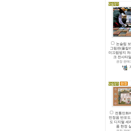
논슬립 보
그림판(풀칼라
미끄럼방지 처
크 전사타일
권장 판매
전통민화에
민정음 반포도, 
도 디지털 세
품 한정
권장 판매