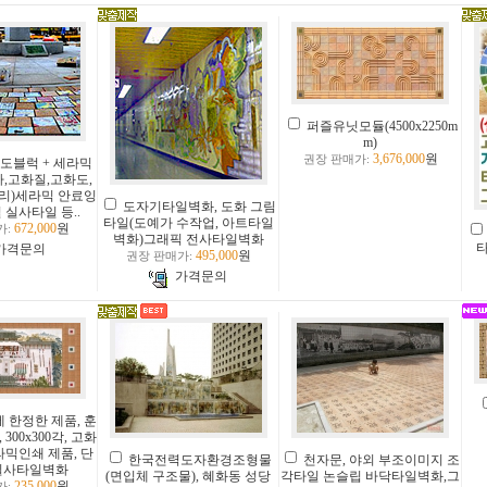
퍼즐유닛모듈(4500x2250m
m)
3,676,000
원
권장 판매가:
도블럭 + 세라믹
,고화질,고화도,
리)세라믹 안료잉
도자기타일벽화, 도화 그림
 실사타일 등..
타일(도예가 수작업, 아트타일
672,000
원
가:
벽화)그래픽 전사타일벽화
가격문의
495,000
원
권장 판매가:
가격문의
 한정한 제품, 훈
300x300각, 고화
라믹인쇄 제품, 단
한국전력도자환경조형물
천자문, 야외 부조이미지 조
 실사타일벽화
(면입체 구조물), 혜화동 성당
각타일 논슬립 바닥타일벽화,그
235,000
원
가: