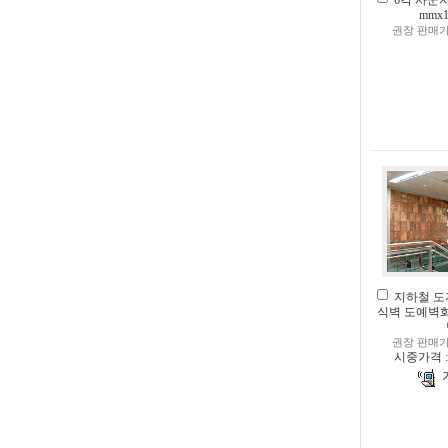
6각 사군자
mmx1
권장 판매가
지하철 도
식벽 도예벽
권장 판매가
시중가격 