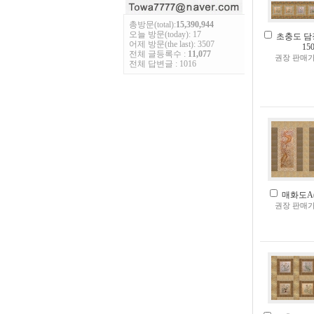
총방문(total):
15,390,944
오늘 방문(today): 17
초충도 담장
어제 방문(the last): 3507
15
전체 글등록수 :
11,077
권장 판매가
전체 답변글 : 1016
매화도A(3
권장 판매가