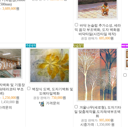
 기와담장(10000
500mm)
3,689,600
원
:
바닥 논슬립 추가소성, 세라
믹 음각 부조벽화, 도자 벽화용
바닥타일(사진타일 제작)
695,000
원
권장 판매가:
자벽화 및 기둥장
벽장식 도벽, 도자기벽화 및
화(테라코타 부조
도예타일벽화
벽)
750,000
원
1,250,000
원
권장 판매가:
:
:
1,450,000
원
가격문의
겨울나무(세로형), 도자기타
가격문의
일 맞춤제작물,도자채색부조벽
화
995,000
원
권장 판매가:
시중가격 :
1,350,000
원