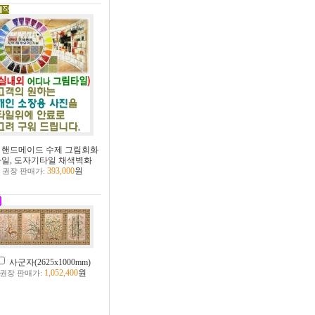
핸드메이드 수제 그림회화
타일, 도자기타일 채색벽화
393,000
원
권장 판매가:
사군자(2625x1000mm)
1,052,400
원
권장 판매가: