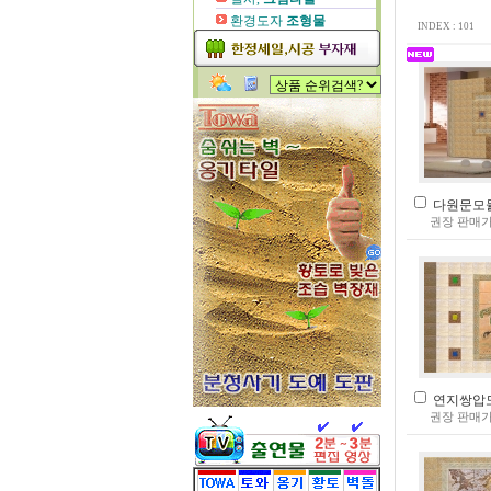
환경도자
조형물
INDEX : 101
다원문모듈(4
권장 판매가
연지쌍압도(3
권장 판매가