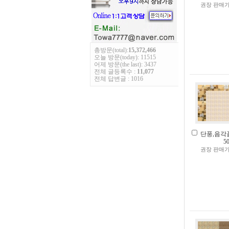
권장 판매가
총방문(total):
15,372,466
오늘 방문(today): 11515
어제 방문(the last): 3437
전체 글등록수 :
11,077
전체 답변글 : 1016
단풍,음각끌
5
권장 판매가