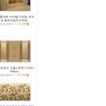
홍매화 아트월(가로형, 토와
판 황토타일부조벽화)
1,120,000
원
권장 판매가:
[호접도 모듈] (분청) 3250x2
000mm
1,203,000
원
권장 판매가: