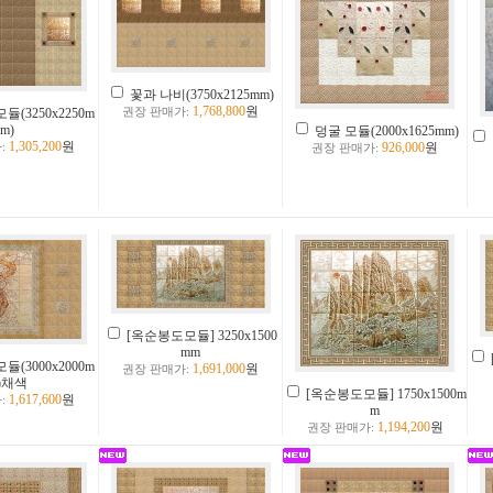
꽃과 나비(3750x2125mm)
1,768,800
원
(3250x2250m
권장 판매가:
m)
덩굴 모듈(2000x1625mm)
1,305,200
원
926,000
원
:
권장 판매가:
[옥순봉도모듈] 3250x1500
mm
(3000x2000m
1,691,000
원
권장 판매가:
)채색
[옥순봉도모듈] 1750x1500m
1,617,600
원
:
m
1,194,200
원
권장 판매가: