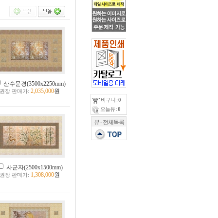
산수문경(3500x2250mm)
2,035,000
원
권장 판매가:
바구니 :
0
오늘뷰 :
0
뷰 - 전체목록
사군자(2500x1500mm)
1,308,000
원
권장 판매가: