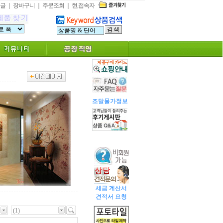
글
｜
장바구니
｜
주문조회
｜
현,접속자
조달물가정보
세금 계산서
견적서 요청