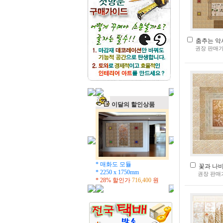
춤추는 악사(
권장 판매가
이달의 할인상품
* 매화도 모듈
꽃과 나비(
* 2250 x 1750mm
권장 판매
* 28% 할인가
716,400
원