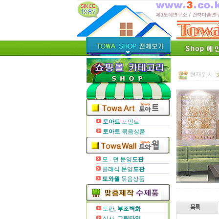
현재위치:
토아트
포인트
토아트
묶음상품
모 - 던 문양
도판
클래식 문양
도판
토와월
묶음상품
도판,
부조벽화
실사,
그림타일