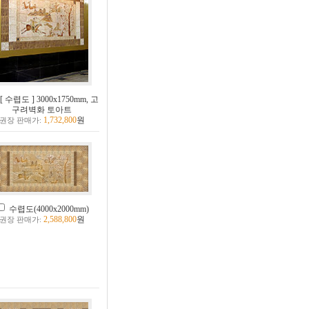
[ 수렵도 ] 3000x1750mm, 고
구려벽화 토아트
1,732,800
원
권장 판매가:
수렵도(4000x2000mm)
2,588,800
원
권장 판매가: