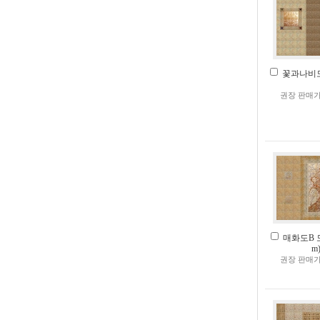
꽃과나비모듈
권장 판매가
매화도B 모듈
m
권장 판매가