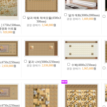
달과 매화(3000x2000mm)
달과 매화 채색모듈(4500x3
1,609,800
원
권장 판매가:
500mm)
 1750x1500mm,
3,348,800
원
권장 판매가:
통명화 아트월
920,000
원
가:
꽃과 나비(5000x2250mm)
4750x2250mm)
수복(4000x2250mm)
2,036,800
원
2,650,800
원
권장 판매가:
:
1,965,600
원
권장 판매가:
4750x2250mm)