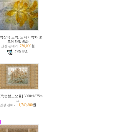
벽장식 도벽, 도자기벽화 및
도예타일벽화
750,000
원
권장 판매가:
가격문의
[옥순봉도모듈] 3000x1875m
m
1,749,800
원
권장 판매가: