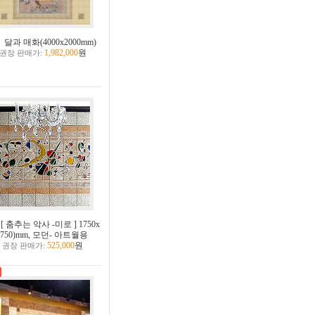
달과 매화(4000x2000mm)
1,982,000
원
권장 판매가:
[ 춤추는 악사 -미로 ] 1750x
(750)mm, 모던- 아트월용
525,000
원
권장 판매가: