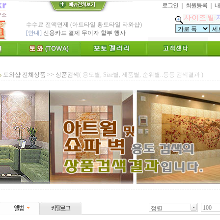
로그인
｜
회원등록
｜
내
수수료 전액면제 (아트타일 황토타일 타와샵)
[안내]
신용카드 결제 무이자 할부 행사
* Since : 1987 ~ 신기술 벤쳐기업(TOWA)
- 특허,의장,상표권 황토타일 성적서 제공
친환경 Bio Ceramic 황토타일벽화, 토와
"토와"(土瓦) TOWA가 뭔가요?
[브랜드 명]
* 그림타일 벽화타일,아트월 인테리어타일
토와샵 전체상품 >> 상품검색
( 용도별, Size별, 제품별, 순위별..등등 검색결과 )
카탈로그,토와샘플 무료신청하세요.
[공지]
인테리어타일, 기능성 황토타일 조습 벽장재
[알림]
숨쉬는 조습 벽장재 토와를 아세요?
* TOWA 가상시공 견적,주문 프로그램!!
- 토와 배치 디자인용 시뮬레이션 제공
* TOWA 회원가입시 6000 Point 제공 !!
-토와, 첫구매시 배송료 할인가 적용
100
정렬