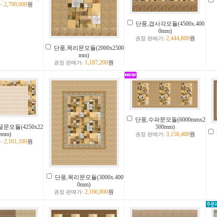
2,799,000
원
:
단풍,겹사각모듈(4500x.400
0mm)
2,444,800
원
권장 판매가:
단풍,목리문모듈(2000x2500
mm)
1,187,200
원
권장 판매가:
단풍,수파문모듈(6000mmx2
문모듈(4250x22
500mm)
0mm)
3,158,400
원
권장 판매가:
2,101,100
원
:
단풍,목리문모듈(3000x.400
0mm)
2,166,800
원
권장 판매가: