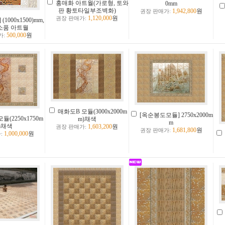
홍매화 아트월(가로형, 토와
0mm
판 황토타일부조벽화)
1,942,800
원
권장 판매가:
1,120,000
원
권장 판매가:
1000x1500)mm,
소품 아트월
500,000
원
가:
매화도B 모듈(3000x2000m
[옥순봉도모듈] 2750x2000m
(2250x1750m
m)채색
m
)채색
1,603,200
원
권장 판매가:
1,681,800
원
권장 판매가:
1,000,000
원
: