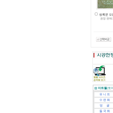
쌍록문 모듈(
권장 판매
▨
아트월
(토
유 니 트
수 련 화
덩 굴
들 국 화