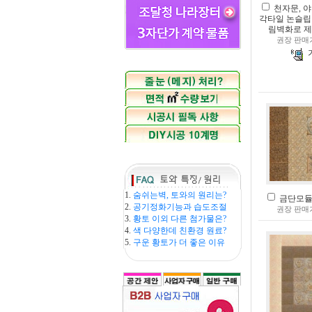
천자문, 
각타일 논슬립
림벽화로 
권장 판매
1.
숨쉬는벽, 토와의 원리는?
금단모듈(1
2.
공기정화기능과 습도조절
권장 판매
3.
황토 이외 다른 첨가물은?
4.
색 다양한데 친환경 원료?
5.
구운 황토가 더 좋은 이유