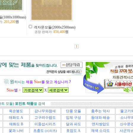
1000x1000mm)
203,200
원
가:
격자문모듈(2000x2500mm)
856,400
원
권장 판매가:
1
S
▧ 원
?
ize
하시는
제품
를
찾고 계십니까.
S
ize
별
=
X
아트 모듈)
포인트
작품
별 검색
옥순봉도
감나무와참새
단풍 모듈
춤추는 악사
물고기
매화도
A
고구려수렵도
입체 구성
등대와 해송
소나무
매화도 B
이중섭시리즈
달과 파도
연지쌍압도
산수문
꽃과 나비
초충도
호접도 A
채색 소각도
사군자
(시리즈)