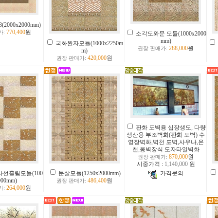
000x2000mm)
770,400
원
가:
소각도와문 모듈(1000x2000
mm)
국화완자모듈(1000x2250m
288,000
원
권장 판매가:
m)
420,000
원
권장 판매가:
판화 도벽용 십장생도, 다량
생산용 부조벽화(판화 도벽) 수
영장벽화,벽천 도벽,사우나,온
천,옹벽장식 도자타일벽화
870,000
원
권장 판매가:
시중가격 :
1,140,000
원
선흘림모듈(100
문살모듈(1250x2000mm)
가격문의
000mm)
486,400
원
권장 판매가:
264,000
원
가: