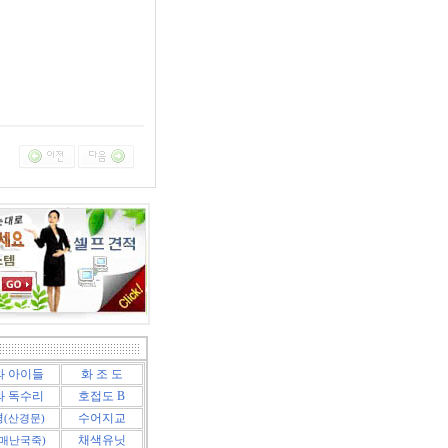
와 아이들
화 조 도
와 독수리
호접도 B
경
수어지교
(산경문)
채색유닛
(매난국죽)