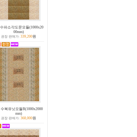
수파소각도문모듈(1000x20
00mm)
339,200
원
권장 판매가:
수복유닛모듈B(1000x2000
mm)
368,000
원
권장 판매가: