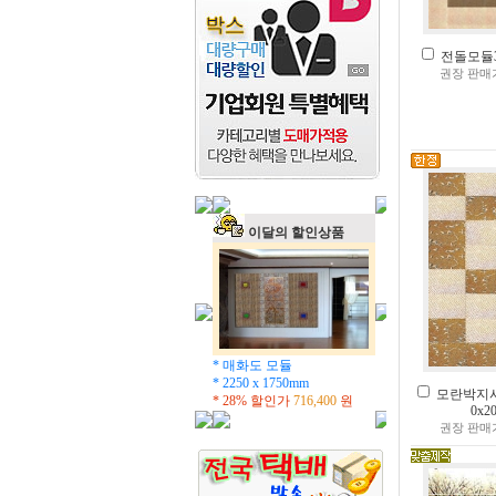
전돌모듈3(2
권장 판매
이달의 할인상품
* 매화도 모듈
* 2250 x 1750mm
모란박지사
* 28% 할인가
716,400
원
0x2
권장 판매