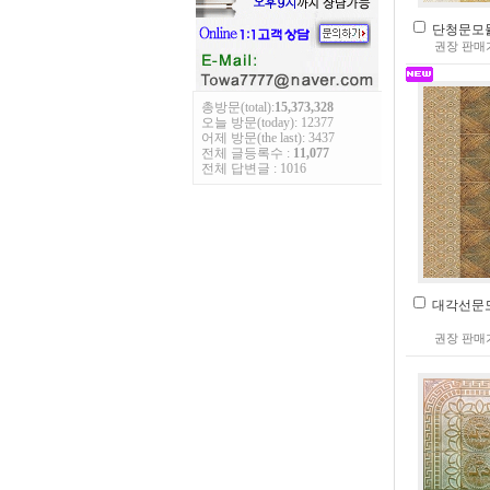
단청문모듈(1
권장 판매
총방문(total):
15,373,328
오늘 방문(today): 12377
어제 방문(the last): 3437
전체 글등록수 :
11,077
전체 답변글 : 1016
대각선문모듈
권장 판매