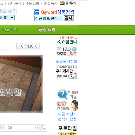
글
｜
장바구니
｜
주문조회
｜
현,접속자
조달물가정보
세금 계산서
견적서 요청