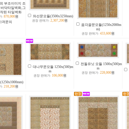
야외 부조이미지 조
 바닥타일벽화,그
제작된 타일벽화
와선문모듈(3500x3250mm)
870,000
원
가:
2,307,200
원
권장 판매가:
가격문의
음각끌문모듈(1250x2000m
m)
433,600
원
권장 판매가:
전돌유닛 모듈 1500x(500)m
대나무문모듈 1250x(500)m
m
m
228,000
원
권장 판매가:
106,000
원
권장 판매가:
250x1000mm)
218,200
원
가: