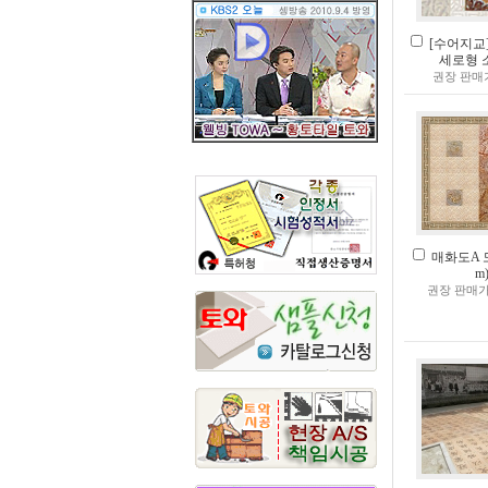
[수어지교] (
세로형 
권장 판매
매화도A 모듈
m
권장 판매가