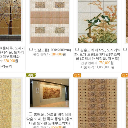
겨울나무, 도자기
빗살모듈(1000x2000mm)
김홍도의 매작도, 도자기벽
춤제작물, 도자기
384,800
원
화, 토와 도판(도예타일)부조벽
권장 판매가:
자채색부조벽화
화 (고객시안 제작물, 저부조)
870,000
원
가:
750,000
원
권장 판매가:
가격문의
시중가격 :
1,050,000
원
홍매화 , 아트월 벽장식용
맞춤 도벽, 한 폭의 동양화(황토
타일 토와판 도예부조벽화)
850,000
원
권장 판매가: