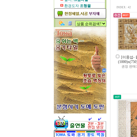
환경도자
조형물
INDEX : 42
[이중섭-
(1000)x(7
권장 판매