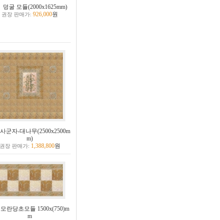
덩굴 모듈(2000x1625mm)
926,000
원
권장 판매가:
사군자-대나무(2500x2500m
m)
1,388,800
원
권장 판매가:
모란당초모듈 1500x(750)m
m