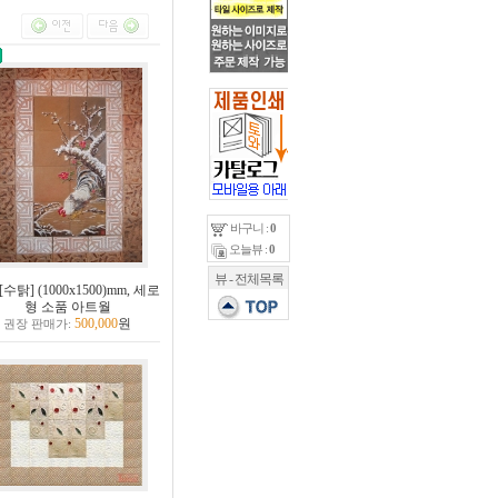
바구니 :
0
오늘뷰 :
0
뷰 - 전체목록
[수탉] (1000x1500)mm, 세로
형 소품 아트월
500,000
원
권장 판매가: