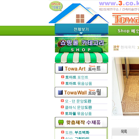
현재위치:
토아트
포인트
토아트
묶음상품
모 - 던 문양
도판
클래식 문양
도판
토와월
묶음상품
도판,
부조벽화
실사,
그림타일