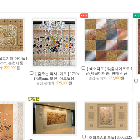
 물고기와 아이들]
50)mm, 분청제품
222,000
원
가:
[ 색소각도 ] 맞춤사이즈로 1
㎡(제곱미터)당 판매 상품
[ 춤추는 악사 -미로 ] 1750x
272,000
원
(750)mm, 모던- 아트월용
권장 판매가:
525,000
원
권장 판매가:
[호접도A,B 모듈] 3500x225