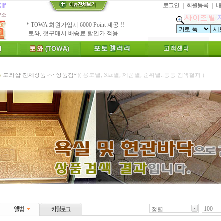
로그인
｜
회원등록
｜
내
수수료 전액면제 (아트타일 황토타일 타와샵)
[안내]
신용카드 결제 무이자 할부 행사
* Since : 1987 ~ 신기술 벤쳐기업(TOWA)
- 특허,의장,상표권 황토타일 성적서 제공
친환경 Bio Ceramic 황토타일벽화, 토와
"토와"(土瓦) TOWA가 뭔가요?
[브랜드 명]
토와샵 전체상품 >> 상품검색
( 용도별, Size별, 제품별, 순위별..등등 검색결과 )
* 그림타일 벽화타일,아트월 인테리어타일
카탈로그,토와샘플 무료신청하세요.
[공지]
인테리어타일, 기능성 황토타일 조습 벽장재
[알림]
숨쉬는 조습 벽장재 토와를 아세요?
* TOWA 가상시공 견적,주문 프로그램!!
- 토와 배치 디자인용 시뮬레이션 제공
* TOWA 회원가입시 6000 Point 제공 !!
-토와, 첫구매시 배송료 할인가 적용
100
정렬