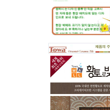
원하시는 디자인 종류만 직접 고르시
면 자재 등은 현장 배치도에 맞는 디자
인으로 보내 드립니다.
현장 벽체와 크기가 맞지 않는다고 걱
정마세요. 부족하거나 남는부분은 자
재 실비로 가감됩니다.
토와 분청사기 부조 벽화는 일련
번호가 있으니, 근처에 타일공을 불러
직접 시공하시고, 번거러워 저희 시공
팀에 의뢰하시면, 시공 포함한 세부 견
적도 가능합니다.
☆
포인트 벽화는 토아트에서..
☆
고객님 댁, 벽체 가로세로 크기를 줄자
로 길이를 대략 재어 보시고,
토와의 포인트 컨셉만 골라주시면 최
선의 디자인+견적을 드립니다.
예산에 따라 포인트 벽화부분 즉, 토
아트의 작품크기를 줄이면 저렴하게
도 가능하오니, 거실 아트월 이외에는
토와월과 같은 패턴타일 위주로 디자
인해도 친환경과 기능성 자재의 성능