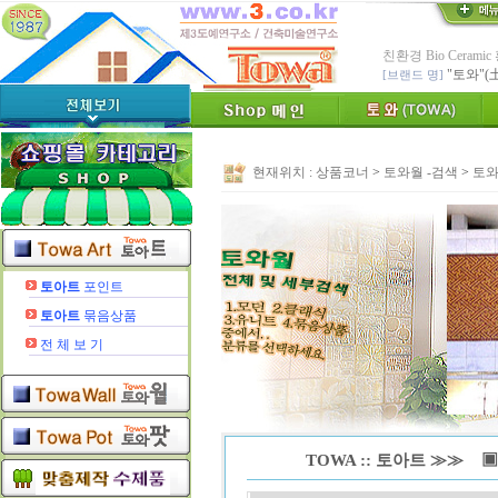
친환경 Bio Ceram
"토와"(
[브랜드 명]
* 그림타일 벽화타
카탈로그,토
[공지]
인테리어타일, 기능
[알림]
숨쉬는 조습 
현재위치 :
상품코너
>
토와월 -검색
>
토와
* TOWA 가상시공 
- 토와 배치 디자
* TOWA 회원가입시 60
-토와, 첫구매시 배
수수료 전액면제 (
[안내]
신용카드 결
토아트
포인트
* Since : 1987 
토아트
묶음상품
- 특허,의장,상표권
전 체 보 기
TOWA :: 토아트 ≫≫ ▣[