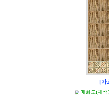
[가
매화도(채색) 
+ 직