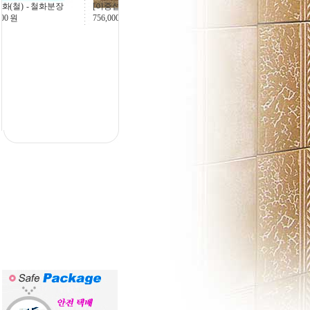
부용화(철) - 철화분장
43,200
원