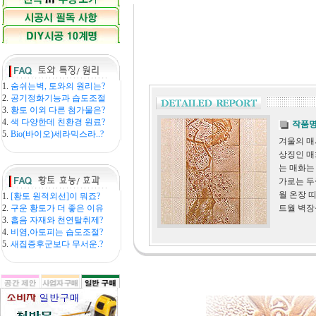
1.
숨쉬는벽, 토와의 원리는?
2.
공기정화기능과 습도조절
3.
황토 이외 다른 첨가물은?
4.
색 다양한데 친환경 원료?
작품
5.
Bio(바이오)세라믹스라..?
겨울의 매
상징인 매
는 매화는
가로는 두
월 온장 
1.
[황토 원적외선]이 뭐죠?
2.
구운 황토가 더 좋은 이유
트월 벽장
3.
흡음 자재와 천연탈취제?
4.
비염,아토피는 습도조절?
5.
새집증후군보다 무서운.?