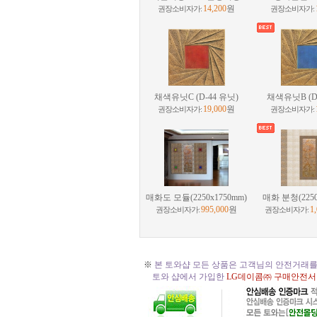
14,200
원
권장소비자가:
권장소비자가:
채색유닛C (D-44 유닛)
채색유닛B (D
19,000
원
권장소비자가:
권장소비자가:
매화도 모듈(2250x1750mm)
매화 분청(2250
995,000
원
1
권장소비자가:
권장소비자가:
※
본 토와샵 모든 상품은 고객님의 안전거래를
토와 샵에서 가입한
LG데이콤㈜ 구매안전서
☆
토와 주문, 시공의뢰 절차
☆