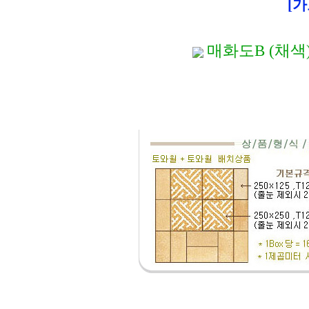
[가
매화도B (채색