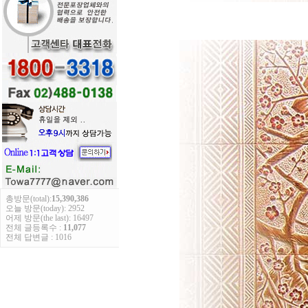
총방문(total):
15,390,386
오늘 방문(today): 2952
어제 방문(the last): 16497
전체 글등록수 :
11,077
전체 답변글 : 1016