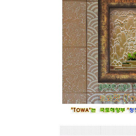
차이는 없습니다.
☆
거실아트월,쇼파월,중문,콘솔
☆
고객님의 벽체 사이즈를 예를들어 가
로 3m라면 바로 위 검색코너에서 가로
3000을'클릭'해서 원하는 크기의 상품
들을 보시고 찾으시는 가격과 디자인
을 메모하시고 고객센타로 전화상담
하시기 바랍니다.
전문 상담원이 제대로 된 친환경 인테
리어자재로 값싼 인테리어가 되는 노
하우를 제시해 드립니다.
황토타일의 제습기능으로 끈적한 여
름은 시원하게.. 겨울은 가습기능과 원
적외선 방사로 따뜻하게..
도자
부조로 조각된 최고의 작품을 인
테리어 마감자재로 활용하여 집안품
격을 업그레이드해 보세요.