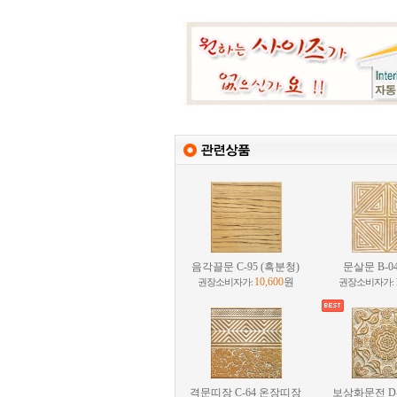
음각끌문 C-95 (흑분청)
문살문 B-04
10,600
원
권장소비자가:
권장소비자가:
격문띠장 C-64 온장띠장
보상화문전 D-