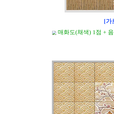
[가
매화도(채색) 1점 + 