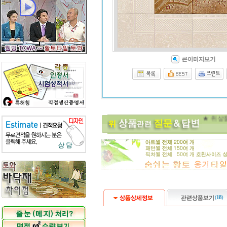
(
18
)