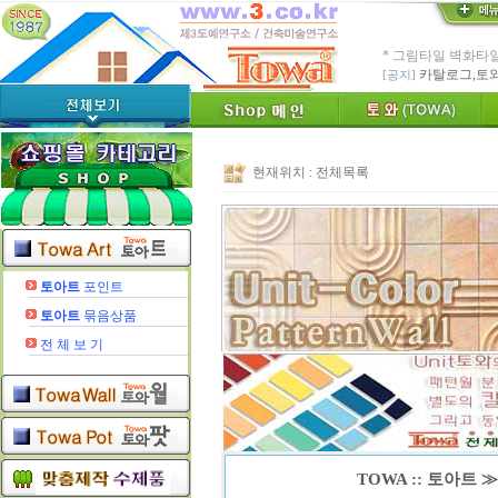
인테리어타일, 기능
[알림]
숨쉬는 조습 
* TOWA 가상시공 
- 토와 배치 디자
* TOWA 회원가입시 60
-토와, 첫구매시 배
현재위치 :
전체목록
수수료 전액면제 (
[안내]
신용카드 결
* Since : 1987 
- 특허,의장,상표권
친환경 Bio Ceram
"토와"(
토아트
포인트
[브랜드 명]
* 그림타일 벽화타
토아트
묶음상품
카탈로그,토
[공지]
전 체 보 기
TOWA :: 토아트