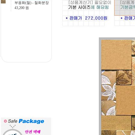
[이중섭- 물고기], 15
756,000
원