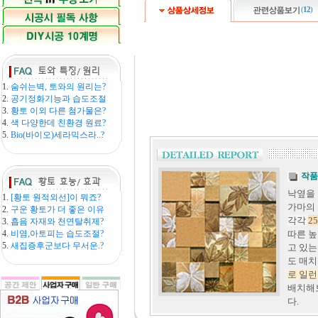
(
12
)
1.
숨쉬는벽, 토와의 원리는?
2.
공기정화기능과 습도조절
3.
황토 이외 다른 첨가물은?
4.
색 다양한데 친환경 원료?
5.
Bio(바이오)세라믹스라..?
작품
낙옆을 
1.
[황토 원적외선]이 뭐죠?
가마의 
2.
구운 황토가 더 좋은 이유
각각
2
3.
흡음 자재와 천연탈취제?
4.
비염,아토피는 습도조절?
따른 높
5.
새집증후군보다 무서운.?
고 있는
도 매
로 일
배치해
다.