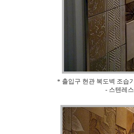
* 출입구 현관 복도벽 조습
- 스텐레