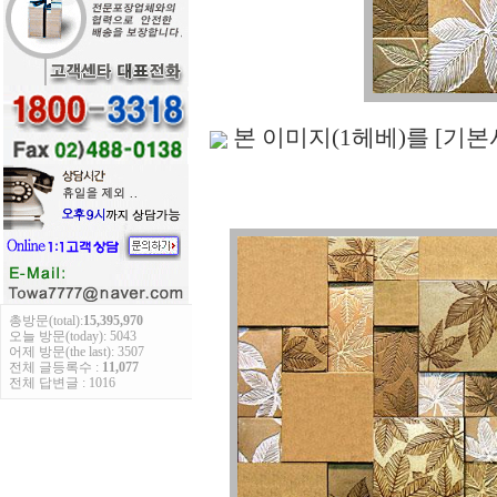
본 이미지(1헤베)를 [기
총방문(total):
15,395,970
오늘 방문(today): 5043
어제 방문(the last): 3507
전체 글등록수 :
11,077
전체 답변글 : 1016