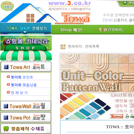
* Since : 1987 
- 특허,의장,상표권
친환경 Bio Ceram
"토와"(
[브랜드 명]
* 그림타일 벽화타
카탈로그,토
[공지]
현재위치 :
전체목록
인테리어타일, 기능
[알림]
숨쉬는 조습 
* TOWA 가상시공 
- 토와 배치 디자
* TOWA 회원가입시 60
-토와, 첫구매시 배
토아트
포인트
수수료 전액면제 (
토아트
묶음상품
[안내]
신용카드 결
전 체 보 기
TOWA :: 