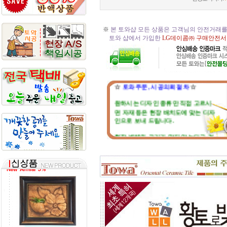
※
본 토와샵 모든 상품은 고객님의 안전거래를
토와 샵에서 가입한
LG데이콤㈜ 구매안전서
☆
토와 주문, 시공의뢰 절차
☆
원하시는 디자인 종류만 직접 고르시
면 자재 등은 현장 배치도에 맞는 디자
인으로 보내 드립니다.
현장 벽체와 크기가 맞지 않는다고 걱
정마세요. 부족하거나 남는부분은 자
재 실비로 가감됩니다.
토와 분청사기 부조 벽화는 일련
번호가 있으니, 근처에 타일공을 불러
직접 시공하시고, 번거러워 저희 시공
팀에 의뢰하시면, 시공 포함한 세부 견
적도 가능합니다.
☆
포인트 벽화는 토아트에서..
☆