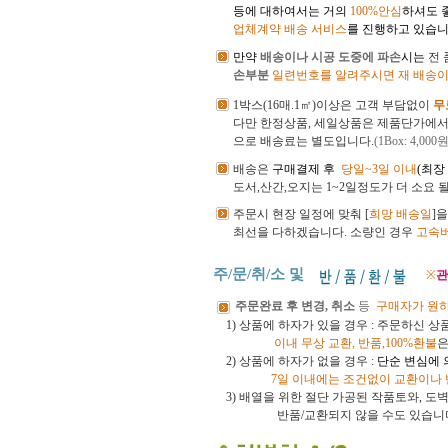
등에 대하여서는 거의
100%안심
하셔도 
업체계약 배송 서비스
를 진행하고 있습니
만약
배송이나 시공 도중에 파손
시는
전
손부분
일련번호를 알려주시면 재 배송이
1박스(16매.1㎡)이상은 고객 부담없이
무
다만 한정상품, 세일상품은 제품단가에
으로 배송료는 별도입니다.
(1Box: 4,000원
배송은
구매결제 후
당일~3일 이내
(최장
도서,산간,오지는 1~2일정도가 더 소요 
주문시 현장 일정에 맞춰 [
희망 배송일
]
최선을 다하겠습니다.
소량인 경우
고속
주/문/취/소 및
※
관
주문완료 후 변경, 취소
등
구매자가 원
1) 상품에 하자가 있을 경우 : 주문하신 
이내
무상 교환, 반품,100%환불
은
2) 상품에 하자가 없을 경우 :
단순 변심에 
7일 이내에는 조건없이 교환이나
3)
배열을 위한 절단 가공된 작품토와, 
반품/교환되지 않을 수도 있습니