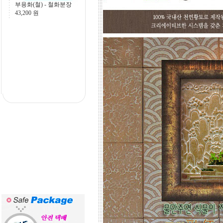
고객님 댁, 벽체 가로세로 크기를 줄자
[이중섭- 물고기], 15
로 길이를 대략 재어 보시고,
756,000
원
토와의 포인트 컨셉만 골라주시면 최
선의 디자인+견적을 드립니다.
예산에 따라 포인트 벽화부분 즉, 토
아트의 작품크기를 줄이면 저렴하게
도 가능하오니, 거실 아트월 이외에는
토와월과 같은 패턴타일 위주로 디자
인해도 친환경과 기능성 자재의 성능
차이는 없습니다.
☆
거실아트월,쇼파월,중문,콘솔
☆
고객님의 벽체 사이즈를 예를들어 가
로 3m라면 바로 위 검색코너에서 가로
3000을'클릭'해서 원하는 크기의 상품
들을 보시고 찾으시는 가격과 디자인
을 메모하시고 고객센타로 전화상담
하시기 바랍니다.
전문 상담원이 제대로 된 친환경 인테
리어자재로 값싼 인테리어가 되는 노
하우를 제시해 드립니다.
황토타일의 제습기능으로 끈적한 여
름은 시원하게.. 겨울은 가습기능과 원