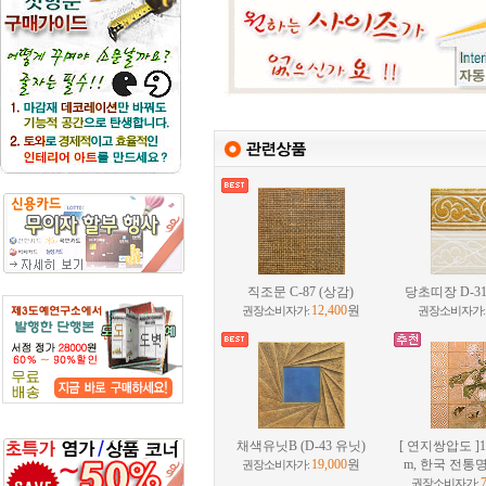
직조문 C-87 (상감)
당초띠장 D-3
12,400
원
권장소비자가:
권장소비자가
채색유닛B (D-43 유닛)
[ 연지쌍압도 ]12
19,000
원
m, 한국 전통
권장소비자가:
권장소비자가: