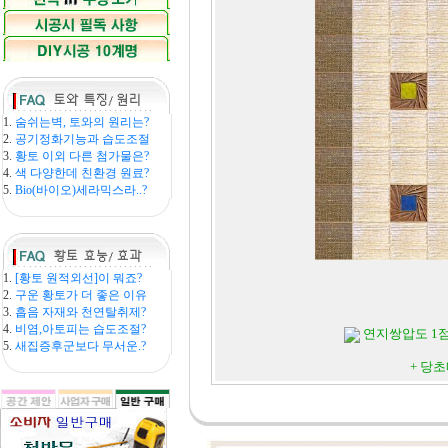
1.
숨쉬는벽, 토와의 원리는?
2.
공기정화기능과 습도조절
3.
황토 이외 다른 첨가물은?
4.
색 다양한데 친환경 원료?
5.
Bio(바이오)세라믹스라..?
1.
[황토 원적외선]이 뭐죠?
2.
구운 황토가 더 좋은 이유
3.
흡음 자재와 천연탈취제?
4.
비염,아토피는 습도조절?
연지쌍압도 1점 
5.
새집증후군보다 무서운.?
+ 당초띠장