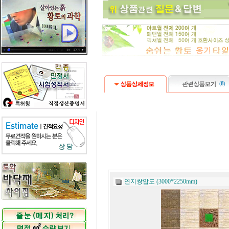
(
8
)
연지쌍압도 (3000*2250mm)