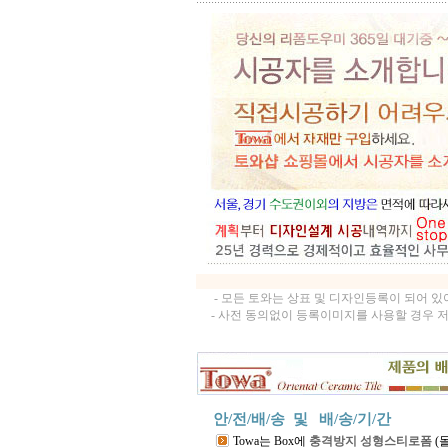
- 모든 토와는 상표 및 디자인등록이 되어 
- 사전 동의없이 등록이미지를 사용할 경우 
안/전/배/송 및
배/송/기/간
Towa는 Box에
충격방지 성형스티로폼
(