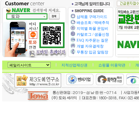
샵제품 구매가이드
배송조회 / 택배추적
지역별 화물 운임비
카탈로그 / 샘플신청
FAQ 자주묻는 질문
개별 자유결제창
무통장 입금 알림장
지적산업재산권
쇼핑몰 이용약관