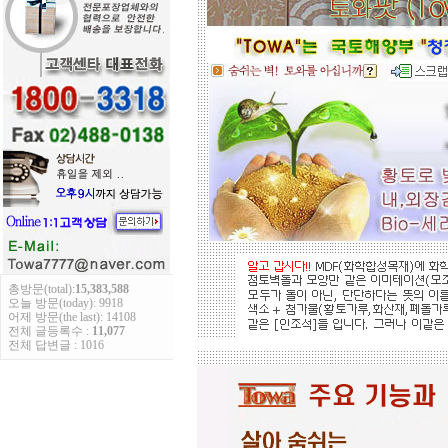
적외선 방사로 따뜻하게..
도자
부조로 조각된 최고의 작품을 인
테리어 마감자재로 활용하여 집안품
격을 업그레이드해 보세요.
총방문(total):
15,383,588
오늘 방문(today): 9918
어제 방문(the last): 14108
전체 글등록수 :
11,077
전체 답변글 : 1016