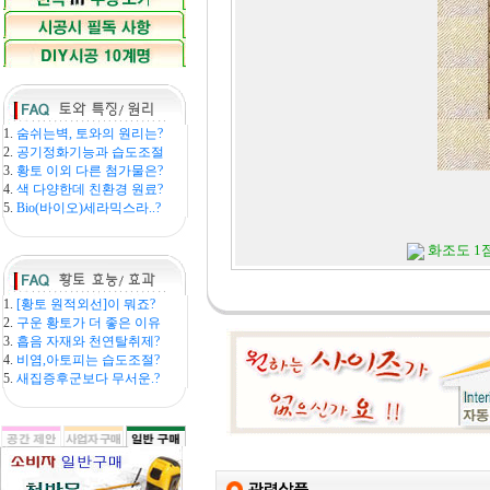
1.
숨쉬는벽, 토와의 원리는?
2.
공기정화기능과 습도조절
3.
황토 이외 다른 첨가물은?
4.
색 다양한데 친환경 원료?
5.
Bio(바이오)세라믹스라..?
화조도 1점
1.
[황토 원적외선]이 뭐죠?
2.
구운 황토가 더 좋은 이유
3.
흡음 자재와 천연탈취제?
4.
비염,아토피는 습도조절?
5.
새집증후군보다 무서운.?