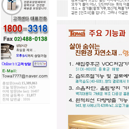
총방문(total):
15,389,863
오늘 방문(today): 2429
어제 방문(the last): 16497
전체 글등록수 :
11,077
전체 답변글 : 1016