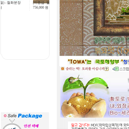
부용화(철) - 철화분장
하시기 바랍니다.
43,200
원
전문 상담원이 제대로 된 친환경 인테
리어자재로 값싼 인테리어가 되는 노
하우를 제시해 드립니다.
황토타일의 제습기능으로 끈적한 여
름은 시원하게.. 겨울은 가습기능과 원
적외선 방사로 따뜻하게..
도자
부조로 조각된 최고의 작품을 인
테리어 마감자재로 활용하여 집안품
격을 업그레이드해 보세요.