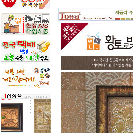
토와 분청사기 부조 벽화는 일련
번호가 있으니, 근처에 타일공을 불러
직접 시공하시고, 번거러워 저희 시공
팀에 의뢰하시면, 시공 포함한 세부 견
적도 가능합니다.
☆
포인트 벽화는 토아트에서..
☆
고객님 댁, 벽체 가로세로 크기를 줄자
로 길이를 대략 재어 보시고,
토와의 포인트 컨셉만 골라주시면 최
선의 디자인+견적을 드립니다.
예산에 따라 포인트 벽화부분 즉, 토
아트의 작품크기를 줄이면 저렴하게
도 가능하오니, 거실 아트월 이외에는
토와월과 같은 패턴타일 위주로 디자
인해도 친환경과 기능성 자재의 성능
차이는 없습니다.
☆
거실아트월,쇼파월,중문,콘솔
☆
고객님의 벽체 사이즈를 예를들어 가
로 3m라면 바로 위 검색코너에서 가로
3000을'클릭'해서 원하는 크기의 상품
들을 보시고 찾으시는 가격과 디자인
을 메모하시고 고객센타로 전화상담