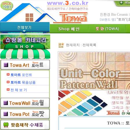
친환경 Bio Ceram
"토와"(
[브랜드 명]
* 그림타일 벽화타
카탈로그,토
[공지]
인테리어타일, 기능
[알림]
숨쉬는 조습 
현재위치 :
전체목록
* TOWA 가상시공 
- 토와 배치 디자
* TOWA 회원가입시 60
-토와, 첫구매시 배
수수료 전액면제 (
[안내]
신용카드 결
토아트
포인트
* Since : 1987 
토아트
묶음상품
- 특허,의장,상표권
전 체 보 기
TOWA ::