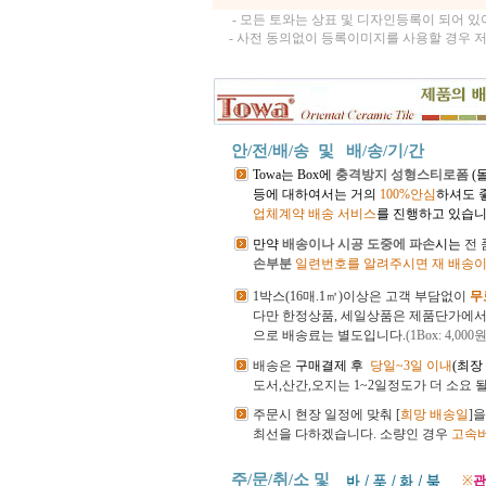
- 모든 토와는 상표 및 디자인등록이 되어 
- 사전 동의없이 등록이미지를 사용할 경우 
안/전/배/송 및
배/송/기/간
Towa는 Box에
충격방지 성형스티로폼
(
등에 대하여서는 거의
100%안심
하셔도 
업체계약 배송 서비스
를 진행하고 있습니
만약
배송이나 시공 도중에 파손
시는
전
손부분
일련번호를 알려주시면 재 배송이
1박스(16매.1㎡)이상은 고객 부담없이
무
다만 한정상품, 세일상품은 제품단가에
으로 배송료는 별도입니다.
(1Box: 4,000원
배송은
구매결제 후
당일~3일 이내
(최장
도서,산간,오지는 1~2일정도가 더 소요 
주문시 현장 일정에 맞춰 [
희망 배송일
]
최선을 다하겠습니다.
소량인 경우
고속
주/문/취/소 및
※
관