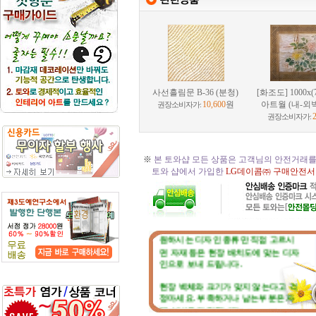
사선흘림문 B-36 (분청)
[화조도] 1000x(
10,600
원
아트월 (내-외벽
권장소비자가:
권장소비자가:
※
본 토와샵 모든 상품은 고객님의 안전거래를
토와 샵에서 가입한
LG데이콤㈜ 구매안전서
☆
토와 주문, 시공의뢰 절차
☆
원하시는 디자인 종류만 직접 고르시
면 자재 등은 현장 배치도에 맞는 디자
인으로 보내 드립니다.
현장 벽체와 크기가 맞지 않는다고 걱
정마세요. 부족하거나 남는부분은 자
재 실비로 가감됩니다.