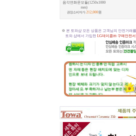
음각연화문모듈(1250x1000
mm)
212,000
원
권장소비자가:
※
본 토와샵 모든 상품은 고객님의 안전거래를
토와 샵에서 가입한
LG데이콤㈜ 구매안전서
☆
토와 주문, 시공의뢰 절차
☆
원하시는 디자인 종류만 직접 고르시
면 자재 등은 현장 배치도에 맞는 디자
인으로 보내 드립니다.
현장 벽체와 크기가 맞지 않는다고 걱
정마세요. 부족하거나 남는부분은 자
재 실비로 가감됩니다.
토와 분청사기 부조 벽화는 일련
번호가 있으니, 근처에 타일공을 불러
직접 시공하시고, 번거러워 저희 시공
팀에 의뢰하시면, 시공 포함한 세부 견
적도 가능합니다.
☆
포인트 벽화는 토아트에서..
☆