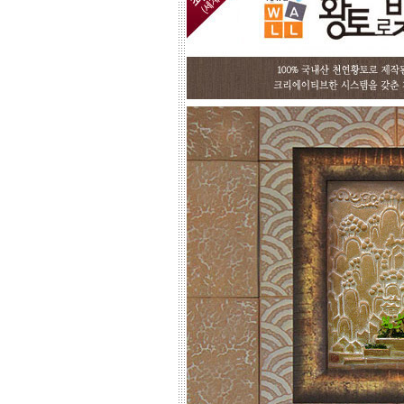
고객님 댁, 벽체 가로세로 크기를 줄자
로 길이를 대략 재어 보시고,
토와의 포인트 컨셉만 골라주시면 최
선의 디자인+견적을 드립니다.
예산에 따라 포인트 벽화부분 즉, 토
아트의 작품크기를 줄이면 저렴하게
도 가능하오니, 거실 아트월 이외에는
토와월과 같은 패턴타일 위주로 디자
인해도 친환경과 기능성 자재의 성능
차이는 없습니다.
☆
거실아트월,쇼파월,중문,콘솔
☆
고객님의 벽체 사이즈를 예를들어 가
로 3m라면 바로 위 검색코너에서 가로
3000을'클릭'해서 원하는 크기의 상품
들을 보시고 찾으시는 가격과 디자인
을 메모하시고 고객센타로 전화상담
하시기 바랍니다.
전문 상담원이 제대로 된 친환경 인테
리어자재로 값싼 인테리어가 되는 노
하우를 제시해 드립니다.
황토타일의 제습기능으로 끈적한 여
름은 시원하게.. 겨울은 가습기능과 원