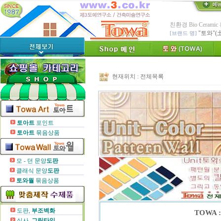
친환경 Bio Ceram
"토와"(
[브랜드 명]
* 그림타일 벽화타
카탈로그,토
[공지]
인테리어타일, 기능
[알림]
숨쉬는 조습 
현재위치 :
전체목록
* TOWA 가상시공 
- 토와 배치 디자
* TOWA 회원가입시 60
-토와, 첫구매시 배
수수료 전액면제 (
토아트
포인트
[안내]
신용카드 결
토아트
묶음상품
* Since : 1987 
- 특허,의장,상표권
모 - 던 문양
도판
클래식 문양
도판
토와월
묶음상품
도판,
부조벽화
TOWA 
실사,
그림타일