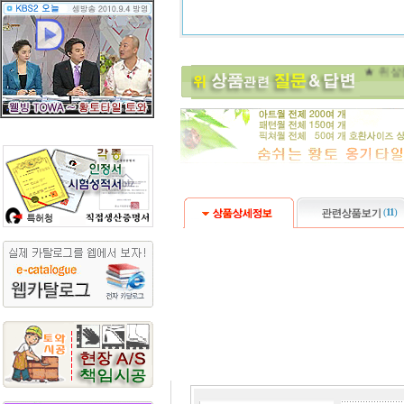
(
11
)