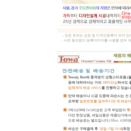
- 모든 토와는 상표 및 디자인등록이 되어 
- 사전 동의없이 등록이미지를 사용할 경우 
안/전/배/송 및
배/송/기/간
Towa는 Box에
충격방지 성형스티로폼
(
등에 대하여서는 거의
100%안심
하셔도 
업체계약 배송 서비스
를 진행하고 있습니
만약
배송이나 시공 도중에 파손
시는
전
손부분
일련번호를 알려주시면 재 배송이
1박스(16매.1㎡)이상은 고객 부담없이
무
다만 한정상품, 세일상품은 제품단가에
으로 배송료는 별도입니다.
(1Box: 4,000원
배송은
구매결제 후
당일~3일 이내
(최장