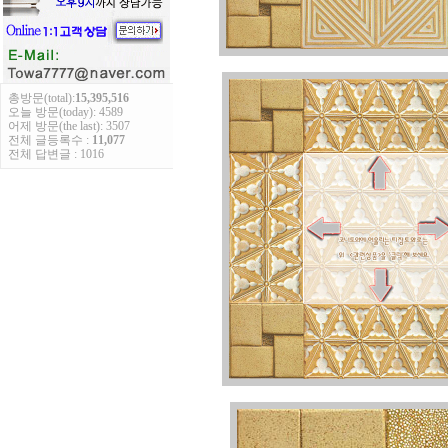
총방문(total):
15,395,516
오늘 방문(today): 4589
어제 방문(the last): 3507
전체 글등록수 :
11,077
전체 답변글 : 1016