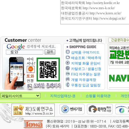
한국세라믹학회
http://society.kordic.re.kr
한국재료학회
http://www.mrs-k.or.kr/
대한광업진흥공사
http://www.kores.or.kr/
한국도자기연구센터
http://www.dojagi.or.kr/
샵제품 구매가이드
배송조회 / 택배추적
지역별 화물 운임비
카탈로그 / 샘플신청
FAQ 자주묻는 질문
개별 자유결제창
무통장 입금 알림장
지적산업재산-권
쇼핑몰 이용약관
개인