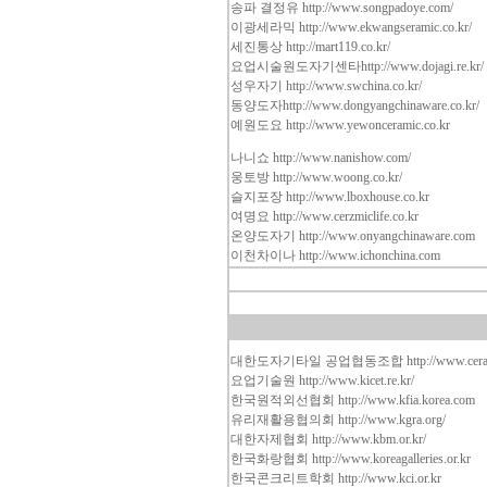
송파 결정유
http://www.songpadoye.com/
이광세라믹
http://www.ekwangseramic.co.kr/
세진통상
http://mart119.co.kr/
요업시술원도자기센타
http://www.dojagi.re.kr/
성우자기
http://www.swchina.co.kr/
동양도자
http://www.dongyangchinaware.co.kr/
예원도요
http://www.yewonceramic.co.kr
나니쇼
http://www.nanishow.com/
웅토방
http://www.woong.co.kr/
슬지포장
http://www.lboxhouse.co.kr
여명요
http://www.cerzmiclife.co.kr
온양도자기
http://www.onyangchinaware.com
이천차이나
http://www.ichonchina.com
대한도자기타일 공업협동조합
http://www.cera
요업기술원
http://www.kicet.re.kr/
한국원적외선협회
http://www.kfia.korea.com
유리재활용협의회
http://www.kgra.org/
대한자제협회
http://www.kbm.or.kr/
한국화랑협회
http://www.koreagalleries.or.kr
한국콘크리트학회
http://www.kci.or.kr