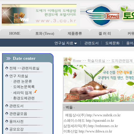
HOME
토와 (Towa)
제품종류
겔 러 리
커
연구실 자료
관련도서
도예문화
용어
Date center
Home >> 학술자료실 >> 도자관련업계
전체 >>관련자료실
연구 자료실
ㆍ
관련 논문류
ㆍ
도예논문목록
ㆍ
세라믹 업계
ㆍ
환경도예관련
관련도서
-
벽돌 -
관련글모음
예림상사(주)
http://www.nubrik.co.kr
스페이스애드
http://spaceaid.co.kr
용어사전
삼정세라믹(주)
http://redstones.co.kr
공모요강
이화산업
http://www.ihhwa.co.kr