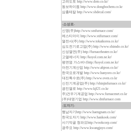
고려도토
http://www.doto.co.kr/
동보하이켐
http://www.dongbochem.co.kr
삼흥테칼
http://www.shdecal.com/
-소성로-
신명(주)
http://www.smfurnace.com/
에스티아이
http://www.stifurnace.com/
열전사(주)
http://www.tokaikorea.co.kr/
심도전기로고업(주)
http://www.shimdo.co.kr/
신성열연(주)
http://furnaceheater.co.kr/
고열에너지
http://koyol.com.ne.kr/
평면염 가스버너
http://koyol.com.ne.kr/
아전기계산업
http://www.ahjeon.co.kr/
한국요로개발
http://www.hanyoro.co.kr/
대진특수로(주)
http://www.oven.co.kr
신진기계공업(주)
http://shinjinfurnace.co.kr/
광진열로
http://www.kjf21.co.kr
주)건우기계공업
http://www.furnacenet.co.kr
(주)대명기업
http://www.dmfurnace.com
-도자기-
행남자기
http://www.haengnam.co.kr/
한국도자기
http://www.hankook.com/
사기막골 청파요
http://wookcorp.com/
광주요
http://www.kwangjuyo.com/