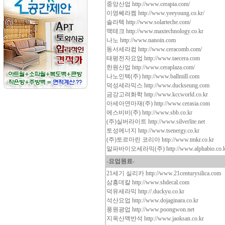
중앙산업
http://www.cerapia.com/
이영쎄라켐
http://www.yeeyoung.co.kr/
솔라텍
http://www.solarteche.com/
맥테크
http://www.maxtechnology.co.kr
나노
http://www.nanoin.com
동서세라컴
http://www.ceracomb.com/
태평전자요업
http://www.taecera.com
한원산업
http://www.ceraplaza.com/
나노인텍(주)
http://www.ballmill.com
덕성세라믹스
http://www.duckseung.com
금강고려화학
http://www.kccworld.co.kr
아세아연마재(주)
http://www.cerasia.com
에스비비(주)
http://www.sbb.co.kr
(주)실버라이트
http://www.silverlite.net
토성에너지
http://www.tsenergy.co.kr
(주)토르마린 코리아
http://www.tmkr.co.kr
알파바이오세라믹(주)
http://www.alphabio.co.
-요업원료-
21세기 실리카
http://www.21centurysilica.com
삼흥데칼
http://www.shdecal.com
덕유세라믹
http://.duckyu.co.kr
석산요업
http://www.dojaginara.co.kr
풍원광업
http://www.poongwon.net
지옥산맥반석
http://www.jaoksan.co.kr