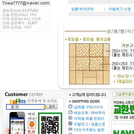
맞춤/토와견적
|
카탈로그 신청
총방문(total):
15,375,611
오늘 방문(today): 1941
어제 방문(the last): 14108
전체 글등록수 :
11,077
전체 답변글 : 1016
샵제품 구매가이드
배송조회 / 택배추적
지역별 화물 운임비
카탈로그 / 샘플신청
FAQ 자주묻는 질문