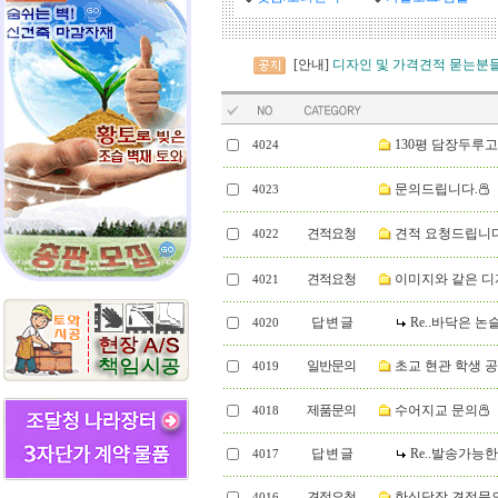
[안내]
디자인 및 가격견적 묻는분들
130평 담장두루
4024
문의드립니다.
4023
견적요청
견적 요청드립니다. 
4022
견적요청
이미지와 같은 디
4021
답 변 글
Re..바닥은 
4020
일반문의
초교 현관 학생 공
4019
제품문의
수어지교 문의
4018
답 변 글
Re..발송가능
4017
견적요청
한식담장 견적문의
4016