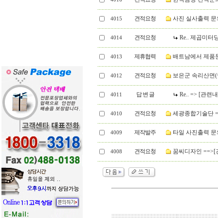
견적요청
사진 실사출력 문
4015
견적요청
Re.. 제곱미터
4014
제휴협력
배트남에서 제품문
4013
견적요청
보은군 속리산면(
4012
답 변 글
Re.. => [관
4011
견적요청
세광종합기술단 ==>
4010
제작발주
타일 사진출력 문의 
4009
견적요청
꿈씨디자인 ==>[
4008