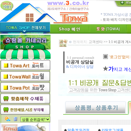
* TOWA 가상시공 
- 토와 배치 디자
* TOWA 회원가입시 60
-토와, 첫구매시 배
수수료 전액면제 (
현재위치:
고객센타
[안내]
>> 1:1 비공개 게
신용카드 결
* Since : 1987 
- 특허,의장,상표권
▣
'로그인'없이
1:1 personal consult
친환경 Bio Ceram
비공개 상담실
"토와"(
[브랜드 명]
& 디자이너 상담
★
가
지고 계
* 그림타일 벽화타
카탈로그,토
[공지]
인테리어타일, 기능
[알림]
숨쉬는 조습 
◈
맞춤/토와견적
◈
카탈로그/샘플