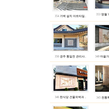
353
영월 '
354
가벽 설치 아트타일..
350
경주 통일전 관리사..
349
마을가
346
한식당 건물외벽과 ..
345
전통학