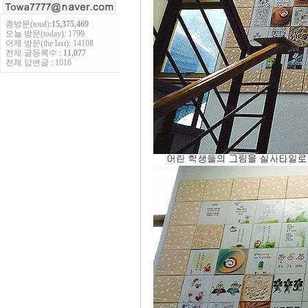
총방문(total):
15,375,469
오늘 방문(today): 1799
어제 방문(the last): 14108
전체 글등록수 :
11,077
전체 답변글 : 1016