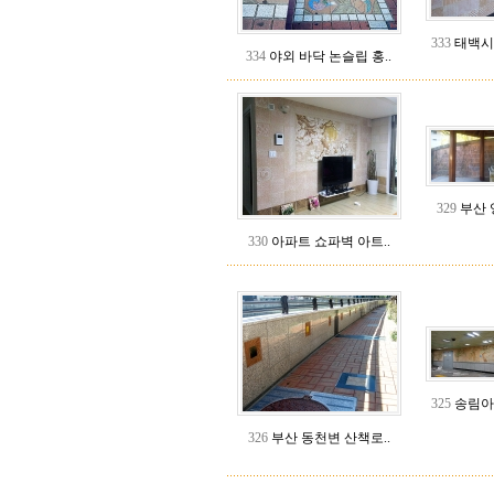
333
태백시
334
야외 바닥 논슬립 홍..
329
부산 
330
아파트 쇼파벽 아트..
325
송림아
326
부산 동천변 산책로..