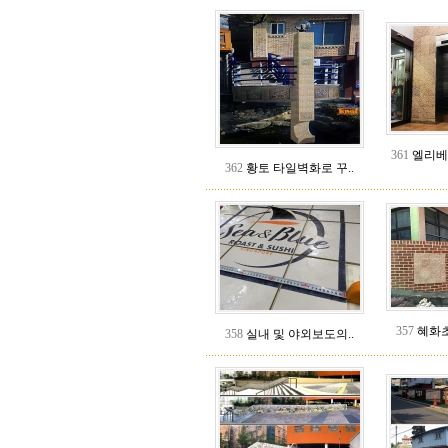
361
엘리베
362
황토 타일벽화로 꾸..
357
혜화초
358
실내 및 야외보도의..