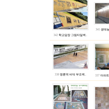
341
생태농장
342
학교담장 그림타일벽..
338
명륜역 바닥 부조벽..
337
아파트