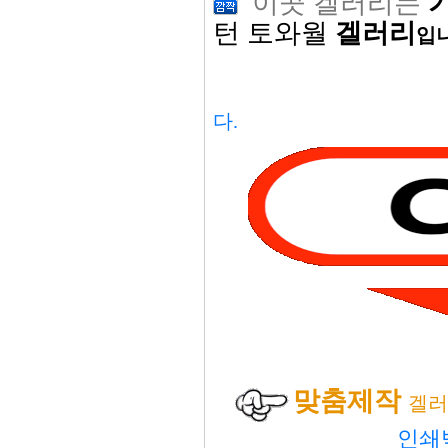
이곳 겔러리는
기
턴 토와월
겔러리
입
다.
맞춤제작
겔
인쇄