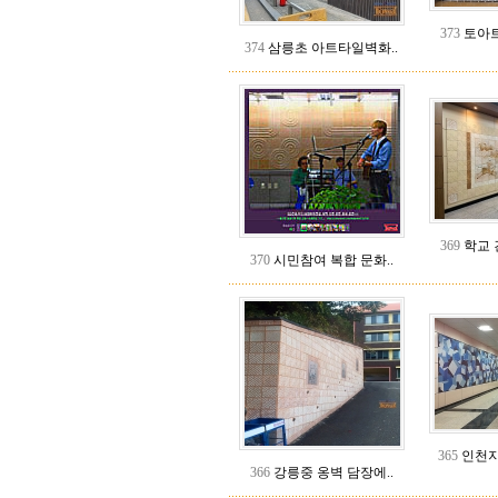
373
토아트
374
삼릉초 아트타일벽화..
369
학교 
370
시민참여 복합 문화..
365
인천지
366
강릉중 옹벽 담장에..