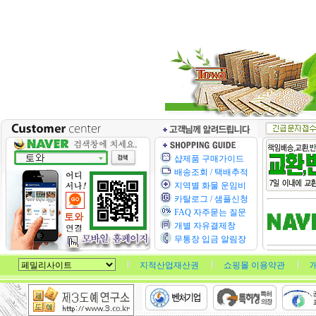
샵제품 구매가이드
배송조회 / 택배추적
지역별 화물 운임비
카탈로그 / 샘플신청
FAQ 자주묻는 질문
개별 자유결제창
무통장 입금 알림장
지적산업재산권
쇼핑몰 이용약관