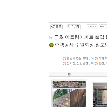
금호 어울림아파트 출입 
주택공사 수원화성 점토
관공서 건물 로비
[55]
아파트
전시장, 상업공간
[50]
담장,