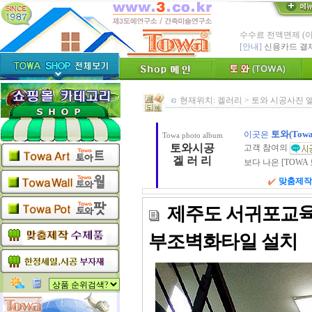
수수료 전액면제 (
[안내]
신용카드 결
* Since : 1987 
- 특허,의장,상표권
친환경 Bio Ceram
"토와"(
현재위치: 겔러리 > 토와 시공사진 
[브랜드 명]
* 그림타일 벽화타
카탈로그,토
[공지]
토와(Tow
이곳은
Towa photo album
인테리어타일, 기능
토와시공
고객 참여의
[알림]
숨쉬는 조습 
겔 러 리
보다 나은 [TOWA
* TOWA 가상시공 
- 토와 배치 디자
맞춤제작
* TOWA 회원가입시 60
-토와, 첫구매시 배
제주도 서귀포교육
부조벽화타일 설치