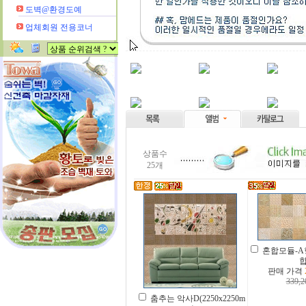
도벽@환경도예
업체회원 전용코너
상품수
25개
혼합모듈-A
합
판매 가격
339,2
춤추는 악사D(2250x2250m