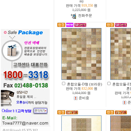
m)
판매 가격
919,350
원
1,225,800
원
전화주문
혼합모듈-D형 (브라운)
혼합모듈-E
판매 가격
832,000
원
혼
1,664,000
원
판매 가격
1,997,
준비중
준
총방문(total):
15,375,312