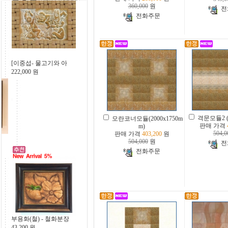
360,000
원
전
전화주문
[이중섭- 물고기와 아
222,000
원
격문모듈2 (2
모란코너모듈(2000x1750m
판매 가격
m)
504,0
판매 가격
403,200
원
504,000
원
전
전화주문
부용화(철) - 철화분장
43,200
원