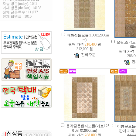
오늘 방문(today): 1642
어제 방문(the last): 14108
전체 글등록수 :
11,077
전체 답변글 : 1016
매화전돌모듈(1000x2000m
m)
모란,조각도문
판매 가격
218,400
원
00
312,000
원
판매 가격
전화주문
288,0
전
음각끌문완자모듈(가로125
어룡문모듈(17
0 ,세로2000mm)
판매 가격
판매 가격
288,000
원
343,0