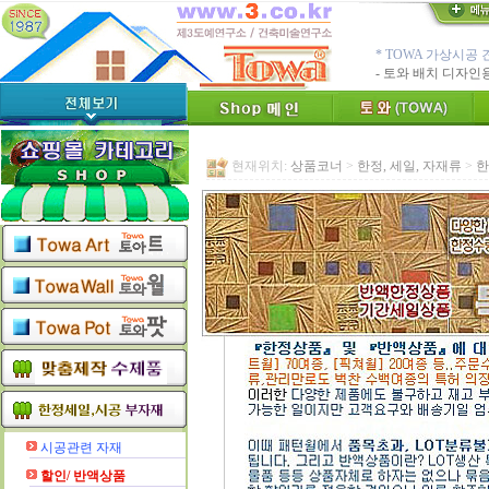
* TOWA 회원가입시 60
-토와, 첫구매시 배
수수료 전액면제 (
[안내]
신용카드 결
* Since : 1987 
- 특허,의장,상표권
현재위치:
상품코너
>
한정, 세일, 자재류
>
한
친환경 Bio Ceram
"토와"(
[브랜드 명]
* 그림타일 벽화타
카탈로그,토
[공지]
인테리어타일, 기능
[알림]
숨쉬는 조습 
* TOWA 가상시공 
- 토와 배치 디자
시공관련 자재
할인/ 반액상품