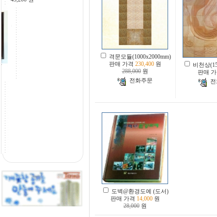
격문모듈(1000x2000mm)
판매 가격
230,400
원
비천상(150
장
288,000
원
판매 
전화주문
전
도벽@환경도예 (도서)
판매 가격
14,000
원
28,000
원