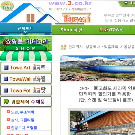
수수료 전액면제 (
[안내]
신용카드 결
* Since : 1987 
- 특허,의장,상표권
친환경 Bio Ceram
"토와"(
[브랜드 명]
* 그림타일 벽화타
현재위치 :
상품코너
>
맞춤제작, 시공상품
카탈로그,토
[공지]
인테리어타일, 기능
[알림]
숨쉬는 조습 
* TOWA 가상시공 
- 토와 배치 디자
* TOWA 회원가입시 60
-토와, 첫구매시 배
≫≫ ▣고화도 세라믹 안료,
면적따라 할인가를 적용함
(단, 스켄 및 색보정비 별도)
도판,
부조벽화
실사,
그림타일
환경도자
조형물