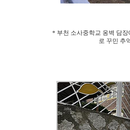
* 부천 소사중학교 옹벽 담
로 꾸민 추