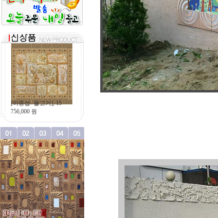
(철) - 철화분장
[이중섭- 물고기], 15
0
원
756,000
원