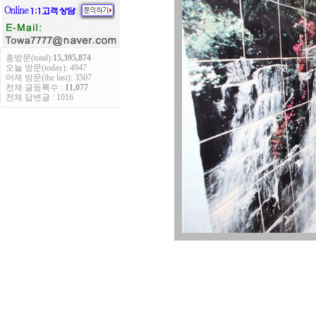
총방문(total):
15,395,874
오늘 방문(today): 4947
어제 방문(the last): 3507
전체 글등록수 :
11,077
전체 답변글 : 1016