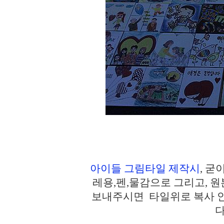
아이들 그림타일 제작시
, 
레용,펜,물감으로 그리고, 원
보내주시면 타일위로 복사 
다