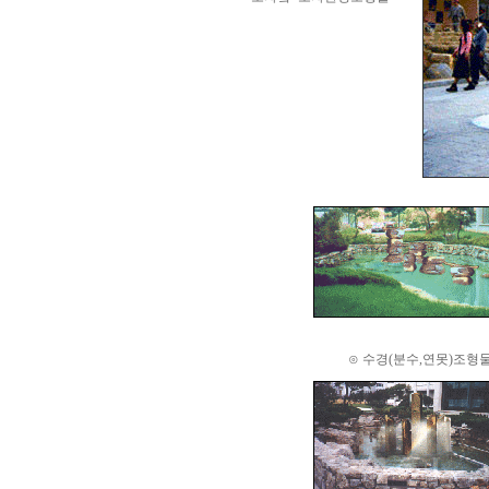
⊙ 수경(분수,연못)조형물