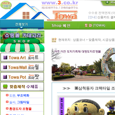
* Since : 1987 
- 특허,의장,상표권
친환경 Bio Ceram
"토와"(
[브랜드 명]
* 그림타일 벽화타
카탈로그,토
[공지]
현재위치 :
상품코너
>
맞춤제작, 시공상품
인테리어타일, 기능
[알림]
숨쉬는 조습 
* TOWA 가상시공 
- 토와 배치 디자
* TOWA 회원가입시 60
-토와, 첫구매시 배
수수료 전액면제 (
[안내]
신용카드 결
≫≫ ▣삼척동자 크랙타일 조형
도판,
부조벽화
실사,
그림타일
환경도자
조형물