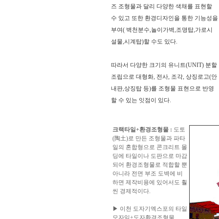
들을 보시고 찾으시는 가격과 디자인
즈 조형물과 달리 다양한 색채를 표현할
을 메모하시고 고객센타로 전화상담
수 있고 또한 환경디자인을 통한 기능성을
하시기 바랍니다.
부여( 벽천분수,놀이가벽,조명탑,가로시
전문 상담원이 제대로 된 친환경 인테
설물,시계탑)할 수도 있다.
리어자재로 값싼 인테리어가 되는 노
하우를 제시해 드립니다.
따라서 다양한 크기의 유니트(UNIT) 분할
황토타일의 제습기능으로 끈적한 여
름은 시원하게.. 겨울은 가습기능과 원
조립으로 대형화, 전사, 조각, 상징로고(안
적외선 방사로 따뜻하게..
내판,상징탑 등)를 조형물 표현으로 반영
할 수 있는 잇점이 있다.
도자
부조로 조각된 최고의 작품을 인
테리어 마감자재로 활용하여 건물품
격을 업그레이드해 보세요.
크랙타일+환경조형물 :
도토
(陶土)로 만든 조형물과 파타
일의 혼합형으로 콘크리트 몰
딩에 타일이나 도판으로 마감
되어 환경조형물로 적합할 뿐
아니라 전면 부조 도벽에 비
하면 제작비용에 있어서도 훨
씬 경제적이다.
▶ 이천 도자기엑스포의 타일
모자잌+도자환경조형물