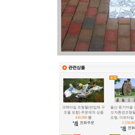
크랙타일 조형물(반입체 구
울산 옹기마을 
조물 포함) 주문제작 상품
도자환경조형물
430,000
원
조형, 아트타일
1,550,00
전화주문
전화