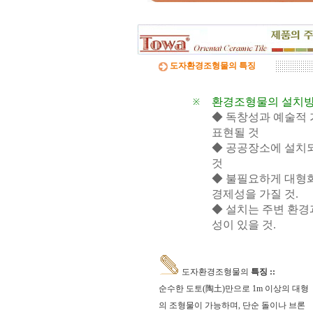
재 실비로 가감됩니다.
토와 분청사기 부조 벽화는 일련
번호가 있으니, 근처에 타일공을 불러
직접 시공하시고, 번거러워 저희 시공
도자환경조형물의 특징
팀에 의뢰하시면, 시공 포함한 세부 견
적도 가능합니다.
☆
포인트 벽화는 토아트에서..
☆
환경조형물의 설치방
※
◆ 독창성과 예술적 
고객님 댁, 벽체 가로세로 크기를 줄자
표현될 것
로 길이를 대략 재어 보시고,
토와의 포인트 컨셉만 골라주시면 최
◆ 공공장소에 설치
선의 디자인+견적을 드립니다.
것
◆ 불필요하게 대형
예산에 따라 포인트 벽화부분 즉, 토
아트의 작품크기를 줄이면 저렴하게
경제성을 가질 것.
도 가능하오니, 거실 아트월 이외에는
◆ 설치는 주변 환
토와월과 같은 패턴타일 위주로 디자
성이 있을 것.
인해도 친환경과 기능성 자재의 성능
차이는 없습니다.
☆
거실아트월,쇼파월,중문,콘솔
☆
도자환경조형물의
특징 ::
고객님의 벽체 사이즈를 예를들어 가
순수한 도토(陶土)만으로 1m 이상의 대형
로 3m라면 바로 위 검색코너에서 가로
의 조형물이 가능하며, 단순 돌이나 브론
3000을'클릭'해서 원하는 크기의 상품