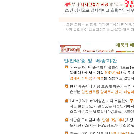
- 모든 토와는 상표 및 디자인등록이 되어 
- 사전 동의없이 등록이미지를 사용할 경우 
안/전/배/송 및
배/송/기/간
Towa는 Box에
충격방지 성형스티로폼
(
등에 대하여서는 거의
100%안심
하셔도 
업체계약 배송 서비스
를 진행하고 있습니
만약
배송이나 시공 도중에 파손
시는
전
손부분
일련번호를 알려주시면 재 배송이
1박스(16매.1㎡)이상은 고객 부담없이
무
다만 한정상품, 세일상품은 제품단가에
으로 배송료는 별도입니다.
(1Box: 4,000원
배송은
구매결제 후
당일~3일 이내
(최장
도서,산간,오지는 1~2일정도가 더 소요 
주문시 현장 일정에 맞춰 [
희망 배송일
]