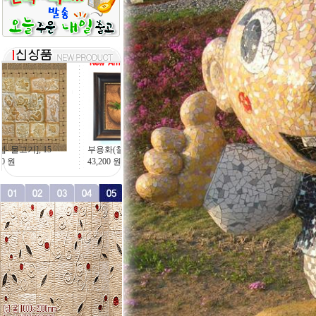
[이중섭- 물고기], 15
756,000
원