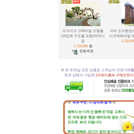
모자이크 크랙타일 조형물
야외 도자환경
(면입체 구조물 포함)제작시
이크벽화타일 부
공
1,350,00
1,350,000
원
전화주문
※
본 토와샵 모든 상품은 고객님의 안전거래를
토와 샵에서 가입한
LG데이콤㈜ 구매안전서
☆
토와 주문, 시공의뢰 절차
☆
원하시는 디자인 종류만 직접 고르시
면 자재 등은 현장 배치도에 맞는 디자
인으로 보내 드립니다.
현장 벽체와 크기가 맞지 않는다고 걱
정마세요. 부족하거나 남는부분은 자