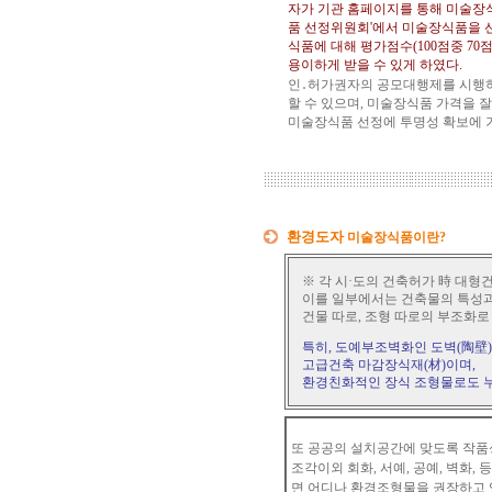
자가 기관 홈페이지를 통해 미술장식
품 선정위원회'에서 미술장식품을 
식품에 대해 평가점수(100점중 7
용이하게 받을 수 있게 하였다.
인․허가권자의 공모대행제를 시행하
할 수 있으며, 미술장식품 가격을 
미술장식품 선정에 투명성 확보에 
환경도자
미술장식품이란?
※ 각 시·도의 건축허가 時 대
이를 일부에서는 건축물의 특성
건물 따로, 조형 따로의 부조화로
특히, 도예부조벽화인 도벽(陶壁)
고급건축 마감장식재(材)이며,
환경친화적인 장식 조형물로도 
또 공공의 설치공간에 맞도록 작품
조각이외 회화, 서예, 공예, 벽화,
면 어디나 환경조형물을 권장하고 