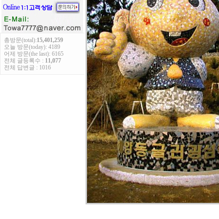
총방문(total):
15,401,259
오늘 방문(today): 4189
어제 방문(the last): 6165
전체 글등록수 :
11,077
전체 답변글 : 1016