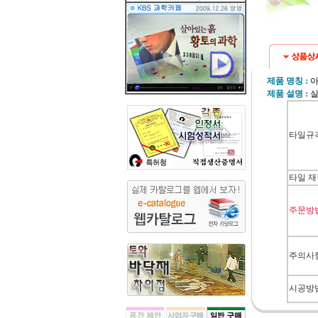
제품 명칭 :
아
제품 설명 :
실
타일규격
타일 재
주문방
주의사
시공방