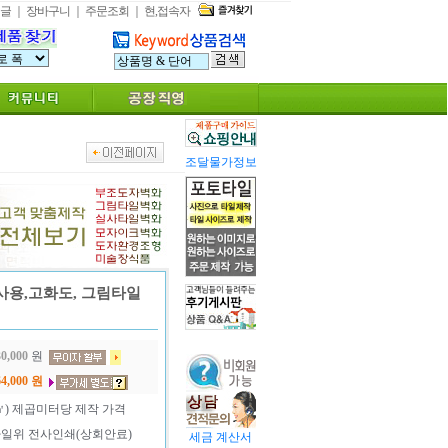
글
｜
장바구니
｜
주문조회
｜
현,접속자
조달물가정보
사용,고화도, 그림타일
0,000
원
4,000
원
㎡) 제곱미터당 제작 가격
일위 전사인쇄(상회안료)
세금 계산서