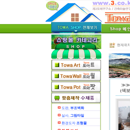
현재위치
≫≫
(색
도판,
부조벽화
실사,
그림타일
환경도자
조형물