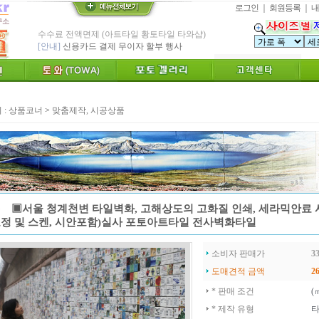
로그인
｜
회원등록
｜
내
* Since : 1987 ~ 신기술 벤쳐기업(TOWA)
- 특허,의장,상표권 황토타일 성적서 제공
친환경 Bio Ceramic 황토타일벽화, 토와
"토와"(土瓦) TOWA가 뭔가요?
[브랜드 명]
* 그림타일 벽화타일,아트월 인테리어타일
카탈로그,토와샘플 무료신청하세요.
[공지]
 :
상품코너
>
맞춤제작, 시공상품
인테리어타일, 기능성 황토타일 조습 벽장재
[알림]
숨쉬는 조습 벽장재 토와를 아세요?
* TOWA 가상시공 견적,주문 프로그램!!
- 토와 배치 디자인용 시뮬레이션 제공
* TOWA 회원가입시 6000 Point 제공 !!
-토와, 첫구매시 배송료 할인가 적용
수수료 전액면제 (아트타일 황토타일 타와샵)
 ▣서울 청계천변 타일벽화, 고해상도의 고화질 인쇄, 세라믹안료 
[안내]
신용카드 결제 무이자 할부 행사
보정 및 스켄, 시안포함)실사 포토아트타일 전사벽화타일
소비자 판매가
33
도매견적 금액
26
* 판매 조건
(
* 제작 유형
타