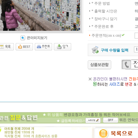
* 주문 방법
면
* 출력할 시안은
하
* 장바구니 담기
결
* 주문완료 후
고
주문면적(cm x cm)
구매 수량을 입력
★ 위 상품의
변경요청과 가격흥정 등 뭐든 
뭐든 연락드
★ 글등록 하세요->