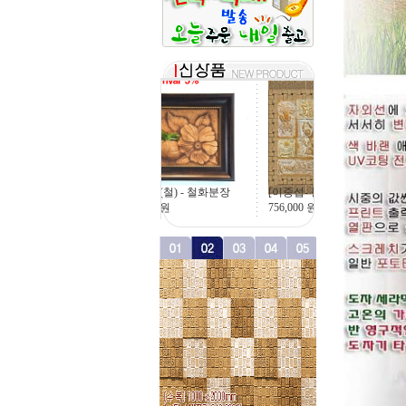
[이중섭- 물고기], 15
부용화(철) - 철화분장
756,000
원
43,200
원