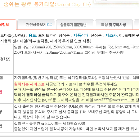
(
16
)
트타일(TOWA) ,
용도:
포인트 마감 장식품 ,
제품상태:
신상품 ,
제조사:
제3도예연
사출력 전사타일(외부 설치용, 세라믹 무기질 안료 사용)
일반타일 : 200mmX200, 250
×250mm, 300X300mm, 두께는 국산6mm 수입~9
250각 토와 사용시 : 250mm×250mm×11mm 그이상 두께는 주문사양
(1장)
질
자기질타일(일반 기성타일) 또는 석기질타일(토와), 무광택 난반사 없음, 택
원하시는 사이즈로
시공면적의 가로×세로 치수를 측정해주세요.
구매 시공할 면적을 본문[상품계산기]로 계산해 보시고 주문면적에따른 [추가
법
택하여
결제하실 금액
으로 맞추어 온라인 전자결제하시면
주문이 완료
됩니다
이후 디자인시안 jpg, tif 등 그래픽파일을 ☞ 메일
towa7777@naver.com
으로 
실사 출력된 전사타일은 주문생산(OEM)의 특성상 기본적으로 주문/결제 이
항
되지 않음을 유의해 주시고 실사 출력을 위해 보내주신 파일의 용량이나 모
다소 색상의 차이가 날 수 있습니다.
실리콘 + 글루건 or PL50 또는 세라픽스7000
법
줄눈없이 자연스럽게 밀착시공이 가능하며, 벽면 부착시 벽지를 제거한 뒤 