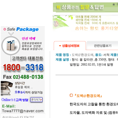
제품 명칭 :
도벽@환경도예
,
용도:
서적
제품
제품 설명 :
형식: 올 칼라판 ,총 350면, 형태: 하
발행일: 2002.02.05, 1판1쇄 발행 =
『도벽@환경도예』
한국도자의 고찰을 통한 환경도예
도자물, 도자벽화 자료 및 (컴
총방문(total):
15,374,757