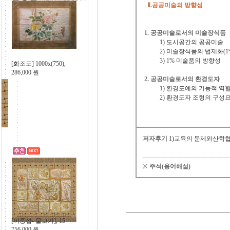
Ⅱ.공공미술의 방향성
1. 공공미술로서의 미술장식품
1) 도시공간의 공공미술
2) 미술장식품의 법제화(1
3) 1% 미술품의 방향성
 ] 맞춤사
[화조도] 1000x(750),
286,000
원
2. 공공미술로서의 환경도자
1) 환경도예의 기능적 역
2) 환경도자 조형의 구성
저자후기
1)교육의 문제와산학협
- 물고기와 아
0
원
------------------------------------------
※
주석(용어해설)
마티스) -
[이중섭- 물고기], 15
756,000
원