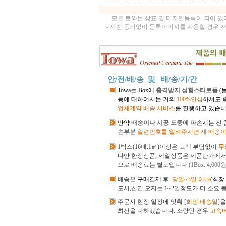
- 모든 토와는 상표 및 디자인등록이 되어 
- 사전 동의없이 등록이미지를 사용할 경우 
안/전/배/송 및
배/송/기/간
Towa는 Box에
충격방지 성형스티로폼
(
등에 대하여서는 거의
100%안심
하셔도 
업체계약 배송 서비스
를 진행하고 있습니
만약
배송이나 시공 도중에 파손
시는
전
손부분
일련번호를 알려주시면 재 배송이
1박스(16매.1㎡)이상은 고객 부담없이
무
다만 한정상품, 세일상품은 제품단가에
으로 배송료는 별도입니다.
(1Box: 4,000원
배송은
구매결제 후
당일~3일 이내
(최장
도서,산간,오지는 1~2일정도가 더 소요 
주문시 현장 일정에 맞춰 [
희망 배송일
]
최선을 다하겠습니다.
소량인 경우
고속