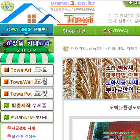
수수료 전액면제 (
[안내]
신용카드 결
* Since : 1987 
- 특허,의장,상표권
친환경 Bio Ceram
"토와"(
[브랜드 명]
현재위치 :
상품코너
>
한정, 세일, 자재류
* 그림타일 벽화타
카탈로그,토
[공지]
인테리어타일, 기능
[알림]
숨쉬는 조습 
* TOWA 가상시공 
- 토와 배치 디자
* TOWA 회원가입시 60
-토와, 첫구매시 배
도벽@환경도예(
시공관련 자재
할인/ 반액상품