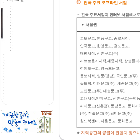
전국 주요 오프라인 서점
☞ 전국
주요서점
과
인터넷 서점
에서도
▼ 서울권
교보문고, 영풍문고, 종로서적,
철) - 철화분장
안국문고, 한양문고, 철도문고,
원
태평서적, 신촌문고(주)
리브로을지서적,세종서적, 삼성플라
여의도문고, 영등포문고,
동보서적, 영풍(강남), 국민문고(주),
골드북, 미래문고(주), 세종문고(주),
- 백토분장
교민문고(주), 대성문고(주),
고래서점,양지문고, 신촌문고(공덕동)
씨티문고(신촌점), 동남문고, 동화서
(주), 진솔문고(주),씨티문고(주),
월드북센터, 서울문고, 문화문고
지역총판의 공급이 원할치 않으니 품
★