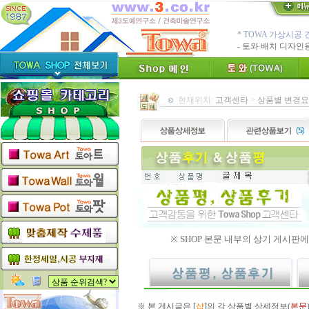
* TOWA 가상시공 
- 토와 배치 디자
* TOWA 회원가입시 60
-토와, 첫구매시 배
수수료 전액면제 (
[안내]
신용카드 결
현재위치:
고객센타
>
상품별 변경요
* Since : 1987 
- 특허,의장,상표권
친환경 Bio Ceram
"토와"(
[브랜드 명]
* 그림타일 벽화타
카탈로그,토
[공지]
인테리어타일, 기능
[알림]
숨쉬는 조습 
※ SHOP 본문 내부의 상기 게시판에 
※ 본 게시글은 [
샵
]의 각 상품별 상세정보(
본문