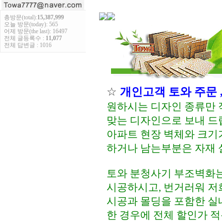
총방문(total):
15,387,999
오늘 방문(today): 565
어제 방문(the last): 16497
전체 글등록수 :
11,077
전체 답변글 : 1016
☆
개인고객 토와 주문 
원하시는 디자인 종류만 
맞는 디자인으로 보내 드
아파트 현장 벽체와 크기
하거나 남는부분은 자재 
토와 분청사기 부조벽화는
시공하시고, 번거러워 저
시공과 몰딩을 포함한 실
한 경우에 전체 할인가 적