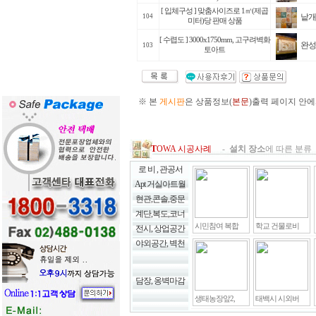
[ 입체구성 ] 맞춤사이즈로 1㎡(제곱
낱개
104
미터)당 판매 상품
[ 수렵도 ] 3000x1750mm, 고구려벽화
완성
103
토아트
※ 본
게시판
은 상품정보(
본문
)출력 페이지 안에
T
OWA 시공사례
-
설치 장소
에 따른 분류 
로 비 , 관공서
Apt 거실아트월
현관,콘솔,중문
계단,복도,코너
시민참여 복합
학교 건물로비
전시, 상업공간
야외공간, 벽천
담장, 옹벽마감
생태농장앞2,
태백시 시외버