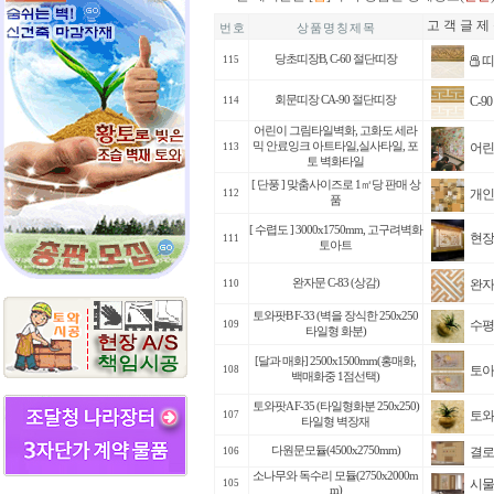
고 객 글 제
번 호
상 품 명 칭 제 목
띠
당초띠장B, C-60 절단띠장
115
C-9
회문띠장 CA-90 절단띠장
114
어린이 그림타일벽화, 고화도 세라
어린
믹 안료잉크 아트타일,실사타일, 포
113
토 벽화타일
[ 단풍 ] 맞춤사이즈로 1㎡당 판매 상
개인
112
품
[ 수렵도 ] 3000x1750mm, 고구려벽화
현장
111
토아트
완자
완자문 C-83 (상감)
110
토와팟B F-33 (벽을 장식한 250x250
수평
109
타일형 화분)
[달과 매화] 2500x1500mm(홍매화,
토아
108
백매화중 1점선택)
토와팟A F-35 (타일형화분 250x250)
토와
107
타일형 벽장재
결로
다원문모듈(4500x2750mm)
106
소나무와 독수리 모듈(2750x2000m
시물
105
m)