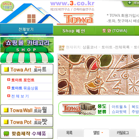
수수료 전액면제 (
[안내]
신용카드 결
* Since : 1987 
- 특허,의장,상표권
친환경 Bio Ceram
"토와"(
[브랜드 명]
현재위치:
상품코너
>
토아트 -전체목록
>
토
* 그림타일 벽화타
카탈로그,토
[공지]
인테리어타일, 기능
[알림]
숨쉬는 조습 
* TOWA 가상시공 
- 토와 배치 디자
토아트
포인트
* TOWA 회원가입시 60
토아트
묶음상품
-토와, 첫구매시 배
전 체 보 기
아트월 &
복도
쇼파뒷벽
주방