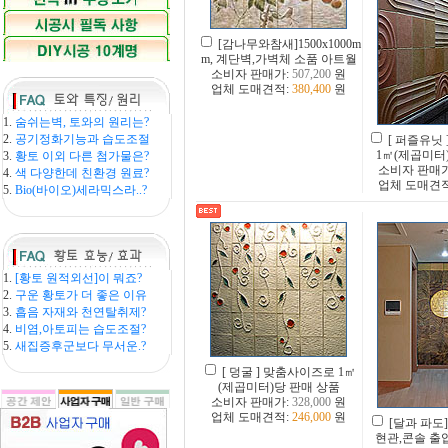
[감나무와참새]1500x1000m
m, 계단벽,가벽체 소품 아트월
소비자 판매가:
507,200
원
업체 도매견적:
380,400
원
1.
숨쉬는벽, 토와의 원리는?
2.
공기정화기능과 습도조절
[ 퍼즐유닛
1㎡(제곱미터
3.
황토 이외 다른 첨가물은?
소비자 판매
4.
색 다양한데 친환경 원료?
업체 도매견
5.
Bio(바이오)세라믹스라..?
1.
[황토 원적외선]이 뭐죠?
2.
구운 황토가 더 좋은 이유
3.
흡음 자재와 천연탈취제?
4.
비염,아토피는 습도조절?
5.
새집증후군보다 무서운.?
[ 덩굴 ] 맞춤사이즈로 1㎡
(제곱미터)당 판매 상품
소비자 판매가:
328,000
원
업체 도매견적:
246,000
원
[달과 파도]1
현관,콘솔 출