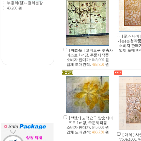
부용화(철) - 철화분장
43,200
원
[꽃과 나비] 1
기본(분청작품
소비자 판매
[ 매화도 ] 고객요구 맞춤사
업체 도매견
이즈로 1㎡당, 주문제작품
소비자 판매가:
645,000
원
업체 도매견적:
483,750
원
[ 백합 ] 고객요구 맞춤사이
즈로 1㎡당, 주문제작품
소비자 판매가:
645,000
원
업체 도매견적:
483,750
원
[ 매화 ] 
(750)x100