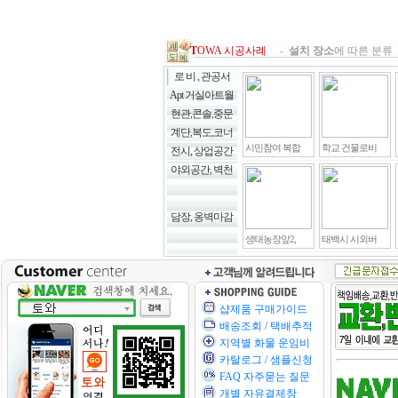
T
OWA 시공사례
-
설치 장소
에 따른 분류 
로 비 , 관공서
Apt 거실아트월
현관,콘솔,중문
계단,복도,코너
시민참여 복합
학교 건물로비
전시, 상업공간
야외공간, 벽천
담장, 옹벽마감
생태농장앞2,
태백시 시외버
샵제품 구매가이드
배송조회 / 택배추적
지역별 화물 운임비
카탈로그 / 샘플신청
FAQ 자주묻는 질문
개별 자유결제창