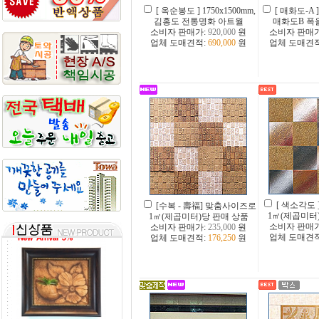
[ 옥순봉도 ] 1750x1500mm,
[ 매화도-A ]
김홍도 전통명화 아트월
매화도B 폭
소비자 판매가:
920,000
원
소비자 판매
업체 도매견적:
690,000
원
업체 도매견
[ 색소각도
[수복 - 壽福] 맞춤사이즈로
1㎡(제곱미터
1㎡(제곱미터)당 판매 상품
소비자 판매
소비자 판매가:
235,000
원
업체 도매견
업체 도매견적:
176,250
원