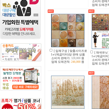
소비자 판매
업체 도매견
[ 입체구성 ] 맞춤사이즈로
[ 채색유닛
1㎡(제곱미터)당 판매 상품
1㎡(제곱미터
소비자 판매가:
328,000
원
소비자 판매
업체 도매견적:
246,000
원
업체 도매견