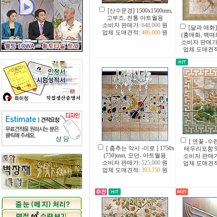
[산수문경] 1500x1500mm,
고부조, 전통 아트월용
소비자 판매가:
648,000
원
[달과 매화] 
업체 도매견적:
486,000
원
(홍매화, 백매
소비자 판매가
업체 도매견
[ 연꽃 -수련 ]
[ 춤추는 악사 -미로 ] 1750x
테두리포함 
(750)mm, 모던- 아트월용
소비자 판매
소비자 판매가:
525,000
원
업체 도매견
업체 도매견적:
393,750
원