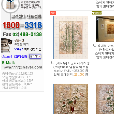
소비자 판매
업체 도매견
홍매화 아트
판 황토타
소비자 판매가
업체 도매견
[대나무] 사군자시리즈 중..
(750)x1000, 담장벽 아트월
소비자 판매가:
282,000
원
총방문(total):
15,392,103
업체 도매견적:
211,500
원
오늘 방문(today): 1176
어제 방문(the last): 3507
전체 글등록수 :
11,077
전체 답변글 : 1016