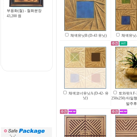
], 15
부용화(철) - 철화분장
43,200
원
채색유닛B (D-43 유닛)
채색유닛A 
채색코너유닛A (D-42- 유
토와팟A F-
닛)
250x250) 타
발주후