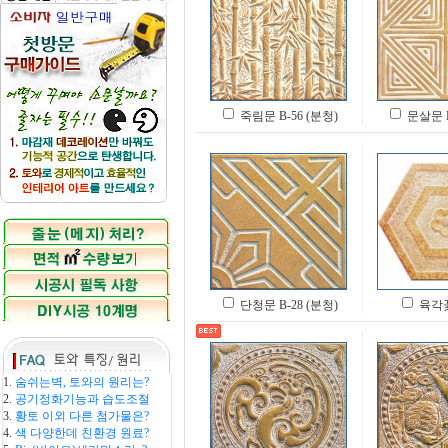
죽림문 B-56 (분청)
문살문 B
단청문 B-28 (분청)
육각
1.
숨쉬는벽, 토와의 원리는?
2.
공기정화기능과 습도조절
3.
황토 이외 다른 첨가물은?
4.
색 다양한데 친환경 원료?