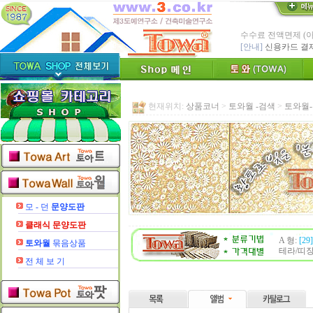
* Since : 1987 
- 특허,의장,상표권
친환경 Bio Ceram
"토와"(
[브랜드 명]
* 그림타일 벽화타
카탈로그,토
[공지]
현재위치:
상품코너
>
토와월 -검색
>
토와월
인테리어타일, 기능
[알림]
숨쉬는 조습 
* TOWA 가상시공 
- 토와 배치 디자
* TOWA 회원가입시 60
-토와, 첫구매시 배
수수료 전액면제 (
[안내]
신용카드 결
모 - 던
문양도판
클래식
문양도판
A 형:
[29]
토와월
묶음상품
테라/띠
전 체 보 기