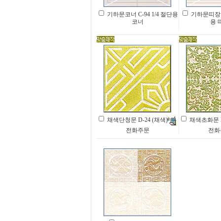
기하문코너 C-94 1/4 절단용
기하문띠장 C
코너
용 
채색단청문 D-24 (채색)
채색초화문 D
전화주문
전화