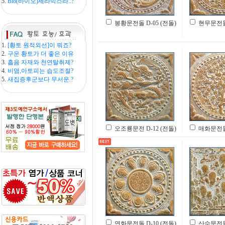
5.
Bio(바이오)세라믹스라..?
봉황문전돌 D-05 (전돌)
현무문전돌 
1.
[황토 원적외선]이 뭐죠?
2.
구운 황토가 더 좋은 이유
3.
흡음 자재와 천연탈취제?
4.
비염,아토피는 습도조절?
5.
새집증후군보다 무서운.?
오조룡문전 D-12 (전돌)
매화문전돌 
연화문전돌 D-10 (전돌)
산수문전돌 