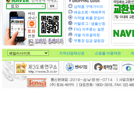
샵제품 구매가이드
배송조회 / 택배추적
지역별 화물 운임비
카탈로그 / 샘플신청
FAQ 자주묻는 질문
개별 자유결제창
무통장 입금 알림장
지적산업재산권
쇼핑몰 이용약관