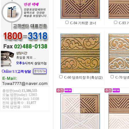
C-94 기하문 코너
C-93
C-60 당초띠장 B (흑상감)
C-70 당
총방문(total):
15,386,535
오늘 방문(today): 12865
어제 방문(the last): 14108
전체 글등록수 :
11,077
전체 답변글 : 1016