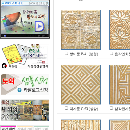
쌍어문 B-41 (분청)
음각연화문 
격자문 C-63 (상감)
삼각완자문 