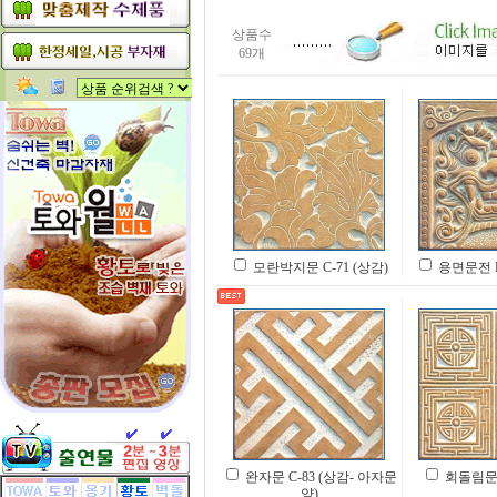
상품수
69개
모란박지문 C-71 (상감)
용면문전 D
완자문 C-83 (상감- 아자문
회돌림문 C
양)