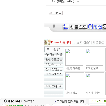
쌍어문 B-41- (코너)
T
OWA 시공사례
-
설치 장소
에 따른 분류 
로 비 , 관공서
Apt 거실아트월
현관,콘솔,중문
계단,복도,코너
시민참여 복합
학교 건물로비
전시, 상업공간
야외공간, 벽천
담장, 옹벽마감
생태농장앞2,
태백시 시외버