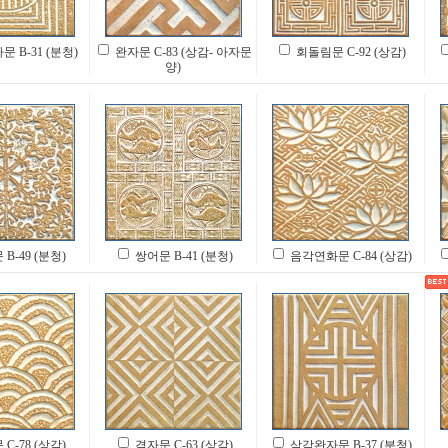
 B-31 (분청)
완자문 C-83 (상감- 아자문
회돌림문 C-92 (상감)
양)
B-49 (분청)
쌍어문 B-41 (분청)
음각연화문 C-84 (상감)
C-78 (상감)
격자문 C-63 (상감)
삼각완자문 B-37 (분청)