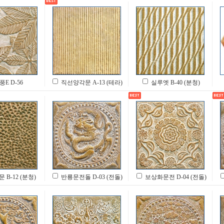
E D-56
직선양각문 A-13 (테라)
실루엣 B-40 (분청)
B-12 (분청)
반룡문전돌 D-03 (전돌)
보상화문전 D-04 (전돌)