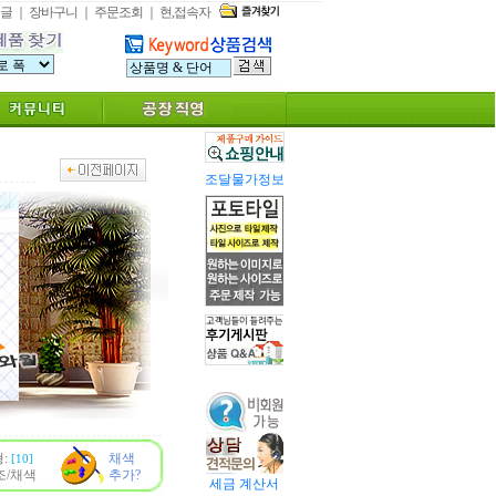
글
｜
장바구니
｜
주문조회
｜
현,접속자
조달물가정보
형:
채색
[10]
조/채색
추가?
세금 계산서