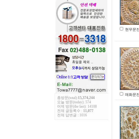
현무문전돌
총방문(total):
15,374,244
오늘 방문(today): 574
어제 방문(the last): 14108
전체 글등록수 :
11,077
전체 답변글 : 1016
매화문전돌