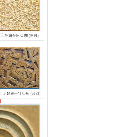
매화꽃문 C-98 (분청)
굵은판무늬 C-67 (상감)