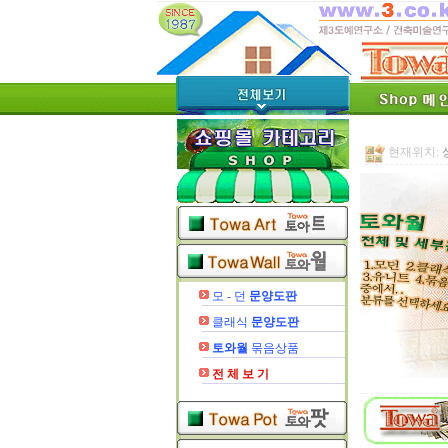
현재위치:
모 - 던
문양도판
클래식
문양도판
토와월
묶음상품
전 체 보 기