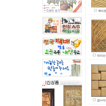
목리문 
대각선문 
겹사각문 