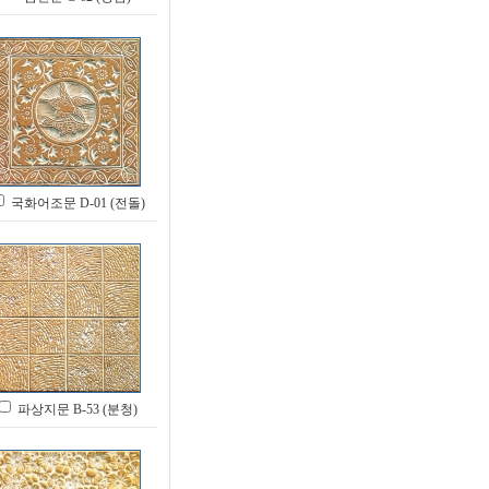
국화어조문 D-01 (전돌)
파상지문 B-53 (분청)