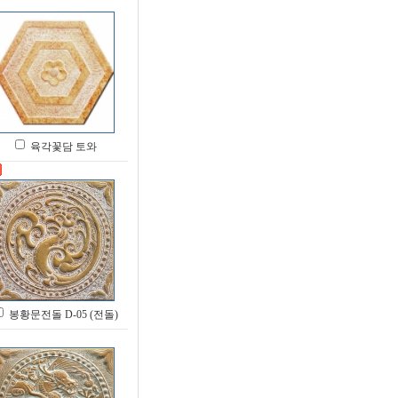
육각꽃담 토와
봉황문전돌 D-05 (전돌)