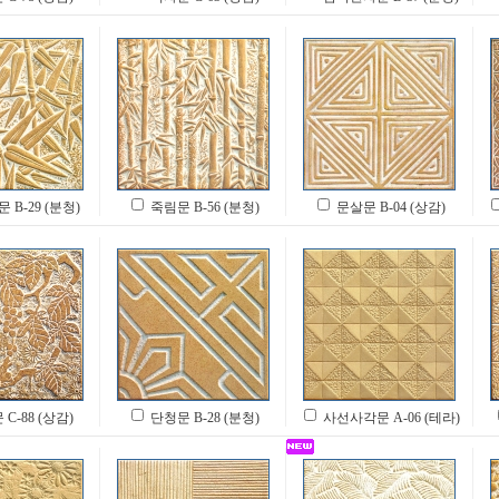
B-29 (분청)
죽림문 B-56 (분청)
문살문 B-04 (상감)
C-88 (상감)
단청문 B-28 (분청)
사선사각문 A-06 (테라)