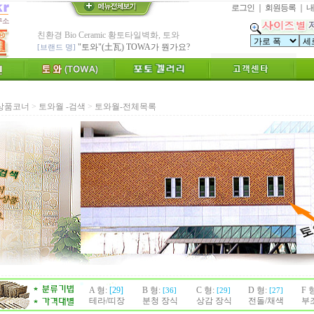
로그인
｜
회원등록
｜
내
친환경 Bio Ceramic 황토타일벽화, 토와
"토와"(土瓦) TOWA가 뭔가요?
[브랜드 명]
* 그림타일 벽화타일,아트월 인테리어타일
카탈로그,토와샘플 무료신청하세요.
[공지]
인테리어타일, 기능성 황토타일 조습 벽장재
[알림]
숨쉬는 조습 벽장재 토와를 아세요?
상품코너
>
토와월 -검색
>
토와월-전체목록
* TOWA 가상시공 견적,주문 프로그램!!
- 토와 배치 디자인용 시뮬레이션 제공
* TOWA 회원가입시 6000 Point 제공 !!
-토와, 첫구매시 배송료 할인가 적용
수수료 전액면제 (아트타일 황토타일 타와샵)
[안내]
신용카드 결제 무이자 할부 행사
* Since : 1987 ~ 신기술 벤쳐기업(TOWA)
- 특허,의장,상표권 황토타일 성적서 제공
A 형:
[29]
B 형:
C 형:
D 형:
F 
[36]
[29]
[27]
테라/띠장
분청 장식
상감 장식
전돌/채색
부