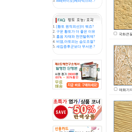
5.
Bio(바이오)세라믹스라..?
1.
[황토 원적외선]이 뭐죠?
2.
구운 황토가 더 좋은 이유
국화큰꽃문
3.
흡음 자재와 천연탈취제?
4.
비염,아토피는 습도조절?
5.
새집증후군보다 무서운.?
매화가지문