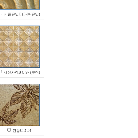
퍼즐유닛C (F-04 유닛)
사선사각B C-97 (분청)
단풍C D-54