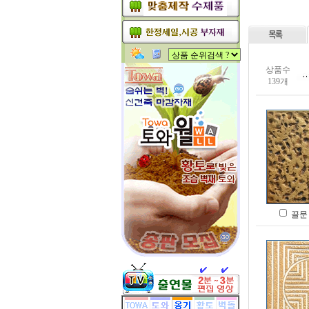
상품수
139개
끌문 