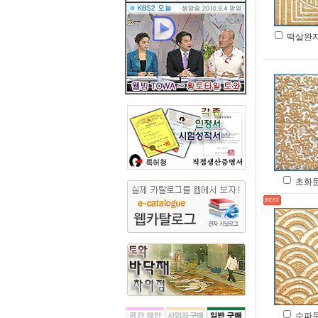
떡살완자문
초화문 
수파문 