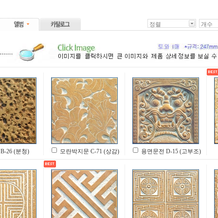
정렬
개수
B-26 (분청)
모란박지문 C-71 (상감)
용면문전 D-15 (고부조)