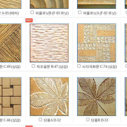
A-05 (테라)
퍼즐유닛B (F-03 유닛)
퍼즐유닛A (F-02 유닛)
C-69 (상감)
직조끌문 B-47 (상감)
사각국화문 C-74 (상감)
C-66 (상감)
단풍A D-52
단풍B D-53