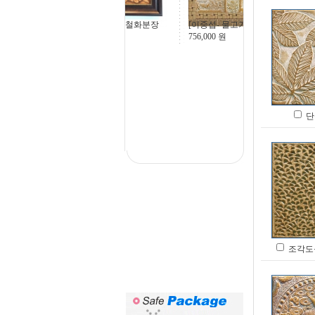
[이중섭- 물고기], 15
부용화(철) - 철화분장
756,000
원
43,200
원
단풍
조각도문 