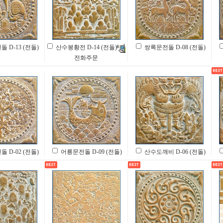
 D-13 (전돌)
산수봉황전 D-14 (전돌)
쌍록문전돌 D-08 (전돌)
전화주문
 D-02 (전돌)
어룡문전돌 D-09 (전돌)
산수도깨비 D-06 (전돌)