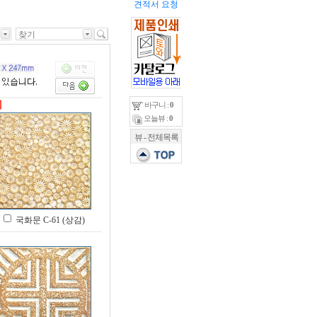
견적서 요청
바구니 :
0
오늘뷰 :
0
뷰 - 전체목록
국화문 C-61 (상감)