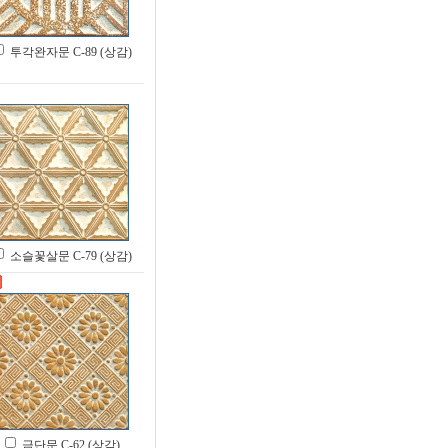
투각완자문 C-89 (상감)
소슬꽃살문 C-79 (상감)
금단문 C-62 (상감)