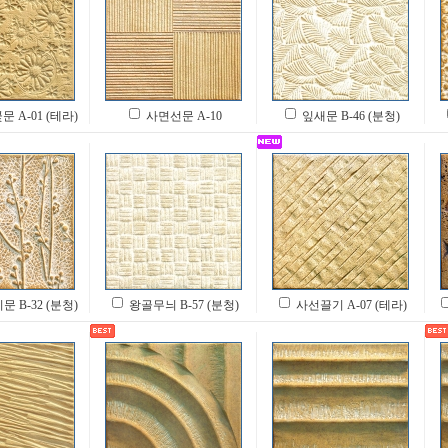
 A-01 (테라)
사면선문 A-10
잎새문 B-46 (분청)
 B-32 (분청)
왕골무늬 B-57 (분청)
사선끌기 A-07 (테라)