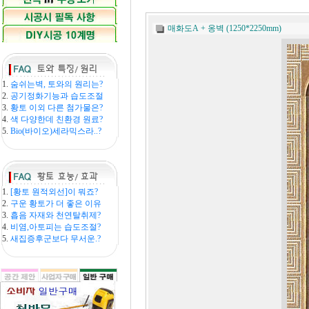
매화도A + 옹벽 (1250*2250mm)
1.
숨쉬는벽, 토와의 원리는?
2.
공기정화기능과 습도조절
3.
황토 이외 다른 첨가물은?
4.
색 다양한데 친환경 원료?
5.
Bio(바이오)세라믹스라..?
1.
[황토 원적외선]이 뭐죠?
2.
구운 황토가 더 좋은 이유
3.
흡음 자재와 천연탈취제?
4.
비염,아토피는 습도조절?
5.
새집증후군보다 무서운.?