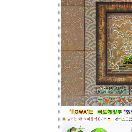
인해도 친환경과 기능성 자재의 성능
차이는 없습니다.
☆
거실아트월,쇼파월,중문,콘솔
☆
고객님의 벽체 사이즈를 예를들어 가
로 3m라면 바로 위 검색코너에서 가로
3000을'클릭'해서 원하는 크기의 상품
들을 보시고 찾으시는 가격과 디자인
을 메모하시고 고객센타로 전화상담
하시기 바랍니다.
전문 상담원이 제대로 된 친환경 인테
리어자재로 값싼 인테리어가 되는 노
하우를 제시해 드립니다.
황토타일의 제습기능으로 끈적한 여
름은 시원하게.. 겨울은 가습기능과 원
적외선 방사로 따뜻하게..
도자
부조로 조각된 최고의 작품을 인
테리어 마감자재로 활용하여 집안품
격을 업그레이드해 보세요.