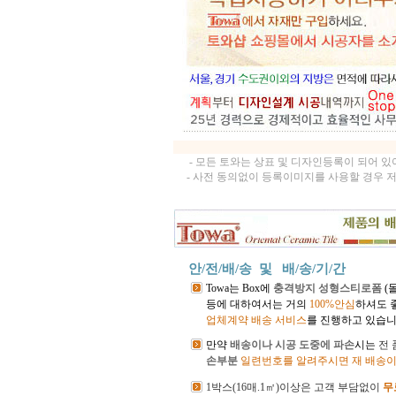
- 모든 토와는 상표 및 디자인등록이 되어 
- 사전 동의없이 등록이미지를 사용할 경우 
안/전/배/송 및
배/송/기/간
Towa는 Box에
충격방지 성형스티로폼
(
등에 대하여서는 거의
100%안심
하셔도 
업체계약 배송 서비스
를 진행하고 있습니
만약
배송이나 시공 도중에 파손
시는
전
손부분
일련번호를 알려주시면 재 배송이
1박스(16매.1㎡)이상은 고객 부담없이
무