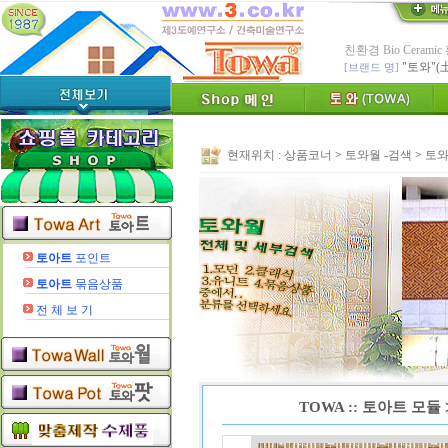
친환경 Bio Ceram
"토와"(
[브랜드 명]
* 그림타일 벽화타
카탈로그,토
[공지]
인테리어타일, 기능
[알림]
숨쉬는 조습 
현재위치 :
상품코너
>
토와월 -검색
>
토와
* TOWA 가상시공 
- 토와 배치 디자
* TOWA 회원가입시 60
-토와, 첫구매시 배
수수료 전액면제 (
[안내]
신용카드 결
토아트
포인트
* Since : 1987 
토아트
묶음상품
- 특허,의장,상표권
전 체 보 기
TOWA :: 토아트 모