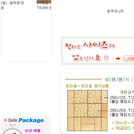
부용화(철) - 철화분장
43,200
원
옹벽유닛B