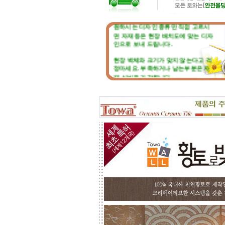
☆
토와 주문, 시공의뢰 절차
☆
원하시는 디자인 종류만 직접 고르시
면 자재 등은 현장 배치도에 맞는 디자
인으로 보내 드립니다.
현장 벽체와 크기가 맞지 않는다고 걱
정마세요. 부족하거나 남는부분은 자
재 실비로 가감됩니다.
토와 분청사기 부조 벽화는 일련
번호가 있으니, 근처에 타일공을 불러
직접 시공하시고, 번거러워 저희 시공
팀에 의뢰하시면, 시공 포함한 세부 견
적도 가능합니다.
☆
포인트 벽화는 토아트에서..
☆
고객님 댁, 벽체 가로세로 크기를 줄자
로 길이를 대략 재어 보시고,
토와의 포인트 컨셉만 골라주시면 최
선의 디자인+견적을 드립니다.
예산에 따라 포인트 벽화부분 즉, 토
아트의 작품크기를 줄이면 저렴하게
도 가능하오니, 거실 아트월 이외에는
토와월과 같은 패턴타일 위주로 디자