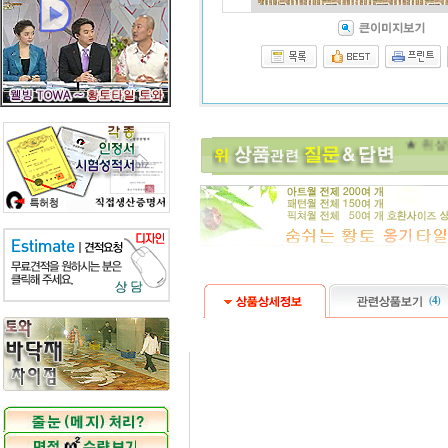
(
4
)