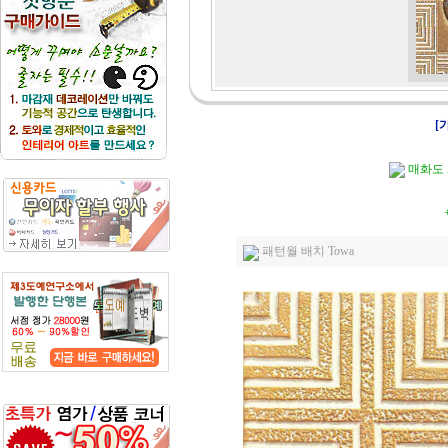
[
매화도 A
+ 선떡살문띠장
패턴월 배치 Towa